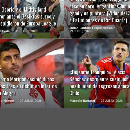
arco en cero, Argentinos Juni
 Osorio y el Midtjylland
ganó y es puntero (Video del 
on ante el Besiktas turco y
a Estudiantes de Río Cuarto)
espidieron de Europa League
Julian Lautaro Luque Besoaín
l Ayala
31 JULIO, 2026
29 JULIO, 2026
LEER MÁS
LEER MÁS
«Déjenme tranquilo»: Alexis
ermo Maripán recibió duras
Sánchez desmiente cualquier
cas tras su debut en Inter de
posibilidad de regresar ahora
o Alegre
Chile
ho Neves
24 JULIO, 2026
Marcelo Barranti
24 JULIO, 2026