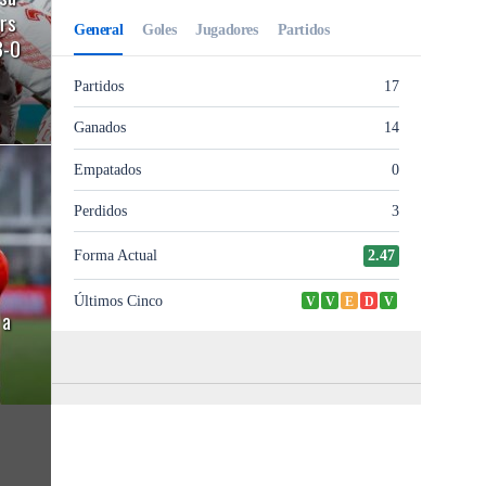
ors
3-0
 a