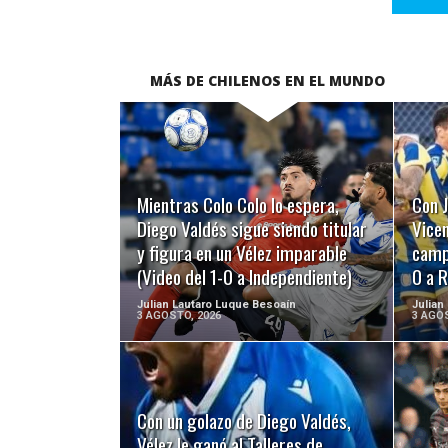
MÁS DE CHILENOS EN EL MUNDO
LEER MÁS
Mientras Colo Colo lo espera,
Con J
Diego Valdés sigue siendo titular
Vicen
y figura en un Vélez imparable
campo
(Video del 1-0 a Independiente)
0 a R
Julian Lautaro Luque Besoaín
Julian
3 AGOSTO, 2026
3 AGOS
Con un golazo de Diego Valdés,
LEER MÁS
Vélez le ganó al Talleres de