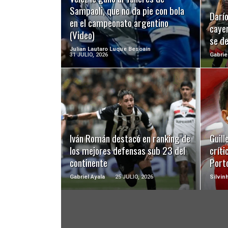
Sampaoli, que no da pie con bola
Darío
en el campeonato argentino
cayer
(Video)
se d
Julian Lautaro Luque Besoaín
31 JULIO, 2026
Gabrie
LEER MÁS
Iván Román destacó en ranking de
Guill
los mejores defensas sub 23 del
críti
continente
Port
Gabriel Ayala
25 JULIO, 2026
Silvin