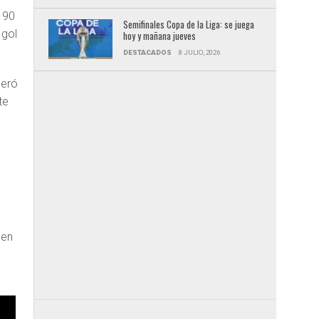
s 90
Semifinales Copa de la Liga: se juega
 gol
hoy y mañana jueves
DESTACADOS
8 JULIO, 2026
deró
te
s
o
en