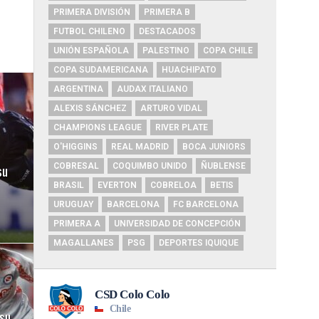
PRIMERA DIVISIÓN
PRIMERA B
FUTBOL CHILENO
DESTACADOS
UNIÓN ESPAÑOLA
PALESTINO
COPA CHILE
COPA SUDAMERICANA
HUACHIPATO
ARGENTINA
AUDAX ITALIANO
ALEXIS SÁNCHEZ
ARTURO VIDAL
CHAMPIONS LEAGUE
RIVER PLATE
O'HIGGINS
REAL MADRID
BOCA JUNIORS
su
COBRESAL
COQUIMBO UNIDO
ÑUBLENSE
BRASIL
EVERTON
COBRELOA
BETIS
URUGUAY
BARCELONA
FC BARCELONA
PRIMERA A
UNIVERSIDAD DE CONCEPCIÓN
MAGALLANES
PSG
DEPORTES IQUIQUE
su