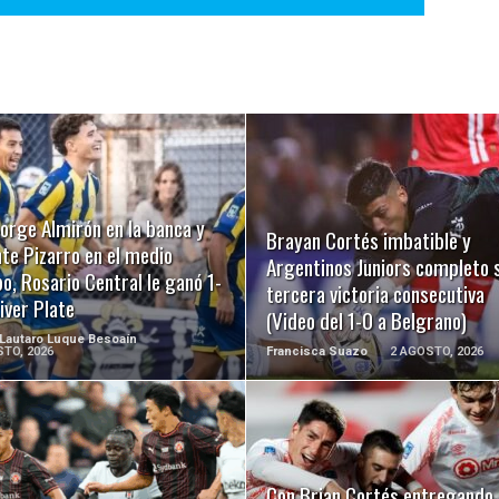
LEER MÁS
LEER MÁS
orge Almirón en la banca y
Brayan Cortés imbatible y
te Pizarro en el medio
Argentinos Juniors completo 
, Rosario Central le ganó 1-
tercera victoria consecutiva
iver Plate
(Video del 1-0 a Belgrano)
 Lautaro Luque Besoaín
TO, 2026
Francisca Suazo
2 AGOSTO, 2026
LEER MÁS
LEER MÁS
Con Brian Cortés entregando 