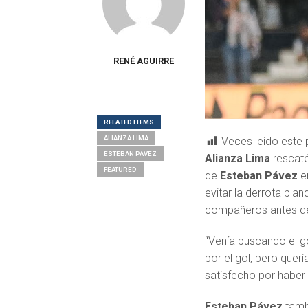
RENÉ AGUIRRE
RELATED ITEMS
ALIANZA LIMA
Veces leído este 
ESTEBAN PAVEZ
Alianza Lima
rescat
FEATURED
de
Esteban Pávez
e
evitar la derrota blan
compañeros antes de
“Venía buscando el g
por el gol, pero quer
satisfecho por haber
Esteban Pávez
tambi