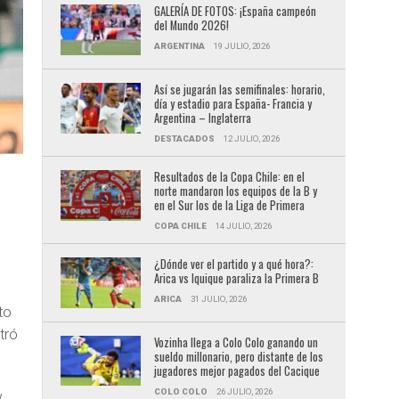
GALERÍA DE FOTOS: ¡España campeón
del Mundo 2026!
ARGENTINA
19 JULIO, 2026
Así se jugarán las semifinales: horario,
día y estadio para España- Francia y
Argentina – Inglaterra
DESTACADOS
12 JULIO, 2026
Resultados de la Copa Chile: en el
norte mandaron los equipos de la B y
en el Sur los de la Liga de Primera
COPA CHILE
14 JULIO, 2026
¿Dónde ver el partido y a qué hora?:
Arica vs Iquique paraliza la Primera B
ARICA
31 JULIO, 2026
to
tró
Vozinha llega a Colo Colo ganando un
sueldo millonario, pero distante de los
jugadores mejor pagados del Cacique
COLO COLO
26 JULIO, 2026
y