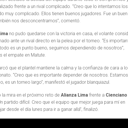
alizado frente a un rival complicado. “Creo que lo intentamos lo
ido muy complicado. Ellos tienen buenos jugadores. Fue un buen
también nos desconcentramos”, comentó.
Lima
no pudo quedarse con la victoria en casa, el volante consi
do ante un rival directo en la pelea por el torneo. “Es importan
 todo es un punto bueno, seguimos dependiendo de nosotros”,
as el empate en Matute.
rcó que el plantel mantiene la calma y la confianza de cara a lo
onato. “Creo que es importante depender de nosotros. Estamo
o, es un torneo largo”, manifestó el jugador blanquiazul.
o la mira en el próximo reto de
Alianza Lima
frente a
Ciencian
Un partido difícil. Creo que el equipo que mejor juega para mí en
ar desde el día lunes para ir a ganar allá”, finalizó.