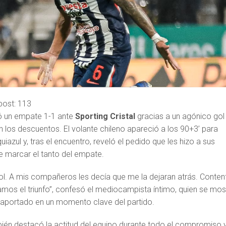
post:
113
ó un empate 1-1 ante
Sporting Cristal
gracias a un agónico gol
n los descuentos. El volante chileno apareció a los 90+3’ para
quiazul y, tras el encuentro, reveló el pedido que les hizo a sus
 marcar el tanto del empate.
ol. A mis compañeros les decía que me la dejaran atrás. Conten
íamos el triunfo”, confesó el mediocampista íntimo, quien se mos
 aportado en un momento clave del partido.
én destacó la actitud del equipo durante todo el compromiso 