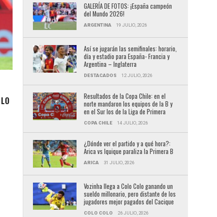
GALERÍA DE FOTOS: ¡España campeón
del Mundo 2026!
ARGENTINA
19 JULIO, 2026
Así se jugarán las semifinales: horario,
día y estadio para España- Francia y
Argentina – Inglaterra
DESTACADOS
12 JULIO, 2026
Resultados de la Copa Chile: en el
 LO
norte mandaron los equipos de la B y
en el Sur los de la Liga de Primera
COPA CHILE
14 JULIO, 2026
l
¿Dónde ver el partido y a qué hora?:
Arica vs Iquique paraliza la Primera B
ARICA
31 JULIO, 2026
Vozinha llega a Colo Colo ganando un
sueldo millonario, pero distante de los
jugadores mejor pagados del Cacique
COLO COLO
26 JULIO, 2026