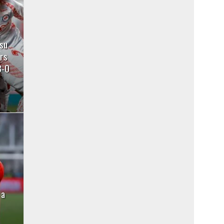
su
ors
3-0
 a