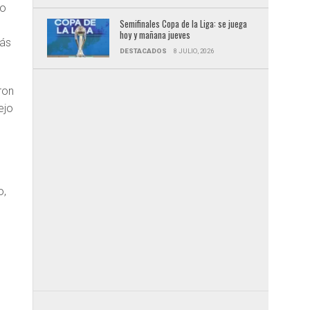
do
Semifinales Copa de la Liga: se juega
hoy y mañana jueves
Más
DESTACADOS
8 JULIO, 2026
ron
ejo
o,
o