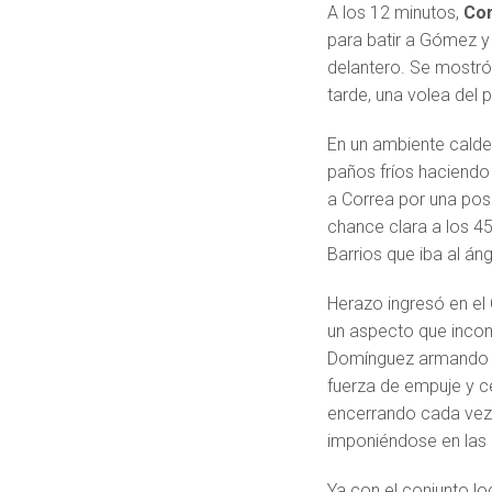
A los 12 minutos,
Co
para batir a Gómez y 
delantero. Se mostró
tarde, una volea del 
En un ambiente caldea
paños fríos haciendo 
a Correa por una pos
chance clara a los 4
Barrios que iba al áng
Herazo ingresó en el
un aspecto que incom
Domínguez armando u
fuerza de empuje y c
encerrando cada vez 
imponiéndose en las 
Ya con el conjunto lo