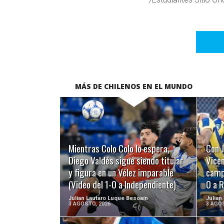
MÁS DE CHILENOS EN EL MUNDO
LEER MÁS
Mientras Colo Colo lo espera,
Con J
Diego Valdés sigue siendo titular
Vicen
y figura en un Vélez imparable
campo
(Video del 1-0 a Independiente)
0 a R
Julian Lautaro Luque Besoaín
Julian
3 AGOSTO, 2026
3 AGOS