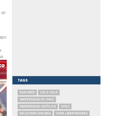
n un
uipo
a
ha.
TAGS
FEATURED
COLO COLO
UNIVERSIDAD DE CHILE
UNIVERSIDAD CATÓLICA
CHILE
SELECCIÓN CHILENA
COPA LIBERTADORES