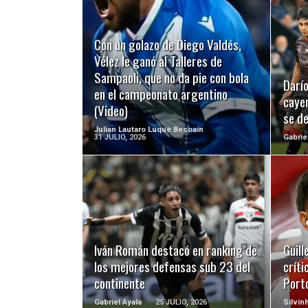
Con un golazo de Diego Valdés,
LEER MÁS
Vélez le ganó al Talleres de
Sampaoli, que no da pie con bola
Darío
en el campeonato argentino
cayer
(Video)
se d
Julian Lautaro Luque Besoaín
31 JULIO, 2026
Gabrie
LEER MÁS
Iván Román destacó en ranking de
Guill
los mejores defensas sub 23 del
críti
continente
Port
Gabriel Ayala
25 JULIO, 2026
Silvin