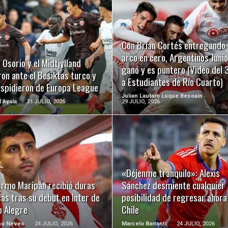
LEER MÁS
LEER MÁS
Con Brian Cortés entregando 
arco en cero, Argentinos Juni
 Osorio y el Midtjylland
ganó y es puntero (Video del 
on ante el Besiktas turco y
a Estudiantes de Río Cuarto)
espidieron de Europa League
Julian Lautaro Luque Besoaín
l Ayala
31 JULIO, 2026
29 JULIO, 2026
LEER MÁS
LEER MÁS
«Déjenme tranquilo»: Alexis
ermo Maripán recibió duras
Sánchez desmiente cualquier
cas tras su debut en Inter de
posibilidad de regresar ahora
o Alegre
Chile
ho Neves
24 JULIO, 2026
Marcelo Barranti
24 JULIO, 2026