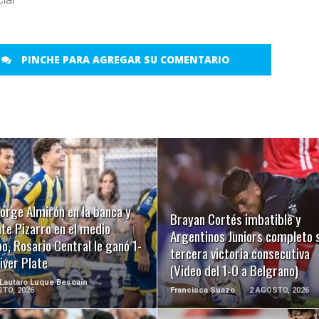
PINCHE PARA AGREGAR SU COMENTARIO
LEER MÁS
LEER MÁS
orge Almirón en la banca y
Brayan Cortés imbatible y
te Pizarro en el medio
Argentinos Juniors completo 
, Rosario Central le ganó 1-
tercera victoria consecutiva
iver Plate
(Video del 1-0 a Belgrano)
 Lautaro Luque Besoaín
TO, 2026
Francisca Suazo
2 AGOSTO, 2026