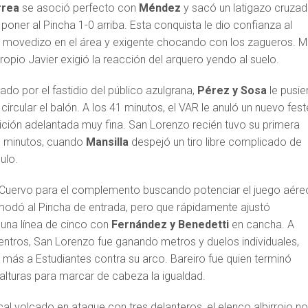
rrea
se asoció perfecto con
Méndez
y sacó un latigazo cruza
poner al Pincha 1-0 arriba. Esta conquista le dio confianza al
 movedizo en el área y exigente chocando con los zagueros. 
propio Javier exigió la reacción del arquero yendo al suelo.
do por el fastidio del público azulgrana,
Pérez y Sosa
le pusie
circular el balón. A los 41 minutos, el VAR le anuló un nuevo fest
ición adelantada muy fina. San Lorenzo recién tuvo su primera
5 minutos, cuando
Mansilla
despejó un tiro libre complicado de
ulo.
 Cuervo para el complemento buscando potenciar el juego aére
odó al Pincha de entrada, pero que rápidamente ajustó
na línea de cinco con
Fernández y Benedetti
en cancha. A
entros, San Lorenzo fue ganando metros y duelos individuales,
más a Estudiantes contra su arco. Bareiro fue quien terminó
alturas para marcar de cabeza la igualdad.
cal volcado en ataque con tres delanteros, el elenco albirrojo n