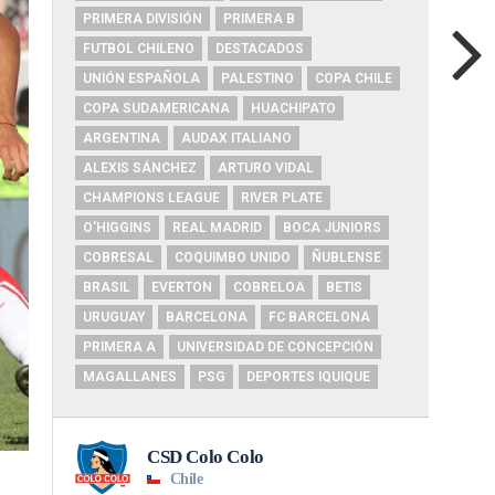
PRIMERA DIVISIÓN
PRIMERA B
FUTBOL CHILENO
DESTACADOS
UNIÓN ESPAÑOLA
PALESTINO
COPA CHILE
COPA SUDAMERICANA
HUACHIPATO
ARGENTINA
AUDAX ITALIANO
ALEXIS SÁNCHEZ
ARTURO VIDAL
CHAMPIONS LEAGUE
RIVER PLATE
O'HIGGINS
REAL MADRID
BOCA JUNIORS
COBRESAL
COQUIMBO UNIDO
ÑUBLENSE
BRASIL
EVERTON
COBRELOA
BETIS
URUGUAY
BARCELONA
FC BARCELONA
PRIMERA A
UNIVERSIDAD DE CONCEPCIÓN
MAGALLANES
PSG
DEPORTES IQUIQUE