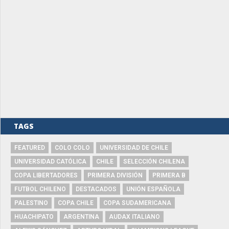
TAGS
FEATURED
COLO COLO
UNIVERSIDAD DE CHILE
UNIVERSIDAD CATÓLICA
CHILE
SELECCIÓN CHILENA
COPA LIBERTADORES
PRIMERA DIVISIÓN
PRIMERA B
FUTBOL CHILENO
DESTACADOS
UNIÓN ESPAÑOLA
PALESTINO
COPA CHILE
COPA SUDAMERICANA
HUACHIPATO
ARGENTINA
AUDAX ITALIANO