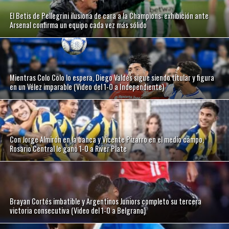
El Betis de Pellegrini ilusiona de cara a la Champions: exhibición ante
Arsenal confirma un equipo cada vez más sólido
Mientras Colo Colo lo espera, Diego Valdés sigue siendo titular y figura
en un Vélez imparable (Video del 1-0 a Independiente)
Con Jorge Almirón en la banca y Vicente Pizarro en el medio campo,
Rosario Central le ganó 1-0 a River Plate
Brayan Cortés imbatible y Argentinos Juniors completo su tercera
victoria consecutiva (Video del 1-0 a Belgrano)