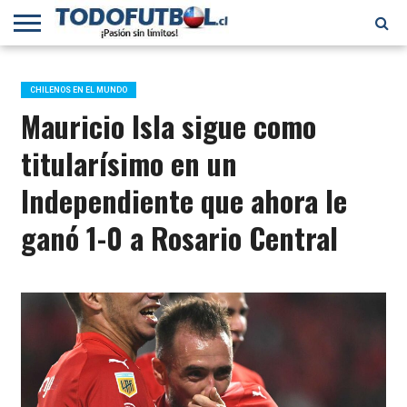
PRIMERA
DIVISIÓN
PRIMERA
SELECCIÓN
CHILENOS
FÚTBOL
B
CHILENA
EN EL
INTERNACIONAL
CHILENOS EN EL MUNDO
MUNDO
Mauricio Isla sigue como
titularísimo en un
Independiente que ahora le
ganó 1-0 a Rosario Central