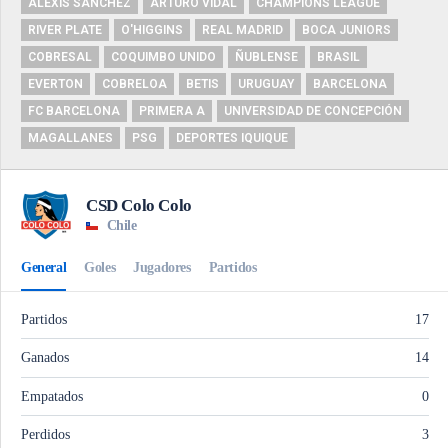
ALEXIS SÁNCHEZ
ARTURO VIDAL
CHAMPIONS LEAGUE
RIVER PLATE
O'HIGGINS
REAL MADRID
BOCA JUNIORS
COBRESAL
COQUIMBO UNIDO
ÑUBLENSE
BRASIL
EVERTON
COBRELOA
BETIS
URUGUAY
BARCELONA
FC BARCELONA
PRIMERA A
UNIVERSIDAD DE CONCEPCIÓN
MAGALLANES
PSG
DEPORTES IQUIQUE