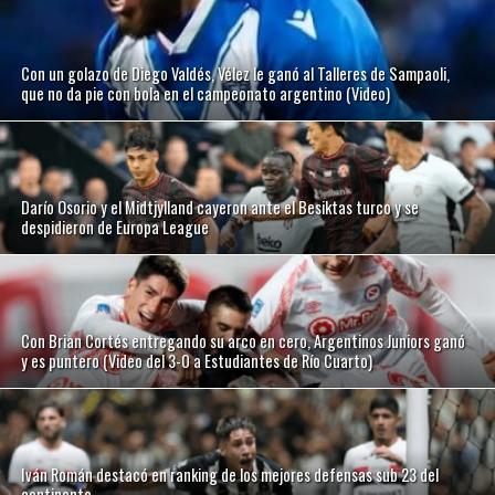
Con un golazo de Diego Valdés, Vélez le ganó al Talleres de Sampaoli,
que no da pie con bola en el campeonato argentino (Video)
Darío Osorio y el Midtjylland cayeron ante el Besiktas turco y se
despidieron de Europa League
Con Brian Cortés entregando su arco en cero, Argentinos Juniors ganó
y es puntero (Video del 3-0 a Estudiantes de Río Cuarto)
Iván Román destacó en ranking de los mejores defensas sub 23 del
continente