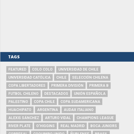
TAGS
FEATURED
COLO COLO
UNIVERSIDAD DE CHILE
UNIVERSIDAD CATÓLICA
CHILE
SELECCIÓN CHILENA
COPA LIBERTADORES
PRIMERA DIVISIÓN
PRIMERA B
FUTBOL CHILENO
DESTACADOS
UNIÓN ESPAÑOLA
PALESTINO
COPA CHILE
COPA SUDAMERICANA
HUACHIPATO
ARGENTINA
AUDAX ITALIANO
ALEXIS SÁNCHEZ
ARTURO VIDAL
CHAMPIONS LEAGUE
RIVER PLATE
O'HIGGINS
REAL MADRID
BOCA JUNIORS