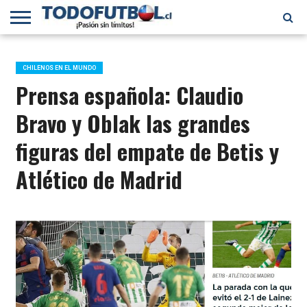
PRIMERA
DIVISIÓN
PRIMERA
SELECCIÓN
CHILENOS
FÚTBOL
B
CHILENA
EN EL
INTERNACIONAL
CHILENOS EN EL MUNDO
MUNDO
Prensa española: Claudio
Bravo y Oblak las grandes
figuras del empate de Betis y
Atlético de Madrid