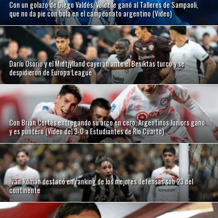
Con un golazo de Diego Valdés, Vélez le ganó al Talleres de Sampaoli,
que no da pie con bola en el campeonato argentino (Video)
Darío Osorio y el Midtjylland cayeron ante el Besiktas turco y se
despidieron de Europa League
Con Brian Cortés entregando su arco en cero, Argentinos Juniors ganó
y es puntero (Video del 3-0 a Estudiantes de Río Cuarto)
Iván Román destacó en ranking de los mejores defensas sub 23 del
continente