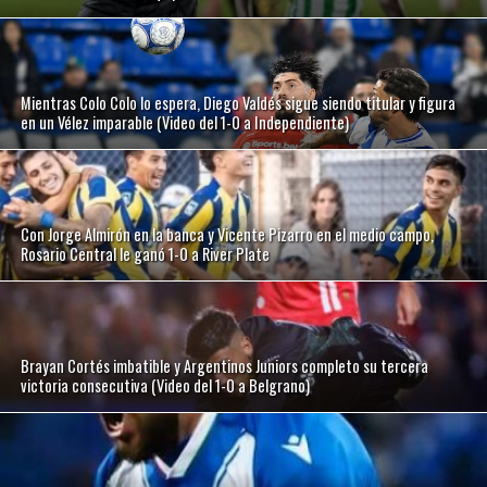
Mientras Colo Colo lo espera, Diego Valdés sigue siendo titular y figura
en un Vélez imparable (Video del 1-0 a Independiente)
Con Jorge Almirón en la banca y Vicente Pizarro en el medio campo,
Rosario Central le ganó 1-0 a River Plate
Brayan Cortés imbatible y Argentinos Juniors completo su tercera
victoria consecutiva (Video del 1-0 a Belgrano)