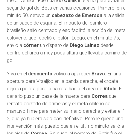
mejor versión. Fue cuando
Oblak
intervino para evitar el
segundo gol del Betis en varias ocasiones. Primero, en el
minuto 50, detuvo un
cabezazo de Emerson
a la salida
de un saque de esquina. El impacto del carrilero
brasileño salió centrado y eso facilitó la acción del meta
esloveno, que repelió el balón. Luego, en el minuto 75,
envió a
córner
un disparo de
Diego Lainez
desde
dentro del área a muy poca altura que llevaba camino de
gol.
Y ya en el
descuento
volvió a aparecer
Bravo
. En una
apertura para Vrsaljko en la banda derecha, el croata
dejó la pelota para la carrera hacia el área de
Vitolo
. El
canario puso un pase de la muerte para
Correa
que
remató cruzado de primeras y el meta chileno se
mantuvo firme para meter su mano derecha y evitar el 1-
2, que ya hubiera sido casi definitivo. Pero le quedó una
intervención más, puesto que en el último minuto salió a
los pies de
Correa
. Sin duda, el portero del Betis fue el