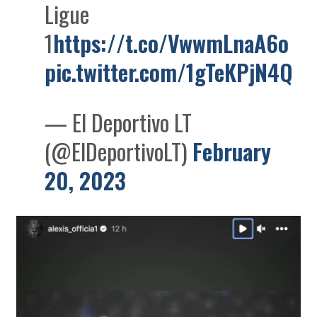
Ligue
1
https://t.co/VwwmLnaA6o
pic.twitter.com/1gTeKPjN4Q
— El Deportivo LT
(@ElDeportivoLT)
February
20, 2023