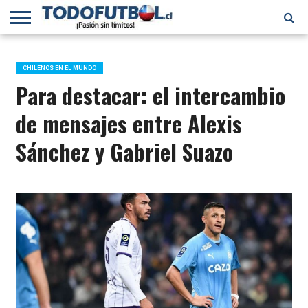
PRIMERA
DIVISIÓN
PRIMERA
SELECCIÓN
CHILENOS
FÚTBOL
B
CHILENA
EN EL
INTERNACIONAL
CHILENOS EN EL MUNDO
MUNDO
Para destacar: el intercambio
de mensajes entre Alexis
Sánchez y Gabriel Suazo