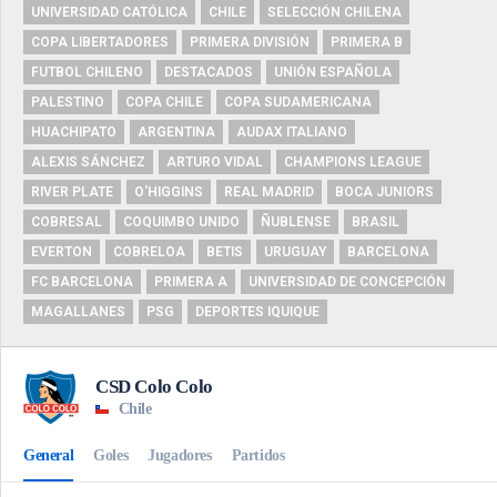
UNIVERSIDAD CATÓLICA
CHILE
SELECCIÓN CHILENA
COPA LIBERTADORES
PRIMERA DIVISIÓN
PRIMERA B
FUTBOL CHILENO
DESTACADOS
UNIÓN ESPAÑOLA
PALESTINO
COPA CHILE
COPA SUDAMERICANA
HUACHIPATO
ARGENTINA
AUDAX ITALIANO
ALEXIS SÁNCHEZ
ARTURO VIDAL
CHAMPIONS LEAGUE
RIVER PLATE
O'HIGGINS
REAL MADRID
BOCA JUNIORS
COBRESAL
COQUIMBO UNIDO
ÑUBLENSE
BRASIL
EVERTON
COBRELOA
BETIS
URUGUAY
BARCELONA
FC BARCELONA
PRIMERA A
UNIVERSIDAD DE CONCEPCIÓN
MAGALLANES
PSG
DEPORTES IQUIQUE