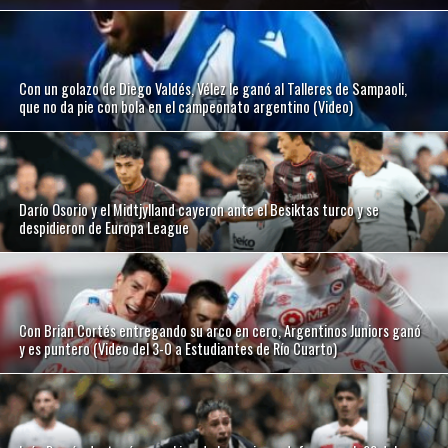
Con un golazo de Diego Valdés, Vélez le ganó al Talleres de Sampaoli,
que no da pie con bola en el campeonato argentino (Video)
Darío Osorio y el Midtjylland cayeron ante el Besiktas turco y se
despidieron de Europa League
Con Brian Cortés entregando su arco en cero, Argentinos Juniors ganó
y es puntero (Video del 3-0 a Estudiantes de Río Cuarto)