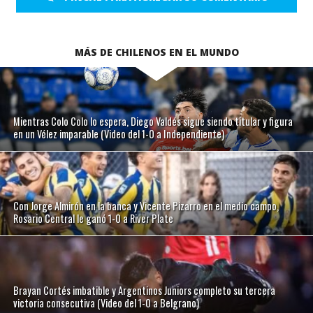
MÁS DE CHILENOS EN EL MUNDO
Mientras Colo Colo lo espera, Diego Valdés sigue siendo titular y figura
en un Vélez imparable (Video del 1-0 a Independiente)
Con Jorge Almirón en la banca y Vicente Pizarro en el medio campo,
Rosario Central le ganó 1-0 a River Plate
Brayan Cortés imbatible y Argentinos Juniors completo su tercera
victoria consecutiva (Video del 1-0 a Belgrano)