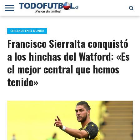
PRIMERA
DIVISIÓN
PRIMERA
SELECCIÓN
CHILENOS
FÚTBOL
B
CHILENA
EN EL
INTERNACIONAL
CHILENOS EN EL MUNDO
MUNDO
Francisco Sierralta conquistó
a los hinchas del Watford: «Es
el mejor central que hemos
tenido»