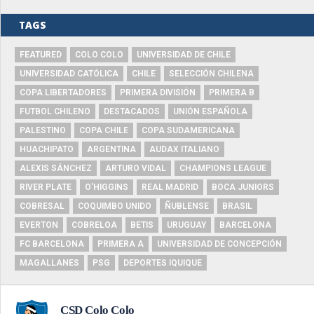
TAGS
FEATURED
COLO COLO
UNIVERSIDAD DE CHILE
UNIVERSIDAD CATÓLICA
CHILE
SELECCIÓN CHILENA
COPA LIBERTADORES
PRIMERA DIVISIÓN
PRIMERA B
FUTBOL CHILENO
DESTACADOS
UNIÓN ESPAÑOLA
PALESTINO
COPA CHILE
COPA SUDAMERICANA
HUACHIPATO
ARGENTINA
AUDAX ITALIANO
ALEXIS SÁNCHEZ
ARTURO VIDAL
CHAMPIONS LEAGUE
RIVER PLATE
O'HIGGINS
REAL MADRID
BOCA JUNIORS
COBRESAL
COQUIMBO UNIDO
ÑUBLENSE
BRASIL
EVERTON
COBRELOA
BETIS
URUGUAY
BARCELONA
FC BARCELONA
PRIMERA A
UNIVERSIDAD DE CONCEPCIÓN
MAGALLANES
PSG
DEPORTES IQUIQUE