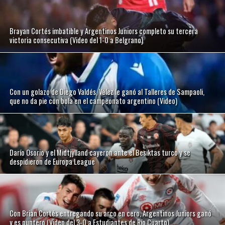
Brayan Cortés imbatible y Argentinos Juniors completo su tercera
victoria consecutiva (Video del 1-0 a Belgrano)
Con un golazo de Diego Valdés, Vélez le ganó al Talleres de Sampaoli,
que no da pie con bola en el campeonato argentino (Video)
Darío Osorio y el Midtjylland cayeron ante el Besiktas turco y se
despidieron de Europa League
Con Brian Cortés entregando su arco en cero, Argentinos Juniors ganó
y es puntero (Video del 3-0 a Estudiantes de Río Cuarto)