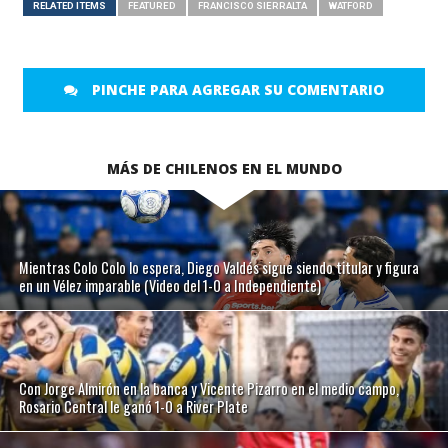
RELATED ITEMS
FEATURED
FRANCISCO SIERRALTA
WATFORD
PINCHE PARA AGREGAR SU COMENTARIO
MÁS DE CHILENOS EN EL MUNDO
Mientras Colo Colo lo espera, Diego Valdés sigue siendo titular y figura
en un Vélez imparable (Video del 1-0 a Independiente)
Con Jorge Almirón en la banca y Vicente Pizarro en el medio campo,
Rosario Central le ganó 1-0 a River Plate