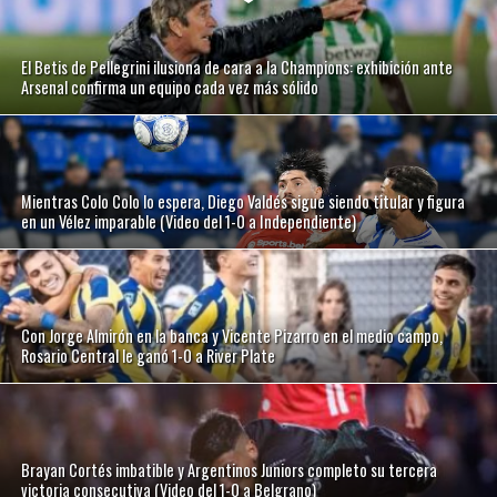
El Betis de Pellegrini ilusiona de cara a la Champions: exhibición ante
Arsenal confirma un equipo cada vez más sólido
Mientras Colo Colo lo espera, Diego Valdés sigue siendo titular y figura
en un Vélez imparable (Video del 1-0 a Independiente)
Con Jorge Almirón en la banca y Vicente Pizarro en el medio campo,
Rosario Central le ganó 1-0 a River Plate
Brayan Cortés imbatible y Argentinos Juniors completo su tercera
victoria consecutiva (Video del 1-0 a Belgrano)