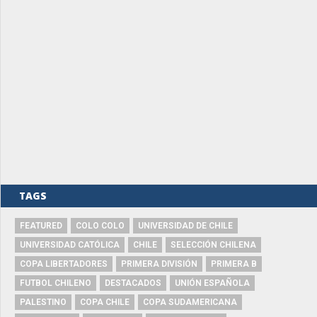
TAGS
FEATURED
COLO COLO
UNIVERSIDAD DE CHILE
UNIVERSIDAD CATÓLICA
CHILE
SELECCIÓN CHILENA
COPA LIBERTADORES
PRIMERA DIVISIÓN
PRIMERA B
FUTBOL CHILENO
DESTACADOS
UNIÓN ESPAÑOLA
PALESTINO
COPA CHILE
COPA SUDAMERICANA