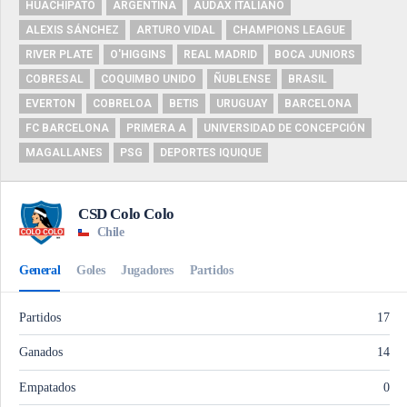
HUACHIPATO
ARGENTINA
AUDAX ITALIANO
ALEXIS SÁNCHEZ
ARTURO VIDAL
CHAMPIONS LEAGUE
RIVER PLATE
O'HIGGINS
REAL MADRID
BOCA JUNIORS
COBRESAL
COQUIMBO UNIDO
ÑUBLENSE
BRASIL
EVERTON
COBRELOA
BETIS
URUGUAY
BARCELONA
FC BARCELONA
PRIMERA A
UNIVERSIDAD DE CONCEPCIÓN
MAGALLANES
PSG
DEPORTES IQUIQUE