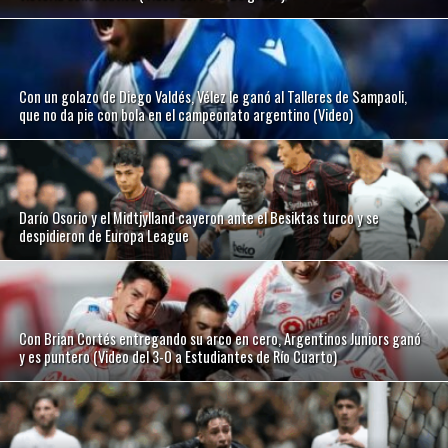
Con un golazo de Diego Valdés, Vélez le ganó al Talleres de Sampaoli,
que no da pie con bola en el campeonato argentino (Video)
Darío Osorio y el Midtjylland cayeron ante el Besiktas turco y se
despidieron de Europa League
Con Brian Cortés entregando su arco en cero, Argentinos Juniors ganó
y es puntero (Video del 3-0 a Estudiantes de Río Cuarto)