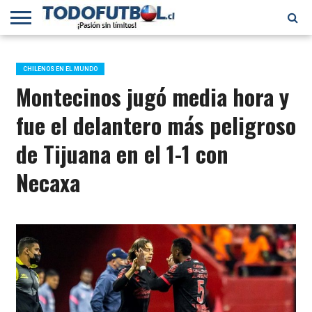
PRIMERA
DIVISIÓN
PRIMERA
SELECCIÓN
CHILENOS
FÚTBOL
B
CHILENA
EN EL
INTERNACIONAL
CHILENOS EN EL MUNDO
MUNDO
Montecinos jugó media hora y
fue el delantero más peligroso
de Tijuana en el 1-1 con
Necaxa