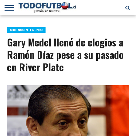
PRIMERA
DIVISIÓN
PRIMERA
SELECCIÓN
CHILENOS
FÚTBOL
B
CHILENA
EN EL
INTERNACIONAL
CHILENOS EN EL MUNDO
MUNDO
Gary Medel llenó de elogios a
Ramón Díaz pese a su pasado
en River Plate