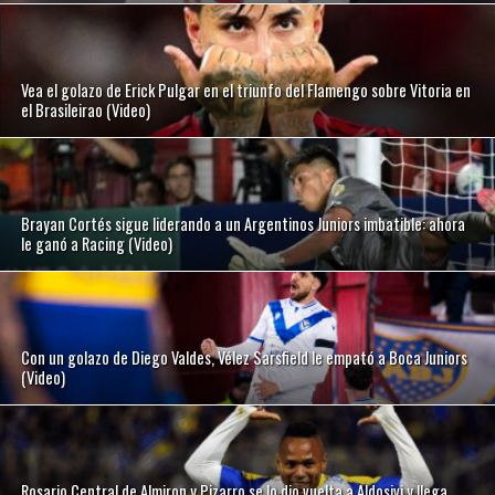
Vea el golazo de Erick Pulgar en el triunfo del Flamengo sobre Vitoria en
el Brasileirao (Video)
Brayan Cortés sigue liderando a un Argentinos Juniors imbatible: ahora
le ganó a Racing (Video)
Con un golazo de Diego Valdes, Vélez Sarsfield le empató a Boca Juniors
(Video)
Rosario Central de Almiron y Pizarro se lo dio vuelta a Aldosivi y llega