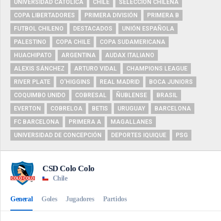
UNIVERSIDAD CATÓLICA
CHILE
SELECCIÓN CHILENA
COPA LIBERTADORES
PRIMERA DIVISIÓN
PRIMERA B
FUTBOL CHILENO
DESTACADOS
UNIÓN ESPAÑOLA
PALESTINO
COPA CHILE
COPA SUDAMERICANA
HUACHIPATO
ARGENTINA
AUDAX ITALIANO
ALEXIS SÁNCHEZ
ARTURO VIDAL
CHAMPIONS LEAGUE
RIVER PLATE
O'HIGGINS
REAL MADRID
BOCA JUNIORS
COQUIMBO UNIDO
COBRESAL
ÑUBLENSE
BRASIL
EVERTON
COBRELOA
BETIS
URUGUAY
BARCELONA
FC BARCELONA
PRIMERA A
MAGALLANES
UNIVERSIDAD DE CONCEPCIÓN
DEPORTES IQUIQUE
PSG