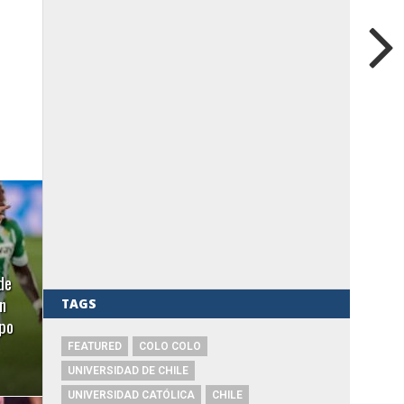
de
n
TAGS
ipo
FEATURED
COLO COLO
UNIVERSIDAD DE CHILE
UNIVERSIDAD CATÓLICA
CHILE