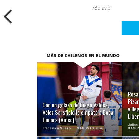
/Bolavip
MÁS DE CHILENOS EN EL MUNDO
LEER MÁS
Rosar
Pizar
Con un golazo de Diego Valdes,
y lle
Vélez Sarsfield le empató a Boca
Libe
Juniors (Video)
Julian
Francisca Suazo
9 AGOSTO, 2026
8 AGOS