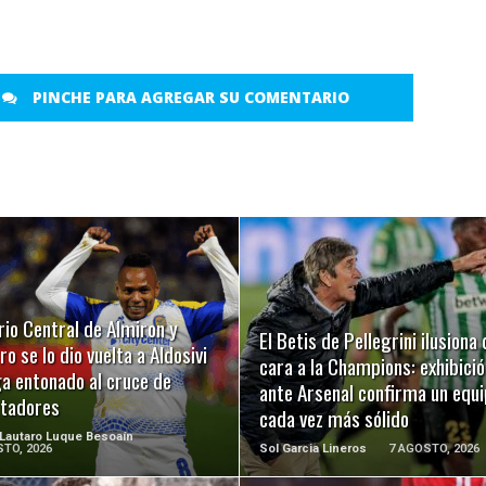
PINCHE PARA AGREGAR SU COMENTARIO
LEER MÁS
LEER MÁS
io Central de Almiron y
El Betis de Pellegrini ilusiona 
ro se lo dio vuelta a Aldosivi
cara a la Champions: exhibició
ga entonado al cruce de
ante Arsenal confirma un equ
rtadores
cada vez más sólido
 Lautaro Luque Besoaín
TO, 2026
Sol Garcia Lineros
7 AGOSTO, 2026