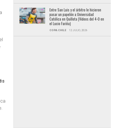
Entre San Luis y el árbitro le hicieron
 a
pasar un papelón a Universidad
Católica en Quillota (Videos del 4-0 en
el Lucio Fariña)
COPA CHILE
12 JULIO, 2026
el
e
ués
ica
e.