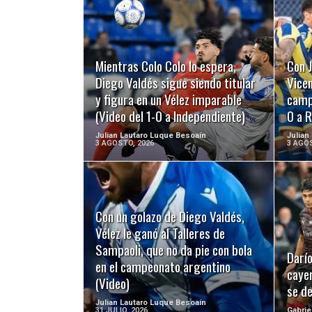
LEER MÁS
Mientras Colo Colo lo espera,
Con J
Diego Valdés sigue siendo titular
Vicen
y figura en un Vélez imparable
campo
(Video del 1-0 a Independiente)
0 a R
Julian Lautaro Luque Besoaín
Julian
3 AGOSTO, 2026
3 AGOS
Con un golazo de Diego Valdés,
LEER MÁS
Vélez le ganó al Talleres de
Sampaoli, que no da pie con bola
Darío
en el campeonato argentino
cayer
(Video)
se d
Julian Lautaro Luque Besoaín
31 JULIO, 2026
Gabrie