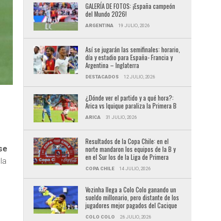
GALERÍA DE FOTOS: ¡España campeón
del Mundo 2026!
ARGENTINA
19 JULIO, 2026
Así se jugarán las semifinales: horario,
día y estadio para España- Francia y
Argentina – Inglaterra
DESTACADOS
12 JULIO, 2026
¿Dónde ver el partido y a qué hora?:
Arica vs Iquique paraliza la Primera B
ARICA
31 JULIO, 2026
Resultados de la Copa Chile: en el
se
norte mandaron los equipos de la B y
en el Sur los de la Liga de Primera
la
COPA CHILE
14 JULIO, 2026
Vozinha llega a Colo Colo ganando un
sueldo millonario, pero distante de los
jugadores mejor pagados del Cacique
COLO COLO
26 JULIO, 2026