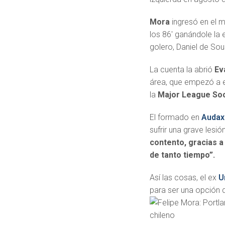
Mora
ingresó en el 
los 86′ ganándole la 
golero, Daniel de Sou
La cuenta la abrió
Ev
área, que empezó a e
la
Major League So
El formado en
Audax 
sufrir una grave lesi
contento, gracias a
de tanto tiempo”.
Así las cosas, el ex
U
para ser una opción d