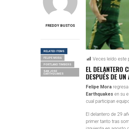
FREDDY BUSTOS
RELATED ITEMS
FELIPE MORA
Veces leído este 
PORTLAND TIMBERS
EL DELANTERO C
SAN JOSE
DESPUÉS DE UN 
EARTHQUAKES
Felipe Mora
regresa 
Earthquakes
en su e
cual participan equi
El delantero de 29 a
primer tanto tras som
izquierda en agosto 