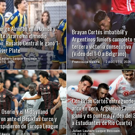
LEER MÁS
LEER MÁS
orge Almirón en la banca y
Brayan Cortés imbatible y
te Pizarro en el medio
Argentinos Juniors completo 
, Rosario Central le ganó 1-
tercera victoria consecutiva
iver Plate
(Video del 1-0 a Belgrano)
 Lautaro Luque Besoaín
TO, 2026
Francisca Suazo
2 AGOSTO, 2026
LEER MÁS
LEER MÁS
Con Brian Cortés entregando 
arco en cero, Argentinos Juni
 Osorio y el Midtjylland
ganó y es puntero (Video del 
on ante el Besiktas turco y
a Estudiantes de Río Cuarto)
espidieron de Europa League
Julian Lautaro Luque Besoaín
l Ayala
31 JULIO, 2026
29 JULIO, 2026