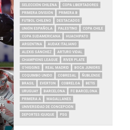
SELECCIÓN CHILENA
COPA LIBERTADORES
PRIMERA DIVISIÓN
PRIMERA B
FUTBOL CHILENO
DESTACADOS
UNIÓN ESPAÑOLA
PALESTINO
COPA CHILE
su
COPA SUDAMERICANA
HUACHIPATO
ARGENTINA
AUDAX ITALIANO
ALEXIS SÁNCHEZ
ARTURO VIDAL
CHAMPIONS LEAGUE
RIVER PLATE
O'HIGGINS
REAL MADRID
BOCA JUNIORS
COQUIMBO UNIDO
COBRESAL
ÑUBLENSE
BRASIL
EVERTON
COBRELOA
BETIS
URUGUAY
BARCELONA
FC BARCELONA
su
PRIMERA A
MAGALLANES
ors
UNIVERSIDAD DE CONCEPCIÓN
3-0
DEPORTES IQUIQUE
PSG