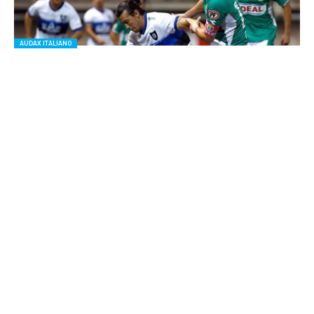
AUDAX ITALIANO
Audax y Huachipato siguen pegados a»B»ajo
PATROCINAN