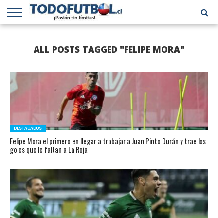
PRIMERA
DIVISIÓN
PRIMERA
SELECCIÓN
CHILENOS
FÚTBOL
ALL POSTS TAGGED "FELIPE MORA"
B
CHILENA
EN EL
INTERNACIONAL
MUNDO
DESTACADOS
Felipe Mora el primero en llegar a trabajar a Juan Pinto Durán y trae los
goles que le faltan a La Roja