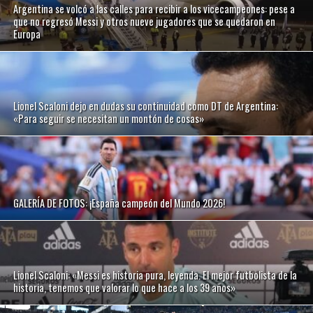
Argentina se volcó a las calles para recibir a los vicecampeones: pese a
que no regresó Messi y otros nueve jugadores que se quedaron en
Europa
Lionel Scaloni dejo en dudas su continuidad como DT de Argentina:
«Para seguir se necesitan un montón de cosas»
GALERÍA DE FOTOS: ¡España campeón del Mundo 2026!
Lionel Scaloni: «Messi es historia pura, leyenda. El mejor futbolista de la
historia, tenemos que valorar lo que hace a los 39 años»