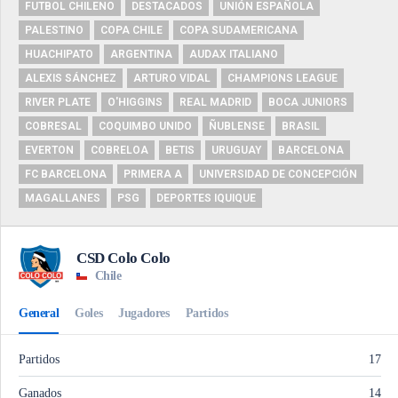
FUTBOL CHILENO
DESTACADOS
UNIÓN ESPAÑOLA
PALESTINO
COPA CHILE
COPA SUDAMERICANA
HUACHIPATO
ARGENTINA
AUDAX ITALIANO
ALEXIS SÁNCHEZ
ARTURO VIDAL
CHAMPIONS LEAGUE
RIVER PLATE
O'HIGGINS
REAL MADRID
BOCA JUNIORS
COBRESAL
COQUIMBO UNIDO
ÑUBLENSE
BRASIL
EVERTON
COBRELOA
BETIS
URUGUAY
BARCELONA
FC BARCELONA
PRIMERA A
UNIVERSIDAD DE CONCEPCIÓN
MAGALLANES
PSG
DEPORTES IQUIQUE