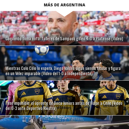
MÁS DE ARGENTINA
Coquimbo toma nota: Talleres de Sampaoli goleó 4-0 a Platense (Video)
Mientras Colo Colo lo espera, Diego Valdés sigue siendo titular y figura
en un Vélez imparable (Video del 1-0 a Independiente)
Peor imposible: el apronte de Boca Juniors antes de viajar a Chile (Video
del 0-3 ante Deportivo Riestra)