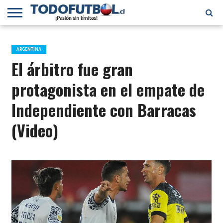
PRIMERA
DIVISIÓN
PRIMERA
SELECCIÓN
CHILENOS
FÚTBOL
B
CHILENA
EN EL
INTERNACIONAL
ARGENTINA
MUNDO
El árbitro fue gran
protagonista en el empate de
Independiente con Barracas
(Video)