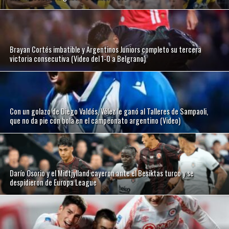
Brayan Cortés imbatible y Argentinos Juniors completo su tercera
victoria consecutiva (Video del 1-0 a Belgrano)
Con un golazo de Diego Valdés, Vélez le ganó al Talleres de Sampaoli,
que no da pie con bola en el campeonato argentino (Video)
Darío Osorio y el Midtjylland cayeron ante el Besiktas turco y se
despidieron de Europa League