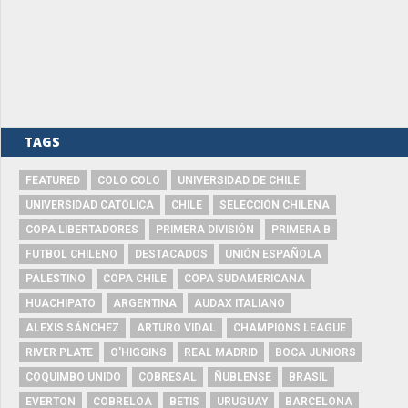
TAGS
FEATURED
COLO COLO
UNIVERSIDAD DE CHILE
UNIVERSIDAD CATÓLICA
CHILE
SELECCIÓN CHILENA
COPA LIBERTADORES
PRIMERA DIVISIÓN
PRIMERA B
FUTBOL CHILENO
DESTACADOS
UNIÓN ESPAÑOLA
PALESTINO
COPA CHILE
COPA SUDAMERICANA
HUACHIPATO
ARGENTINA
AUDAX ITALIANO
ALEXIS SÁNCHEZ
ARTURO VIDAL
CHAMPIONS LEAGUE
RIVER PLATE
O'HIGGINS
REAL MADRID
BOCA JUNIORS
COQUIMBO UNIDO
COBRESAL
ÑUBLENSE
BRASIL
EVERTON
COBRELOA
BETIS
URUGUAY
BARCELONA