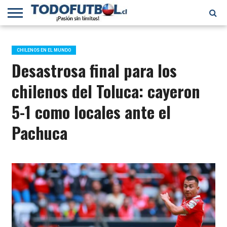
PRIMERA
DIVISIÓN
PRIMERA
SELECCIÓN
CHILENOS
FÚTBOL
B
CHILENA
EN EL
INTERNACIONAL
CHILENOS EN EL MUNDO
MUNDO
Desastrosa final para los
chilenos del Toluca: cayeron
5-1 como locales ante el
Pachuca