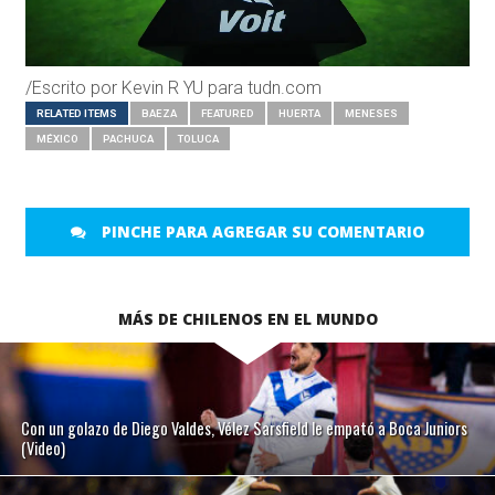
/Escrito por Kevin R YU para tudn.com
RELATED ITEMS
BAEZA
FEATURED
HUERTA
MENESES
MÉXICO
PACHUCA
TOLUCA
PINCHE PARA AGREGAR SU COMENTARIO
MÁS DE CHILENOS EN EL MUNDO
Con un golazo de Diego Valdes, Vélez Sarsfield le empató a Boca Juniors
(Video)