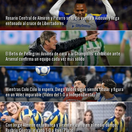
Rosario Central de Almiron y Pizarro se lo dio vuelta a Aldosivi y llega
entonado al cruce de Libertadores
El Betis de Pellegrini ilusiona de cara a la Champions: exhibición ante
Arsenal confirma un equipo cada vez más sólido
Mientras Colo Colo lo espera, Diego Valdés sigue siendo titular y figura
en un Vélez imparable (Video del 1-0 a Independiente)
Con Jorge Almirón en la banca y Vicente Pizarro en el medio campo,
Rosario Central le ganó 1-0 a River Plate