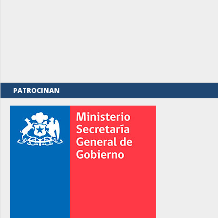
PATROCINAN
rno