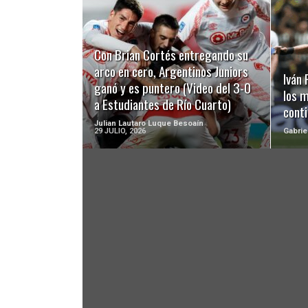
LEER MÁS
Con Brian Cortés entregando su
arco en cero, Argentinos Juniors
Iván
ganó y es puntero (Video del 3-0
los 
a Estudiantes de Río Cuarto)
cont
Julian Lautaro Luque Besoaín
29 JULIO, 2026
Gabrie