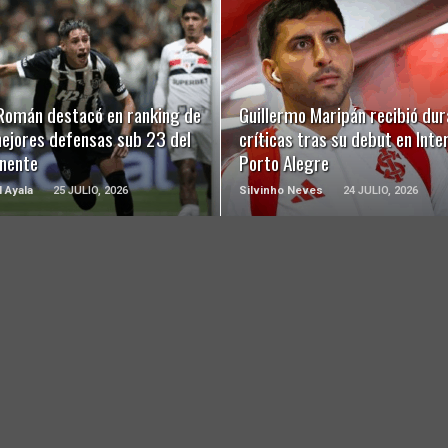
LEER MÁS
LEER MÁS
 Román destacó en ranking de
Guillermo Maripán recibió dur
mejores defensas sub 23 del
críticas tras su debut en Inte
inente
Porto Alegre
l Ayala
25 JULIO, 2026
Silvinho Neves
24 JULIO, 2026