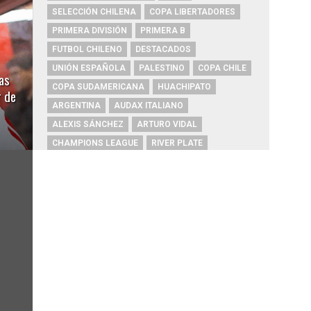
SELECCIÓN CHILENA
COPA LIBERTADORES
PRIMERA DIVISIÓN
PRIMERA B
FUTBOL CHILENO
DESTACADOS
UNIÓN ESPAÑOLA
PALESTINO
COPA CHILE
as
COPA SUDAMERICANA
HUACHIPATO
r de
ARGENTINA
AUDAX ITALIANO
ALEXIS SÁNCHEZ
ARTURO VIDAL
CHAMPIONS LEAGUE
RIVER PLATE
O'HIGGINS
REAL MADRID
BOCA JUNIORS
COBRESAL
COQUIMBO UNIDO
ÑUBLENSE
BRASIL
EVERTON
COBRELOA
BETIS
URUGUAY
BARCELONA
FC BARCELONA
PRIMERA A
UNIVERSIDAD DE CONCEPCIÓN
MAGALLANES
PSG
DEPORTES IQUIQUE