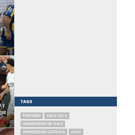
 y
ó 1-
TAGS
o y
gue
FEATURED
COLO COLO
UNIVERSIDAD DE CHILE
UNIVERSIDAD CATÓLICA
CHILE