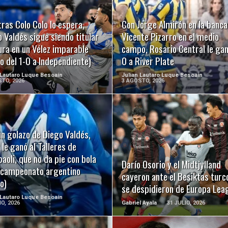
LEER MÁS
LEER MÁS
ras Colo Colo lo espera,
Con Jorge Almirón en la banca
 Valdés sigue siendo titular
Vicente Pizarro en el medio
ura en un Vélez imparable
campo, Rosario Central le gan
o del 1-0 a Independiente)
0 a River Plate
 Lautaro Luque Besoaín
Julian Lautaro Luque Besoaín
TO, 2026
3 AGOSTO, 2026
n golazo de Diego Valdés,
LEER MÁS
LEER MÁS
 le ganó al Talleres de
oli, que no da pie con bola
Darío Osorio y el Midtjylland
l campeonato argentino
cayeron ante el Besiktas turc
o)
se despidieron de Europa Lea
 Lautaro Luque Besoaín
IO, 2026
Gabriel Ayala
31 JULIO, 2026