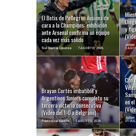
LEER MÁS
Mient
El Betis de Pellegrini ilusiona de
Diego
cara a la Champions: exhibición
y fig
ante Arsenal confirma un equipo
(Vide
cada vez más sólido
Julian
Sol Garcia Lineros
7 AGOSTO, 2026
3 AGOS
Con u
LEER MÁS
Vélez
Brayan Cortés imbatible y
Sampa
Argentinos Juniors completo su
en e
tercera victoria consecutiva
(Vide
(Video del 1-0 a Belgrano)
Julian
Francisca Suazo
2 AGOSTO, 2026
31 JUL