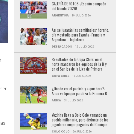
GALERÍA DE FOTOS: ¡España campeón
del Mundo 2026!
ARGENTINA
19 JULIO, 2026
Así se jugarán las semifinales: horario,
día y estadio para España- Francia y
Argentina – Inglaterra
DESTACADOS
12 JULIO, 2026
Resultados de la Copa Chile: en el
n
norte mandaron los equipos de la B y
en el Sur los de la Liga de Primera
COPA CHILE
14 JULIO, 2026
¿Dónde ver el partido y a qué hora?:
mer.
Arica vs Iquique paraliza la Primera B
ARICA
31 JULIO, 2026
Vozinha llega a Colo Colo ganando un
sueldo millonario, pero distante de los
ras
jugadores mejor pagados del Cacique
COLO COLO
26 JULIO, 2026