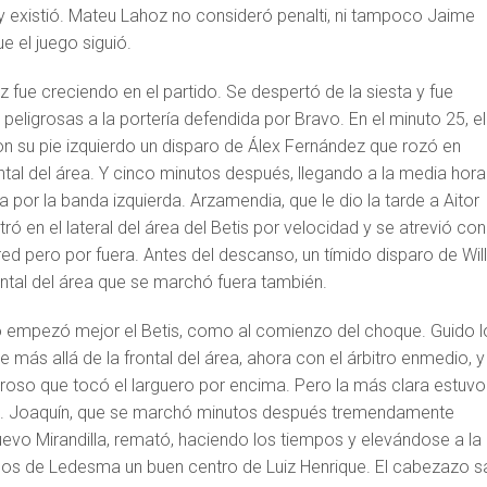
 y existió. Mateu Lahoz no consideró penalti, ni tampoco Jaime
ue el juego siguió.
diz fue creciendo en el partido. Se despertó de la siesta y fue
eligrosas a la portería defendida por Bravo. En el minuto 25, el
n su pie izquierdo un disparo de Álex Fernández que rozó en
ntal del área. Y cinco minutos después, llegando a la media hora
a por la banda izquierda. Arzamendia, que le dio la tarde a Aitor
entró en el lateral del área del Betis por velocidad y se atrevió con
red pero por fuera. Antes del descanso, un tímido disparo de Wil
ontal del área que se marchó fuera también.
 empezó mejor el Betis, como al comienzo del choque. Guido l
e más allá de la frontal del área, ahora con el árbitro enmedio, y
groso que tocó el larguero por encima. Pero la más clara estuvo
án. Joaquín, que se marchó minutos después tremendamente
evo Mirandilla, remató, haciendo los tiempos y elevándose a la
nos de Ledesma un buen centro de Luiz Henrique. El cabezazo sa