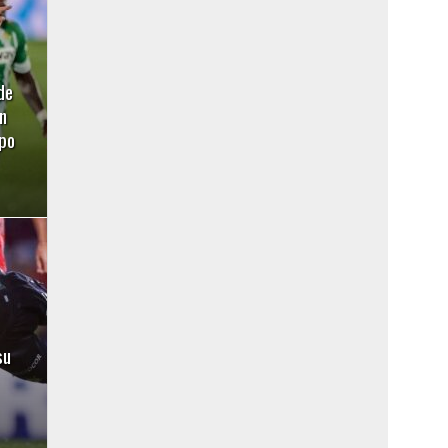
de
n
ipo
su