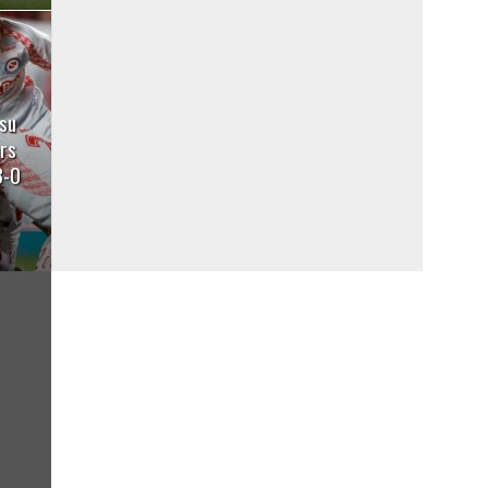
su
ors
3-0