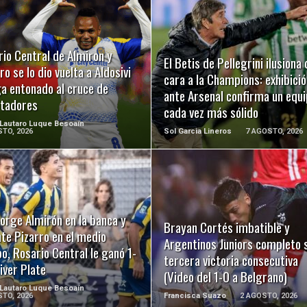
LEER MÁS
LEER MÁS
io Central de Almiron y
El Betis de Pellegrini ilusiona 
ro se lo dio vuelta a Aldosivi
cara a la Champions: exhibició
ga entonado al cruce de
ante Arsenal confirma un equ
rtadores
cada vez más sólido
 Lautaro Luque Besoaín
TO, 2026
Sol Garcia Lineros
7 AGOSTO, 2026
LEER MÁS
LEER MÁS
orge Almirón en la banca y
Brayan Cortés imbatible y
te Pizarro en el medio
Argentinos Juniors completo 
, Rosario Central le ganó 1-
tercera victoria consecutiva
iver Plate
(Video del 1-0 a Belgrano)
 Lautaro Luque Besoaín
TO, 2026
Francisca Suazo
2 AGOSTO, 2026