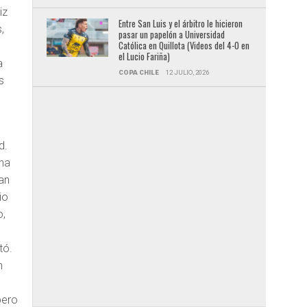
iz
Entre San Luis y el árbitro le hicieron
,
pasar un papelón a Universidad
Católica en Quillota (Videos del 4-0 en
el Lucio Fariña)
a
COPA CHILE
12 JULIO, 2026
s
d.
ena
an
io
o,
tó.
n
pero