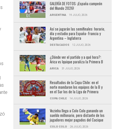
GALERÍA DE FOTOS: ¡España campeón
os
del Mundo 2026!
ARGENTINA
19 JULIO, 2026
Así se jugarán las semifinales: horario,
y
día y estadio para España- Francia y
Argentina – Inglaterra
DESTACADOS
12 JULIO, 2026
¿Dónde ver el partido y a qué hora?:
Arica vs Iquique paraliza la Primera B
os
ARICA
31 JULIO, 2026
l
Resultados de la Copa Chile: en el
as
norte mandaron los equipos de la B y
en el Sur los de la Liga de Primera
ante
COPA CHILE
14 JULIO, 2026
Vozinha llega a Colo Colo ganando un
ezó
sueldo millonario, pero distante de los
jugadores mejor pagados del Cacique
COLO COLO
26 JULIO, 2026