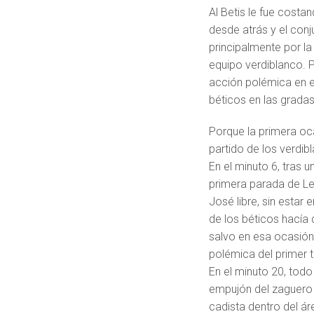
Al Betis le fue costa
desde atrás y el conj
principalmente por l
equipo verdiblanco. 
acción polémica en el
béticos en las gradas 
Porque la primera ocas
partido de los verdib
En el minuto 6, tras 
primera parada de Led
José libre, sin estar
de los béticos hacía 
salvo en esa ocasión,
polémica del primer 
En el minuto 20, todo
empujón del zaguero 
cadista dentro del ár