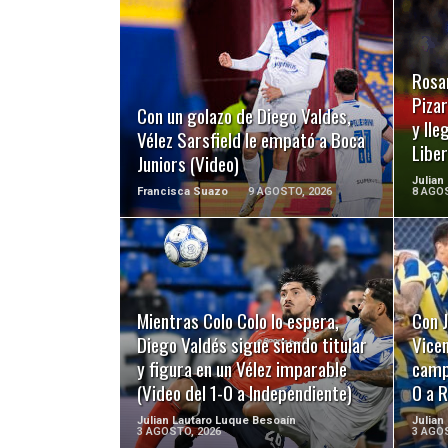
LEER MÁS
Rosar
Pizar
Con un golazo de Diego Valdes,
y lle
Vélez Sarsfield le empató a Boca
Libe
Juniors (Video)
Julian
Francisca Suazo
9 AGOSTO, 2026
8 AGOS
LEER MÁS
Mientras Colo Colo lo espera,
Con J
Diego Valdés sigue siendo titular
Vicen
y figura en un Vélez imparable
campo
(Video del 1-0 a Independiente)
0 a R
Julian Lautaro Luque Besoaín
Julian
3 AGOSTO, 2026
3 AGOS