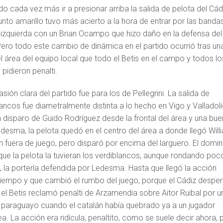
ndo cada vez más ir a presionar arriba la salida de pelota del Cád
unto amarillo tuvo más acierto a la hora de entrar por las bandas
a izquierda con un Brian Ocampo que hizo daño en la defensa del
Pero todo este cambio de dinámica en el partido ocurrió tras un
 área del equipo local que todo el Betis en el campo y todos lo
pidieron penalti.
ión clara del partido fue para los de Pellegrini. La salida de
lancos fue diametralmente distinta a lo hecho en Vigo y Valladoli
un disparo de Guido Rodríguez desde la frontal del área y una bu
esma, la pelota quedó en el centro del área a donde llegó Willi
 en fuera de juego, pero disparó por encima del larguero. El domin
que la pelota la tuvieran los verdiblancos, aunque rondando poc
 la portería defendida por Ledesma. Hasta que llegó la acción
tiempo y que cambió el rumbo del juego, porque el Cádiz desper
 el Betis reclamó penalti de Arzamendia sobre Aitor Ruibal por u
paraguayo cuando el catalán había quebrado ya a un jugador
ea. La acción era ridícula, penaltito, como se suele decir ahora, 