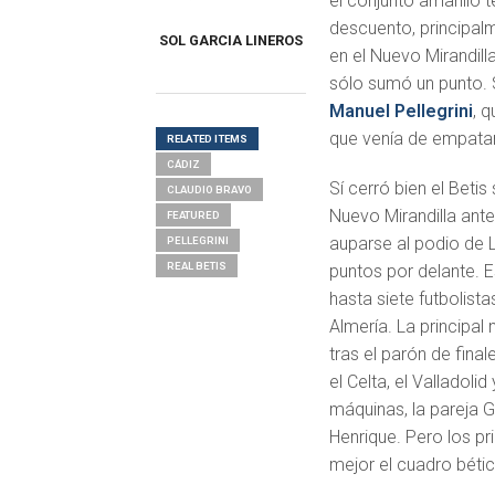
el conjunto amarillo 
descuento, principalm
SOL GARCIA LINEROS
en el Nuevo Mirandill
sólo sumó un punto. 
Manuel Pellegrini
, 
que venía de empatar
RELATED ITEMS
CÁDIZ
Sí cerró bien el Betis
CLAUDIO BRAVO
Nuevo Mirandilla ante
FEATURED
auparse al podio de L
PELLEGRINI
REAL BETIS
puntos por delante. E
hasta siete futbolist
Almería. La principal
tras el parón de fina
el Celta, el Valladoli
máquinas, la pareja G
Henrique. Pero los 
mejor el cuadro bétic