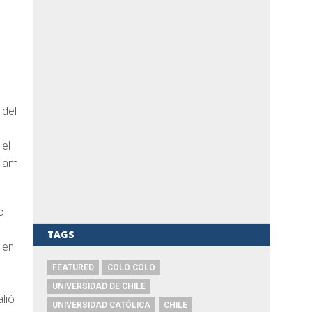
 del
 el
liam
o
TAGS
 en
FEATURED
COLO COLO
UNIVERSIDAD DE CHILE
lió
UNIVERSIDAD CATÓLICA
CHILE