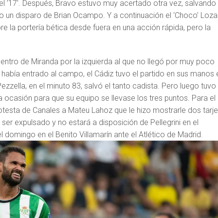
l ’17’. Después, Bravo estuvo muy acertado otra vez, salvando
o un disparo de Brian Ocampo. Y a continuación el ‘Choco’ Loz
re la portería bética desde fuera en una acción rápida, pero la
entro de Miranda por la izquierda al que no llegó por muy poco
a había entrado al campo, el Cádiz tuvo el partido en sus manos 
ezzella, en el minuto 83, salvó el tanto cadista. Pero luego tuvo
 ocasión para que su equipo se llevase los tres puntos. Para el
 protesta de Canales a Mateu Lahoz que le hizo mostrarle dos tarj
 ser expulsado y no estará a disposición de Pellegrini en el
l domingo en el Benito Villamarín ante el Atlético de Madrid.