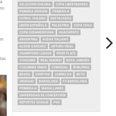
 a
SELECCIÓN CHILENA
COPA LIBERTADORES
ano
PRIMERA DIVISIÓN
PRIMERA B
FUTBOL CHILENO
DESTACADOS
UNIÓN ESPAÑOLA
PALESTINO
COPA CHILE
COPA SUDAMERICANA
HUACHIPATO
en
ARGENTINA
AUDAX ITALIANO
ALEXIS SÁNCHEZ
ARTURO VIDAL
CHAMPIONS LEAGUE
RIVER PLATE
etas
O'HIGGINS
REAL MADRID
BOCA JUNIORS
COQUIMBO UNIDO
COBRESAL
ÑUBLENSE
BRASIL
EVERTON
COBRELOA
BETIS
URUGUAY
BARCELONA
FC BARCELONA
PRIMERA A
MAGALLANES
UNIVERSIDAD DE CONCEPCIÓN
DEPORTES IQUIQUE
PSG