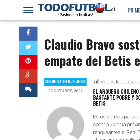
PRIME
Claudio Bravo sos
empate del Betis e
Veces leído este 
CHILENOS EN EL MUNDO
EL ARQUERO CHILENO 
20 OCTUBRE, 2022
BASTANTE POBRE Y C
BETIS
Estos son los partidos
optar a jugar la pró
renqueantes el Real B