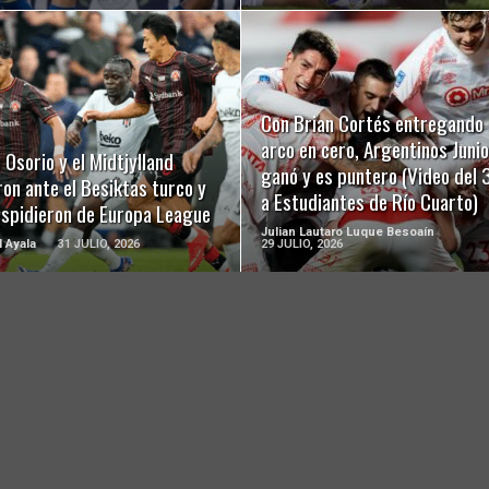
LEER MÁS
LEER MÁS
Con Brian Cortés entregando 
arco en cero, Argentinos Juni
 Osorio y el Midtjylland
ganó y es puntero (Video del 
on ante el Besiktas turco y
a Estudiantes de Río Cuarto)
espidieron de Europa League
Julian Lautaro Luque Besoaín
l Ayala
31 JULIO, 2026
29 JULIO, 2026