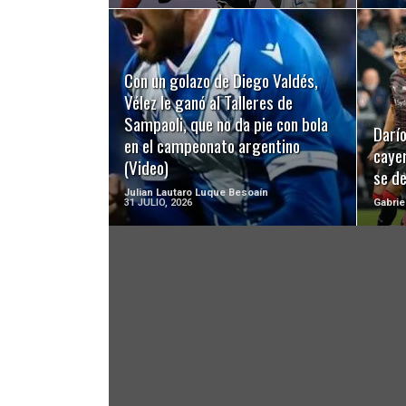
Con un golazo de Diego Valdés,
LEER MÁS
Vélez le ganó al Talleres de
Sampaoli, que no da pie con bola
Darío
en el campeonato argentino
cayer
(Video)
se d
Julian Lautaro Luque Besoaín
31 JULIO, 2026
Gabrie