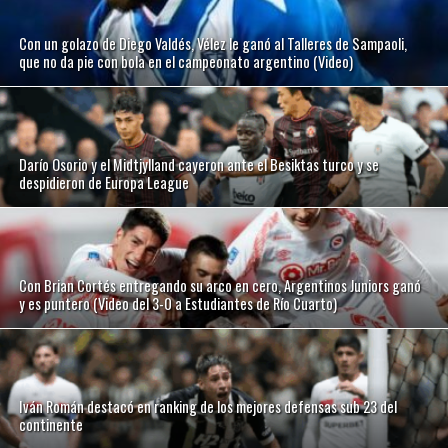
Con un golazo de Diego Valdés, Vélez le ganó al Talleres de Sampaoli,
que no da pie con bola en el campeonato argentino (Video)
Darío Osorio y el Midtjylland cayeron ante el Besiktas turco y se
despidieron de Europa League
Con Brian Cortés entregando su arco en cero, Argentinos Juniors ganó
y es puntero (Video del 3-0 a Estudiantes de Río Cuarto)
Iván Román destacó en ranking de los mejores defensas sub 23 del
continente