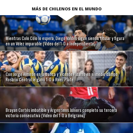
MÁS DE CHILENOS EN EL MUNDO
Mientras Colo Colo lo espera, Diego Valdés sigue siendo titular y figura
en un Vélez imparable (Video del 1-0 a Independiente)
Con Jorge Almirón en la banca y Vicente Pizarro en el medio campo,
Rosario Central le ganó 1-0 a River Plate
Brayan Cortés imbatible y Argentinos Juniors completo su tercera
victoria consecutiva (Video del 1-0 a Belgrano)