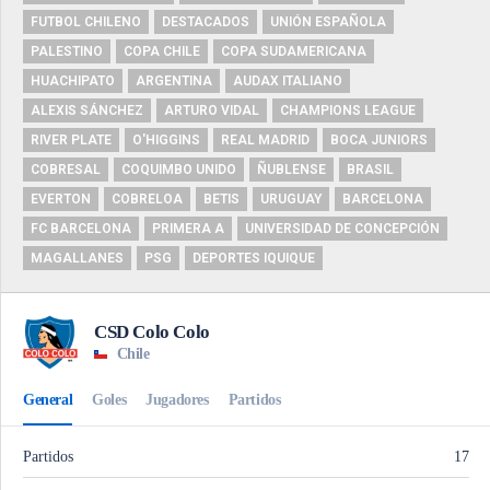
FUTBOL CHILENO
DESTACADOS
UNIÓN ESPAÑOLA
PALESTINO
COPA CHILE
COPA SUDAMERICANA
HUACHIPATO
ARGENTINA
AUDAX ITALIANO
ALEXIS SÁNCHEZ
ARTURO VIDAL
CHAMPIONS LEAGUE
RIVER PLATE
O'HIGGINS
REAL MADRID
BOCA JUNIORS
COBRESAL
COQUIMBO UNIDO
ÑUBLENSE
BRASIL
EVERTON
COBRELOA
BETIS
URUGUAY
BARCELONA
FC BARCELONA
PRIMERA A
UNIVERSIDAD DE CONCEPCIÓN
MAGALLANES
PSG
DEPORTES IQUIQUE