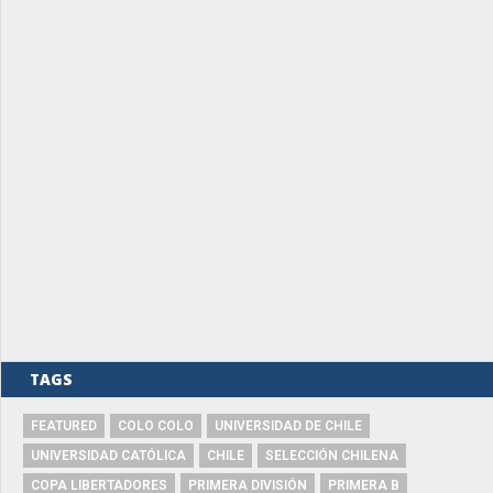
TAGS
FEATURED
COLO COLO
UNIVERSIDAD DE CHILE
UNIVERSIDAD CATÓLICA
CHILE
SELECCIÓN CHILENA
COPA LIBERTADORES
PRIMERA DIVISIÓN
PRIMERA B