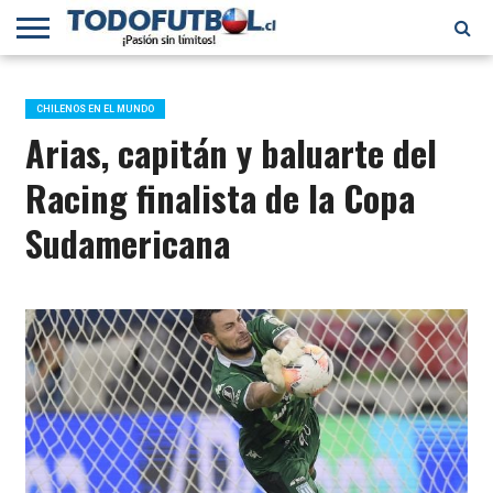
PRIMERA
DIVISIÓN
PRIMERA
SELECCIÓN
CHILENOS
FÚTBOL
B
CHILENA
EN EL
INTERNACIONAL
CHILENOS EN EL MUNDO
MUNDO
Arias, capitán y baluarte del
Racing finalista de la Copa
Sudamericana