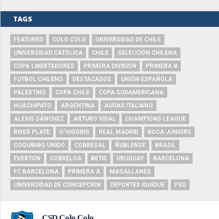
TAGS
FEATURED
COLO COLO
UNIVERSIDAD DE CHILE
UNIVERSIDAD CATÓLICA
CHILE
SELECCIÓN CHILENA
COPA LIBERTADORES
PRIMERA DIVISIÓN
PRIMERA B
FUTBOL CHILENO
DESTACADOS
UNIÓN ESPAÑOLA
PALESTINO
COPA CHILE
COPA SUDAMERICANA
HUACHIPATO
ARGENTINA
AUDAX ITALIANO
ALEXIS SÁNCHEZ
ARTURO VIDAL
CHAMPIONS LEAGUE
RIVER PLATE
O'HIGGINS
REAL MADRID
BOCA JUNIORS
COQUIMBO UNIDO
COBRESAL
ÑUBLENSE
BRASIL
EVERTON
COBRELOA
BETIS
URUGUAY
BARCELONA
FC BARCELONA
PRIMERA A
MAGALLANES
UNIVERSIDAD DE CONCEPCIÓN
DEPORTES IQUIQUE
PSG