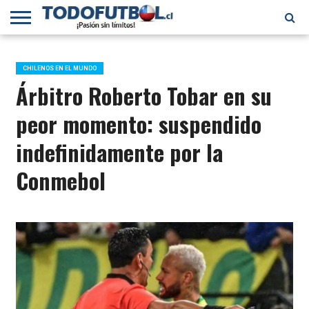
PRIMERA
DIVISIÓN
PRIMERA
SELECCIÓN
CHILENOS
FÚTBOL
B
CHILENA
EN EL
INTERNACIONAL
CHILENOS EN EL MUNDO
MUNDO
Árbitro Roberto Tobar en su
peor momento: suspendido
indefinidamente por la
Conmebol