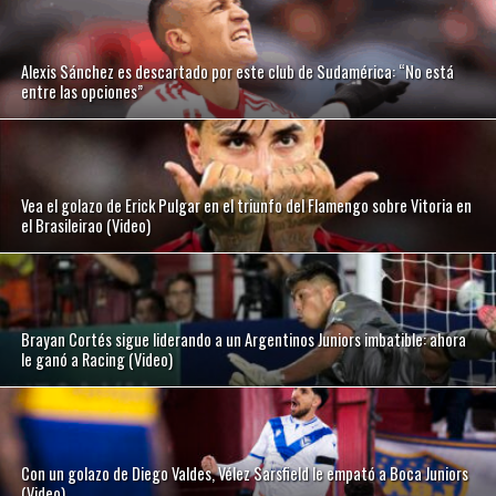
Alexis Sánchez es descartado por este club de Sudamérica: “No está
entre las opciones”
Vea el golazo de Erick Pulgar en el triunfo del Flamengo sobre Vitoria en
el Brasileirao (Video)
Brayan Cortés sigue liderando a un Argentinos Juniors imbatible: ahora
le ganó a Racing (Video)
Con un golazo de Diego Valdes, Vélez Sarsfield le empató a Boca Juniors
(Video)