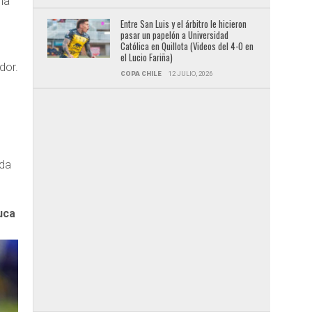
ma
Entre San Luis y el árbitro le hicieron
pasar un papelón a Universidad
Católica en Quillota (Videos del 4-0 en
el Lucio Fariña)
dor.
COPA CHILE
12 JULIO, 2026
eda
uca