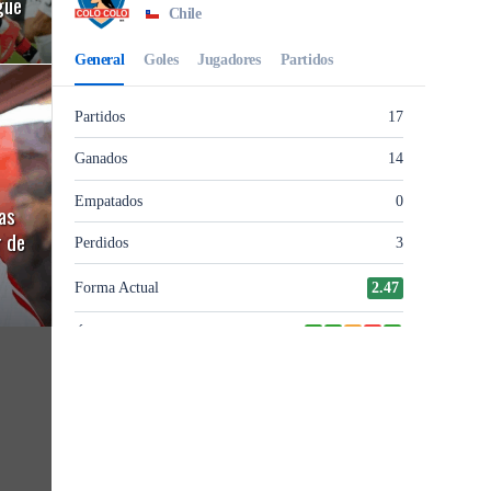
gue
as
r de