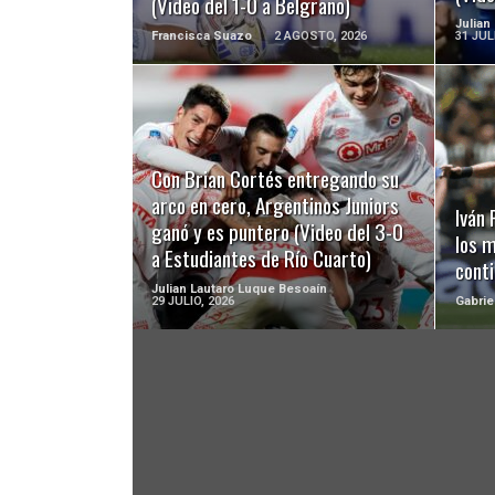
(Video del 1-0 a Belgrano)
Julian
Francisca Suazo
2 AGOSTO, 2026
31 JUL
LEER MÁS
Con Brian Cortés entregando su
arco en cero, Argentinos Juniors
Iván
ganó y es puntero (Video del 3-0
los 
a Estudiantes de Río Cuarto)
cont
Julian Lautaro Luque Besoaín
29 JULIO, 2026
Gabrie