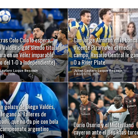
LEER MÁS
LEER MÁS
ras Colo Colo lo espera,
Con Jorge Almirón en la banca
 Valdés sigue siendo titular
Vicente Pizarro en el medio
ura en un Vélez imparable
campo, Rosario Central le gan
o del 1-0 a Independiente)
0 a River Plate
 Lautaro Luque Besoaín
Julian Lautaro Luque Besoaín
TO, 2026
3 AGOSTO, 2026
n golazo de Diego Valdés,
LEER MÁS
LEER MÁS
 le ganó al Talleres de
oli, que no da pie con bola
Darío Osorio y el Midtjylland
l campeonato argentino
cayeron ante el Besiktas turc
o)