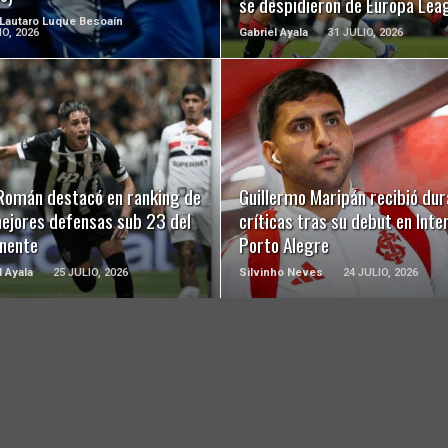
se despidieron de Europa Lea
 Lautaro Luque Besoaín
IO, 2026
Gabriel Ayala
31 JULIO, 2026
LEER MÁS
LEER MÁS
 Román destacó en ranking de
Guillermo Maripán recibió dur
mejores defensas sub 23 del
críticas tras su debut en Inte
inente
Porto Alegre
l Ayala
25 JULIO, 2026
Silvinho Neves
24 JULIO, 2026