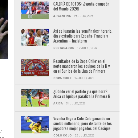
GALERÍA DE FOTOS: ¡España campeón
del Mundo 2026!
ARGENTINA
19 JULIO, 2026
Así se jugarán las semifinales: horario,
día y estadio para España- Francia y
Argentina – Inglaterra
DESTACADOS
12 JULIO, 2026
Resultados de la Copa Chile: en el
norte mandaron los equipos de la B y
en el Sur los de la Liga de Primera
COPA CHILE
14 JULIO, 2026
¿Dónde ver el partido y a qué hora?:
Arica vs Iquique paraliza la Primera B
ARICA
31 JULIO, 2026
Vozinha llega a Colo Colo ganando un
sueldo millonario, pero distante de los
jugadores mejor pagados del Cacique
e
COLO COLO
26 JULIO, 2026