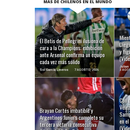
MÁS DE CHILENOS EN EL MUNDO
LEER MÁS
Mient
El Betis de Pellegrini ilusiona de
Diego
cara a la Champions: exhibición
y fig
ante Arsenal confirma un equipo
(Vide
cada vez más sólido
Julian
Sol Garcia Lineros
7 AGOSTO, 2026
3 AGOS
Con u
LEER MÁS
Vélez
Brayan Cortés imbatible y
Sampa
Argentinos Juniors completo su
en e
tercera victoria consecutiva
(Vide