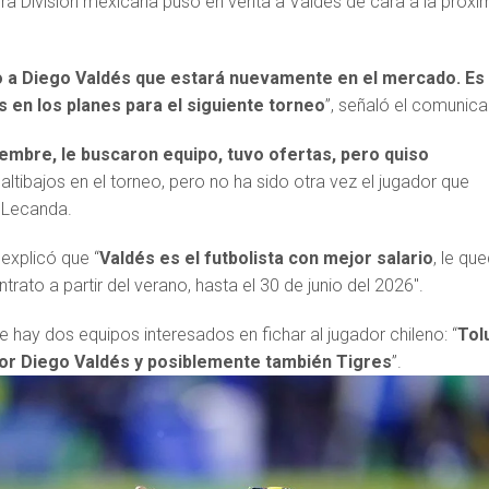
a División mexicana puso en venta a Valdés de cara a la próxi
 a Diego Valdés que estará nuevamente en el mercado. Es
s en los planes para el siguiente torneo
”, señaló el comunica
iembre, le buscaron equipo, tuvo ofertas, pero quiso
altibajos en el torneo, pero no ha sido otra vez el jugador que
 Lecanda.
 explicó que “
Valdés es el futbolista con mejor salario
, le qu
rato a partir del verano, hasta el 30 de junio del 2026″.
e hay dos equipos interesados en fichar al jugador chileno: “
Tol
por Diego Valdés y posiblemente también Tigres
”.