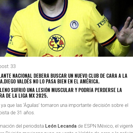
post:
33
OLANTE NACIONAL DEBERÁ BUSCAR UN NUEVO CLUB DE CARA A LA
A.
DIEGO VALDÉS
NO LO PASA BIEN EN EL
AMÉRICA
.
ILENO SUFRIÓ UNA LESIÓN MUSCULAR Y PODRÍA PERDERSE LA
RA DE LA LIGA MX 2025.
ya que las ‘Águilas’ tomaron una importante decisión sobre el
ista de 31 años.
rmación del periodista
León Lecanda
de ESPN México, el vigent