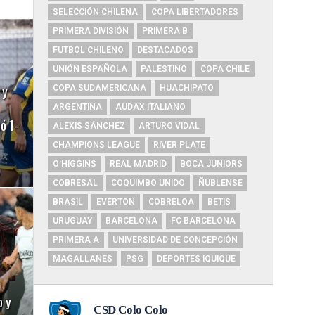
SELECCIÓN CHILENA
COPA LIBERTADORES
PRIMERA DIVISIÓN
PRIMERA B
FUTBOL CHILENO
DESTACADOS
UNIÓN ESPAÑOLA
PALESTINO
COPA CHILE
 y
COPA SUDAMERICANA
HUACHIPATO
ARGENTINA
AUDAX ITALIANO
ó 1-
ALEXIS SÁNCHEZ
ARTURO VIDAL
CHAMPIONS LEAGUE
RIVER PLATE
O'HIGGINS
REAL MADRID
BOCA JUNIORS
COBRESAL
COQUIMBO UNIDO
ÑUBLENSE
BRASIL
EVERTON
COBRELOA
BETIS
URUGUAY
BARCELONA
FC BARCELONA
PRIMERA A
UNIVERSIDAD DE CONCEPCIÓN
MAGALLANES
PSG
DEPORTES IQUIQUE
o y