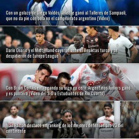
Con un golazo de Diego Valdés, Vélez le ganó al Talleres de Sampaoli,
que no da pie con bola en el campeonato argentino (Video)
Darío Osorio y el Midtjylland cayeron ante el Besiktas turco y se
despidieron de Europa League
Con Brian Cortés entregando su arco en cero, Argentinos Juniors ganó
y es puntero (Video del 3-0 a Estudiantes de Río Cuarto)
Iván Román destacó en ranking de los mejores defensas sub 23 del
continente