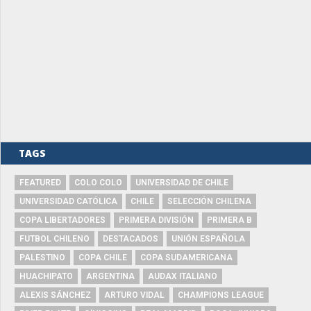
TAGS
FEATURED
COLO COLO
UNIVERSIDAD DE CHILE
UNIVERSIDAD CATÓLICA
CHILE
SELECCIÓN CHILENA
COPA LIBERTADORES
PRIMERA DIVISIÓN
PRIMERA B
FUTBOL CHILENO
DESTACADOS
UNIÓN ESPAÑOLA
PALESTINO
COPA CHILE
COPA SUDAMERICANA
HUACHIPATO
ARGENTINA
AUDAX ITALIANO
ALEXIS SÁNCHEZ
ARTURO VIDAL
CHAMPIONS LEAGUE