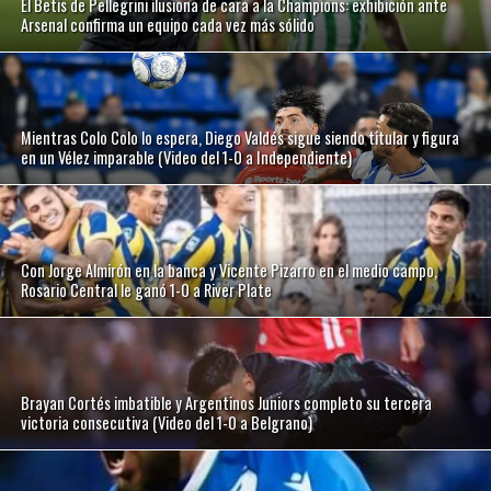
El Betis de Pellegrini ilusiona de cara a la Champions: exhibición ante
Arsenal confirma un equipo cada vez más sólido
Mientras Colo Colo lo espera, Diego Valdés sigue siendo titular y figura
en un Vélez imparable (Video del 1-0 a Independiente)
Con Jorge Almirón en la banca y Vicente Pizarro en el medio campo,
Rosario Central le ganó 1-0 a River Plate
Brayan Cortés imbatible y Argentinos Juniors completo su tercera
victoria consecutiva (Video del 1-0 a Belgrano)