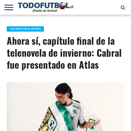
PRIMERA
DIVISIÓN
PRIMERA
SELECCIÓN
CHILENOS
FÚTBOL
B
CHILENA
EN EL
INTERNACIONAL
CHILENOS EN EL MUNDO
MUNDO
Ahora sí, capítulo final de la
telenovela de invierno: Cabral
fue presentado en Atlas