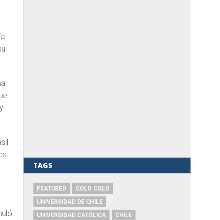
ía
su
na
que
y
sil
des
TAGS
FEATURED
COLO COLO
UNIVERSIDAD DE CHILE
nuló
UNIVERSIDAD CATÓLICA
CHILE