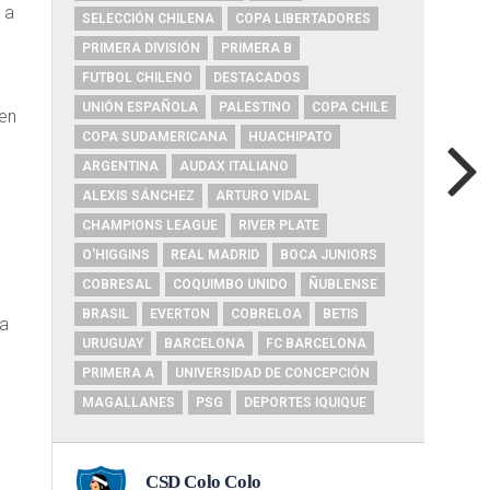
 a
SELECCIÓN CHILENA
COPA LIBERTADORES
PRIMERA DIVISIÓN
PRIMERA B
FUTBOL CHILENO
DESTACADOS
UNIÓN ESPAÑOLA
PALESTINO
COPA CHILE
 en
COPA SUDAMERICANA
HUACHIPATO
ARGENTINA
AUDAX ITALIANO
ALEXIS SÁNCHEZ
ARTURO VIDAL
CHAMPIONS LEAGUE
RIVER PLATE
O'HIGGINS
REAL MADRID
BOCA JUNIORS
COBRESAL
COQUIMBO UNIDO
ÑUBLENSE
BRASIL
EVERTON
COBRELOA
BETIS
 a
URUGUAY
BARCELONA
FC BARCELONA
PRIMERA A
UNIVERSIDAD DE CONCEPCIÓN
MAGALLANES
PSG
DEPORTES IQUIQUE