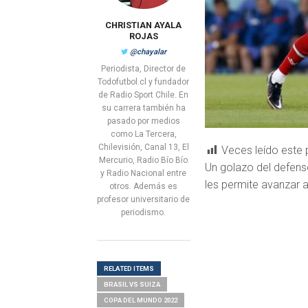
CHRISTIAN AYALA
ROJAS
@chayalar
Periodista, Director de
Todofutbol.cl y fundador
de Radio Sport Chile. En
su carrera también ha
pasado por medios
como La Tercera,
Chilevisión, Canal 13, El
Veces leído este 
Mercurio, Radio Bío Bío
Un golazo del defensor
y Radio Nacional entre
les permite avanzar a
otros. Además es
profesor universitario de
periodismo.
RELATED ITEMS
BRASIL VS SUIZA
COPA DEL MUNDO 2022