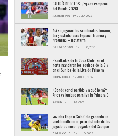
GALERÍA DE FOTOS: ¡España campeón
del Mundo 2026!
ARGENTINA
19 JULIO, 2026
Así se jugarán las semifinales: horario,
día y estadio para España- Francia y
Argentina – Inglaterra
DESTACADOS
12 JULIO, 2026
Resultados de la Copa Chile: en el
norte mandaron los equipos de la B y
en el Sur los de la Liga de Primera
e
COPA CHILE
14 JULIO, 2026
¿Dónde ver el partido y a qué hora?:
Arica vs Iquique paraliza la Primera B
ARICA
31 JULIO, 2026
Vozinha llega a Colo Colo ganando un
sueldo millonario, pero distante de los
jugadores mejor pagados del Cacique
COLO COLO
26 JULIO, 2026