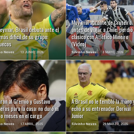
LEER MÁS
LEER MÁS
Muy mal apronte de Cruzeiro
eymar, Brasil debuta ante el
antes de viajar a Chile: perdió 
 más dificil de su grupo:
clásico con Atlético Mineiro
uecos
(Video)
ho Neves
13 JUNIO, 2026
Silvinho Neves
3 MAYO, 2026
LEER MÁS
LEER MÁS
aron al Gremio y Gustavo
A Brasil no le tembló la mano 
eros para la casa: no duró ni
echó a su entrenador Dorival
ro meses en el cargo
Junior
ho Neves
17 ABRIL, 2025
Silvinho Neves
29 MARZO, 2025