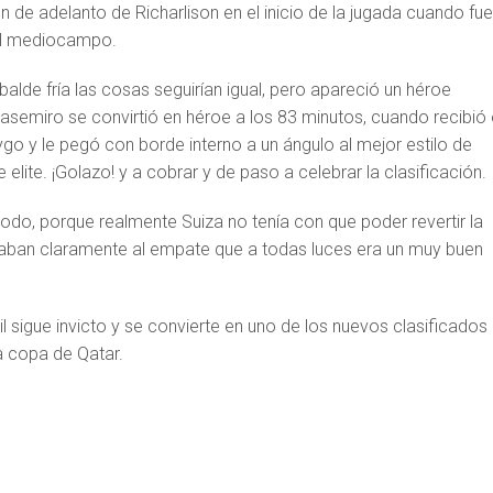
ón de adelanto de Richarlison en el inicio de la jugada cuando fue
 el mediocampo.
alde fría las cosas seguirían igual, pero apareció un héroe
semiro se convirtió en héroe a los 83 minutos, cuando recibió
go y le pegó con borde interno a un ángulo al mejor estilo de
 elite. ¡Golazo! y a cobrar y de paso a celebrar la clasificación.
odo, porque realmente Suiza no tenía con que poder revertir la
staban claramente al empate que a todas luces era un muy buen
il sigue invicto y se convierte en uno de los nuevos clasificados
la copa de Qatar.