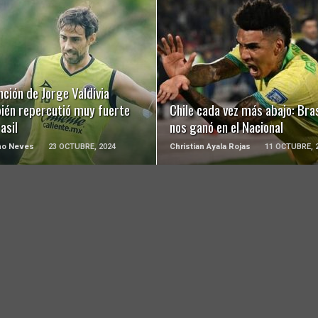
LEER MÁS
LEER MÁS
ción de Jorge Valdivia
ién repercutió muy fuerte
Chile cada vez más abajo: Bras
asil
nos ganó en el Nacional
ho Neves
23 OCTUBRE, 2024
Christian Ayala Rojas
11 OCTUBRE, 