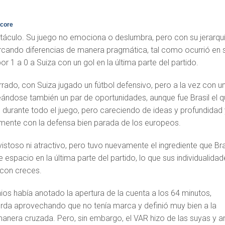
Score
ctáculo. Su juego no emociona o deslumbra, pero con su jerarqu
arcando diferencias de manera pragmática, tal como ocurrió en 
r 1 a 0 a Suiza con un gol en la última parte del partido.
rrado, con Suiza jugado un fútbol defensivo, pero a la vez con u
eándose también un par de oportunidades, aunque fue Brasil el 
 durante todo el juego, pero careciendo de ideas y profundidad 
ente con la defensa bien parada de los europeos.
 vistoso ni atractivo, pero tuvo nuevamente el ingrediente que Bra
espacio en la última parte del partido, lo que sus individualida
 con creces.
ios había anotado la apertura de la cuenta a los 64 minutos,
ierda aprovechando que no tenía marca y definió muy bien a la
manera cruzada. Pero, sin embargo, el VAR hizo de las suyas y a