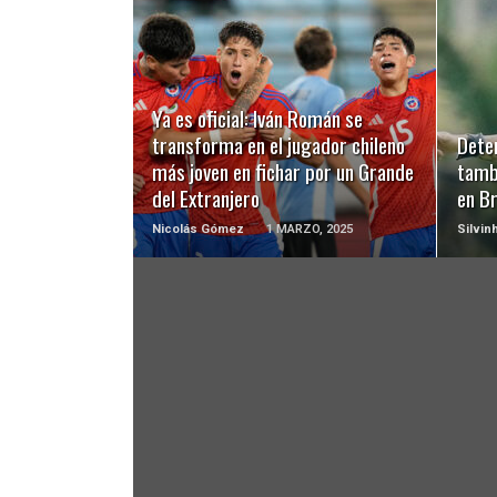
LEER MÁS
Ya es oficial: Iván Román se
transforma en el jugador chileno
Deten
más joven en fichar por un Grande
tamb
del Extranjero
en Br
Nicolás Gómez
1 MARZO, 2025
Silvin