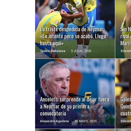
LEER MÁS
La triste despedida de Neymar:
Sin N
«Lo intenté pero se acabó. Llego
rival
hasta aquí»
Marr
Tadeo Mateluna
5 JULIO, 2026
Silvin
LEER MÁS
Ancelotti sorprende al dejar fuera
Gole
a Neymar de su primera
Quint
convocatoria
cuat
Alejandro Aguilera
26 MAYO, 2025
Silvin