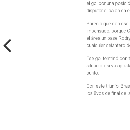
el gol por una posici
disputar el balón en
Parecía que con ese b
impensado, porque Ca
el área un pase Rodry
cualquier delantero de
Ese gol terminó con t
situación, si ya apo
punto.
Con este triunfo, Bras
los 8vos de final de 