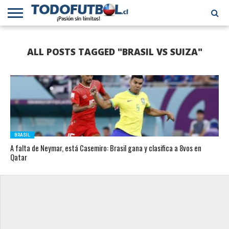
PRIMERA
DIVISIÓN
PRIMERA
SELECCIÓN
CHILENOS
FÚTBOL
ALL POSTS TAGGED "BRASIL VS SUIZA"
B
CHILENA
EN EL
INTERNACIONAL
MUNDO
BRASIL
A falta de Neymar, está Casemiro: Brasil gana y clasifica a 8vos en
Qatar