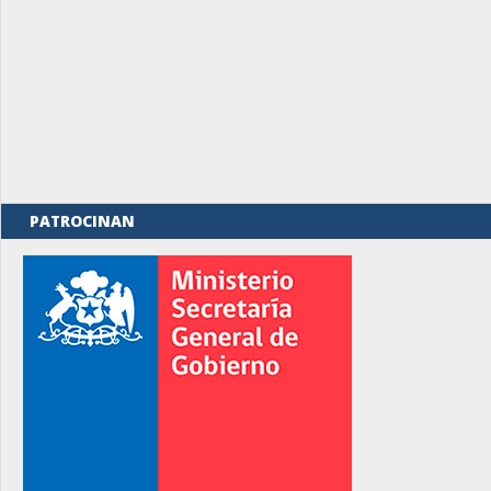
PATROCINAN
rno