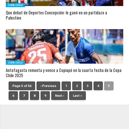
COPA CHILE
Que debut de Deportes Concepción: le ganó en un partidazo a
Palestino
COPA CHILE
Antofagasta remonta y vence a Copiapó en la cuarta fecha de la Copa
Chile 2025
Page 5 of 56
‹ Previous
1
2
3
4
5
6
7
8
9
Next ›
Last »