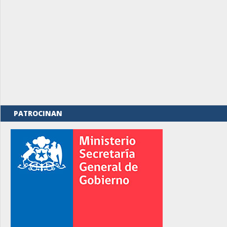
PATROCINAN
rno