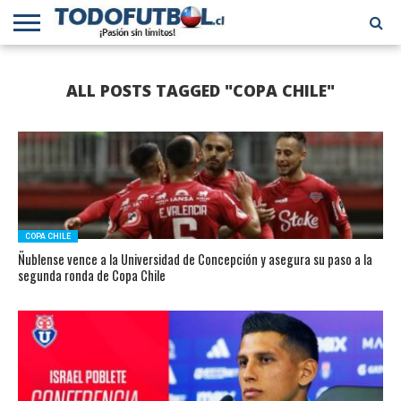
PRIMERA
DIVISIÓN
PRIMERA
SELECCIÓN
CHILENOS
FÚTBOL
ALL POSTS TAGGED "COPA CHILE"
B
CHILENA
EN EL
INTERNACIONAL
MUNDO
COPA CHILE
Ñublense vence a la Universidad de Concepción y asegura su paso a la
segunda ronda de Copa Chile