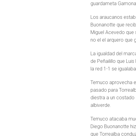
guardameta Gamonal q
Los araucanos estaba
Buonanotte que recib
Miguel Acevedo que s
no el el arquero que 
La igualdad del marc
de Peñailillo que Lu
la red 1-1 se igualab
Temuco aprovecha el 
pasado para Torrealba
diestra a un costado
albiverde.
Temuco atacaba much
Diego Buonanotte hizo
que Torrealba conduz