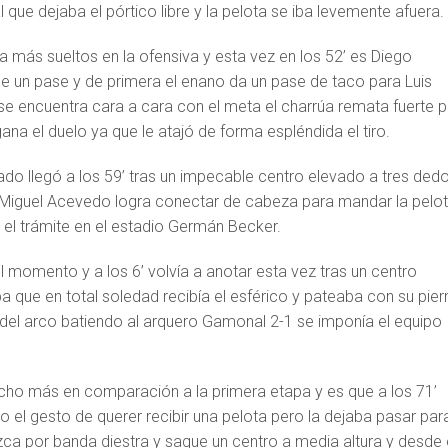
ue dejaba el pórtico libre y la pelota se iba levemente afuera.
 más sueltos en la ofensiva y esta vez en los 52’ es Diego
e un pase y de primera el enano da un pase de taco para Luis
e encuentra cara a cara con el meta el charrúa remata fuerte 
gana el duelo ya que le atajó de forma espléndida el tiro.
ado llegó a los 59’ tras un impecable centro elevado a tres ded
is Miguel Acevedo logra conectar de cabeza para mandar la pelo
a el trámite en el estadio Germán Becker.
momento y a los 6’ volvía a anotar esta vez tras un centro
 que en total soledad recibía el esférico y pateaba con su pier
 del arco batiendo al arquero Gamonal 2-1 se imponía el equipo
o más en comparación a la primera etapa y es que a los 71’
 el gesto de querer recibir una pelota pero la dejaba pasar par
ca por banda diestra y saque un centro a media altura y desde 