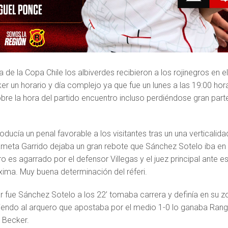
 de la Copa Chile los albiverdes recibieron a los rojinegros en e
r un horario y día complejo ya que fue un lunes a las 19:00 hor
bre la hora del partido encuentro incluso perdiéndose gran part
oducía un penal favorable a los visitantes tras un una verticalida
ameta Garrido dejaba un gran rebote que Sánchez Sotelo iba en 
ero es agarrado por el defensor Villegas y el juez principal ante e
ima. Muy buena determinación del réferi.
r fue Sánchez Sotelo a los 22’ tomaba carrera y definía en su z
tiendo al arquero que apostaba por el medio 1-0 lo ganaba Ran
 Becker.