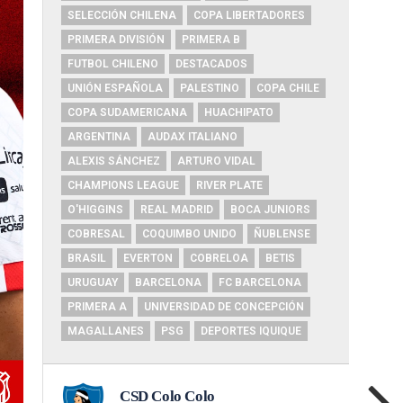
SELECCIÓN CHILENA
COPA LIBERTADORES
PRIMERA DIVISIÓN
PRIMERA B
FUTBOL CHILENO
DESTACADOS
UNIÓN ESPAÑOLA
PALESTINO
COPA CHILE
COPA SUDAMERICANA
HUACHIPATO
ARGENTINA
AUDAX ITALIANO
ALEXIS SÁNCHEZ
ARTURO VIDAL
CHAMPIONS LEAGUE
RIVER PLATE
O'HIGGINS
REAL MADRID
BOCA JUNIORS
COBRESAL
COQUIMBO UNIDO
ÑUBLENSE
BRASIL
EVERTON
COBRELOA
BETIS
URUGUAY
BARCELONA
FC BARCELONA
PRIMERA A
UNIVERSIDAD DE CONCEPCIÓN
MAGALLANES
PSG
DEPORTES IQUIQUE