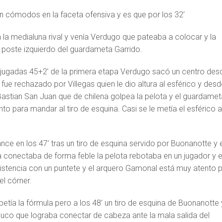
an cómodos en la faceta ofensiva y es que por los 32’
 la medialuna rival y venía Verdugo que pateaba a colocar y la
 poste izquierdo del guardameta Garrido.
s jugadas 45+2’ de la primera etapa Verdugo sacó un centro des
 fue rechazado por Villegas quien le dio altura al esférico y desd
astian San Juan que de chilena golpea la pelota y el guardamet
to para mandar al tiro de esquina. Casi se le metía el esférico a
.
ce en los 47’ tras un tiro de esquina servido por Buonanotte y 
conectaba de forma feble la pelota rebotaba en un jugador y e
insistencia con un puntete y el arquero Gamonal está muy atento 
el córner.
epetía la fórmula pero a los 48’ un tiro de esquina de Buonanotte 
uco que lograba conectar de cabeza ante la mala salida del