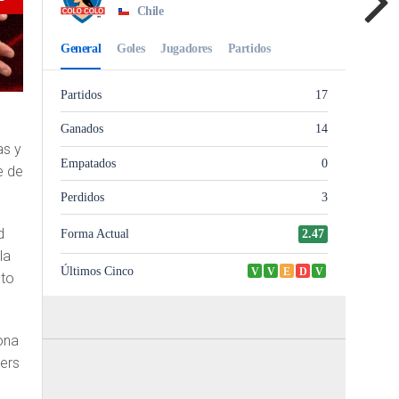
l
as y
e de
d
la
sto
ona
gers