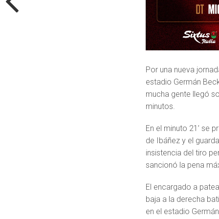
Por una nueva jornada
estadio Germán Becke
mucha gente llegó so
minutos.
En el minuto 21’ se pr
de Ibáñez y el guard
insistencia del tiro p
sancionó la pena máx
El encargado a patea
baja a la derecha ba
en el estadio Germán