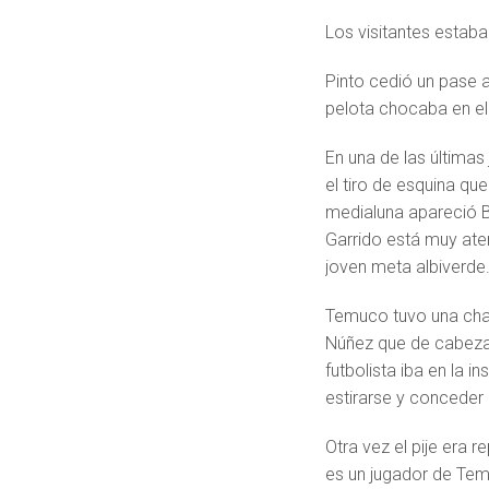
Los visitantes estab
Pinto cedió un pase a
pelota chocaba en el
En una de las última
el tiro de esquina que
medialuna apareció B
Garrido está muy aten
joven meta albiverde
Temuco tuvo una chan
Núñez que de cabeza 
futbolista iba en la 
estirarse y conceder 
Otra vez el pije era r
es un jugador de Tem