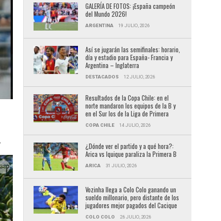
GALERÍA DE FOTOS: ¡España campeón
del Mundo 2026!
ARGENTINA
19 JULIO, 2026
Así se jugarán las semifinales: horario,
día y estadio para España- Francia y
Argentina – Inglaterra
DESTACADOS
12 JULIO, 2026
Resultados de la Copa Chile: en el
norte mandaron los equipos de la B y
en el Sur los de la Liga de Primera
COPA CHILE
14 JULIO, 2026
.
¿Dónde ver el partido y a qué hora?:
Arica vs Iquique paraliza la Primera B
ARICA
31 JULIO, 2026
Vozinha llega a Colo Colo ganando un
sueldo millonario, pero distante de los
jugadores mejor pagados del Cacique
COLO COLO
26 JULIO, 2026