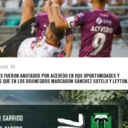
post:
30
ES FUERON ANOTADOS POR ACEVEDO EN DOS OPORTUNIDADES Y
 QUE EN LOS ROJINEGROS MARCARON SÁNCHEZ SOTELO Y LEYTON