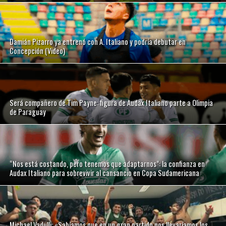
Damián Pizarro ya entrenó con A. Italiano y podría debutar en
Concepción (Video)
Será compañero de Tim Payne: figura de Audax Italiano parte a Olimpia
de Paraguay
“Nos está costando, pero tenemos que adaptarnos”: la confianza en
Audax Italiano para sobrevivir al cansancio en Copa Sudamericana
Michael Vadulli: «Sabíamos que en un gran partido nos llevaríamos los