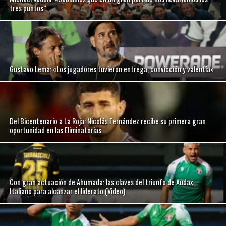
tres puntos“
Gustavo Lema: «Los jugadores tuvieron entrega, convicción y valentía»
Del Bicentenario a La Roja: Nicolás Fernández recibe su primera gran
oportunidad en las Eliminatorias
Con gran actuación de Ahumada: las claves del triunfo de Audax
Italiano para alcanzar el liderato (Video)