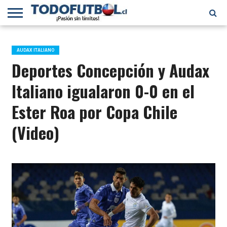
PRIMERA
DIVISIÓN
PRIMERA
SELECCIÓN
CHILENOS
FÚTBOL
B
CHILENA
EN EL
INTERNACIONAL
AUDAX ITALIANO
MUNDO
Deportes Concepción y Audax
Italiano igualaron 0-0 en el
Ester Roa por Copa Chile
(Video)