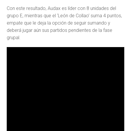
Con este resultado, Audax es líder con 8 unidades del
grupo E, mientras que el ‘León de Collao’ suma 4 puntos,
empate que le deja la opción de seguir sumando y
deberá jugar aún sus partidos pendientes de la fase
grupal.