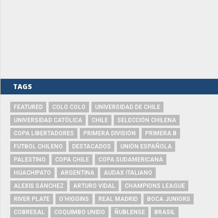
TAGS
FEATURED
COLO COLO
UNIVERSIDAD DE CHILE
UNIVERSIDAD CATÓLICA
CHILE
SELECCIÓN CHILENA
COPA LIBERTADORES
PRIMERA DIVISIÓN
PRIMERA B
FUTBOL CHILENO
DESTACADOS
UNIÓN ESPAÑOLA
PALESTINO
COPA CHILE
COPA SUDAMERICANA
HUACHIPATO
ARGENTINA
AUDAX ITALIANO
ALEXIS SÁNCHEZ
ARTURO VIDAL
CHAMPIONS LEAGUE
RIVER PLATE
O'HIGGINS
REAL MADRID
BOCA JUNIORS
COBRESAL
COQUIMBO UNIDO
ÑUBLENSE
BRASIL