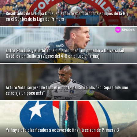
Resultados de la Copa Chile: en el norte mandaron los equipos de la B y
en el Sur los de la Liga de Primera
Entre San Luis y el árbitro le hicieron pasar un papelón a Universidad
Católica en Quillota (Videos del 4-0 en el Lucio Fariña)
Arturo Vidal sorprende tras el empate de Colo Colo: “En Copa Chile uno
se relaja un poco más”
Ya hay siete clasificados a octavos de final: tres son de Primera B