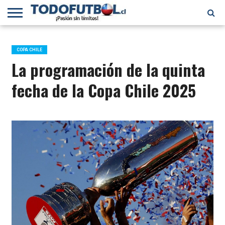
PRIMERA
DIVISIÓN
PRIMERA
SELECCIÓN
CHILENOS
FÚTBOL
B
CHILENA
EN EL
INTERNACIONAL
COPA CHILE
MUNDO
La programación de la quinta
fecha de la Copa Chile 2025