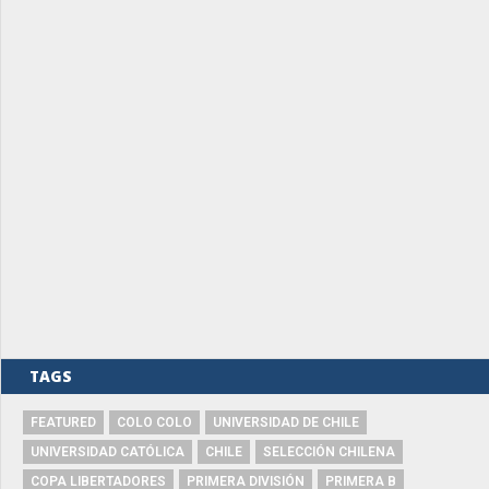
TAGS
FEATURED
COLO COLO
UNIVERSIDAD DE CHILE
UNIVERSIDAD CATÓLICA
CHILE
SELECCIÓN CHILENA
COPA LIBERTADORES
PRIMERA DIVISIÓN
PRIMERA B