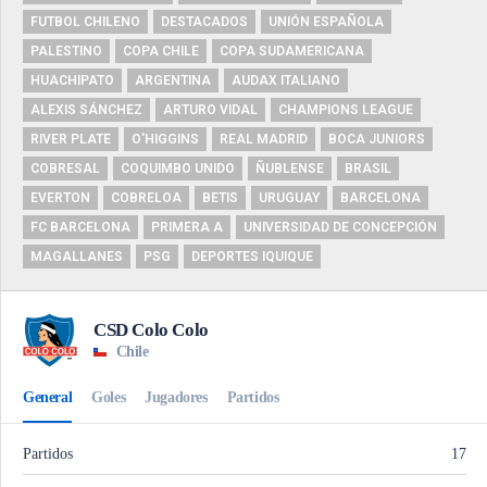
FUTBOL CHILENO
DESTACADOS
UNIÓN ESPAÑOLA
PALESTINO
COPA CHILE
COPA SUDAMERICANA
HUACHIPATO
ARGENTINA
AUDAX ITALIANO
ALEXIS SÁNCHEZ
ARTURO VIDAL
CHAMPIONS LEAGUE
RIVER PLATE
O'HIGGINS
REAL MADRID
BOCA JUNIORS
COBRESAL
COQUIMBO UNIDO
ÑUBLENSE
BRASIL
EVERTON
COBRELOA
BETIS
URUGUAY
BARCELONA
FC BARCELONA
PRIMERA A
UNIVERSIDAD DE CONCEPCIÓN
MAGALLANES
PSG
DEPORTES IQUIQUE