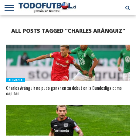
PRIMERA
DIVISIÓN
PRIMERA
SELECCIÓN
CHILENOS
FÚTBOL
ALL POSTS TAGGED "CHARLES ARÁNGUIZ"
B
CHILENA
EN EL
INTERNACIONAL
MUNDO
ALEMANIA
Charles Aránguiz no pudo ganar en su debut en la Bundesliga como
capitán