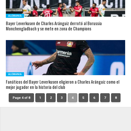
ALEMANIA
Bayer Leverkusen de Charles Aránguiz derrotó al Borussia
Monchengladbach y se mete en zona de Champions
ALEMANIA
Fanáticos del Bayer Leverkusen eligieron a Charles Aránguiz como el
mejor jugador en la historia del club
Page 4 of 8
1
2
3
4
5
6
7
8