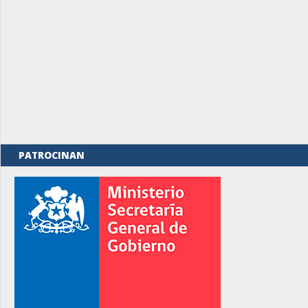
PATROCINAN
rno