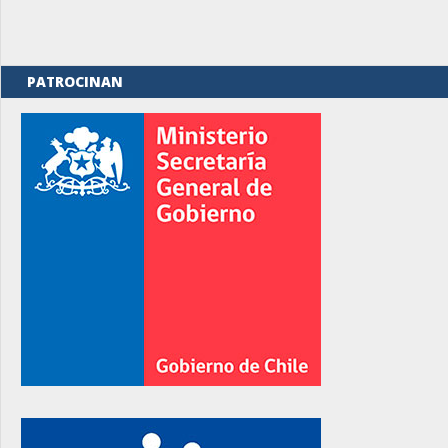
PATROCINAN
rno
rno