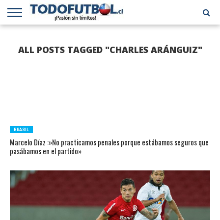
PRIMERA
DIVISIÓN
PRIMERA
SELECCIÓN
CHILENOS
FÚTBOL
ALL POSTS TAGGED "CHARLES ARÁNGUIZ"
B
CHILENA
EN EL
INTERNACIONAL
MUNDO
BRASIL
Marcelo Díaz :»No practicamos penales porque estábamos seguros que
pasábamos en el partido»