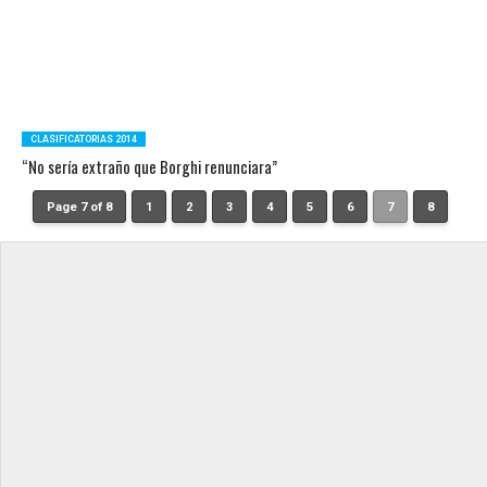
CLASIFICATORIAS 2014
“No sería extraño que Borghi renunciara”
Page 7 of 8
1
2
3
4
5
6
7
8