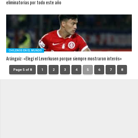
eliminatorias por todo este año
CHILENOS EN EL MUNDO
Aránguiz: «Elegí el Leverkusen porque siempre mostraron interés»
Page 5 of 8
1
2
3
4
5
6
7
8