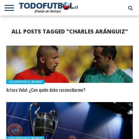
PRIMERA
DIVISIÓN
PRIMERA
SELECCIÓN
CHILENOS
FÚTBOL
ALL POSTS TAGGED "CHARLES ARÁNGUIZ"
B
CHILENA
EN EL
INTERNACIONAL
MUNDO
CHILENOS EN EL MUNDO
Arturo Vidal: ¿Con quién debo reconciliarme?
CHILENOS EN EL MUNDO