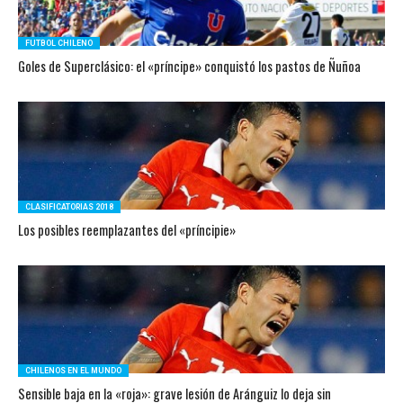
FUTBOL CHILENO
Goles de Superclásico: el «príncipe» conquistó los pastos de Ñuñoa
CLASIFICATORIAS 2018
Los posibles reemplazantes del «príncipie»
CHILENOS EN EL MUNDO
Sensible baja en la «roja»: grave lesión de Aránguiz lo deja sin