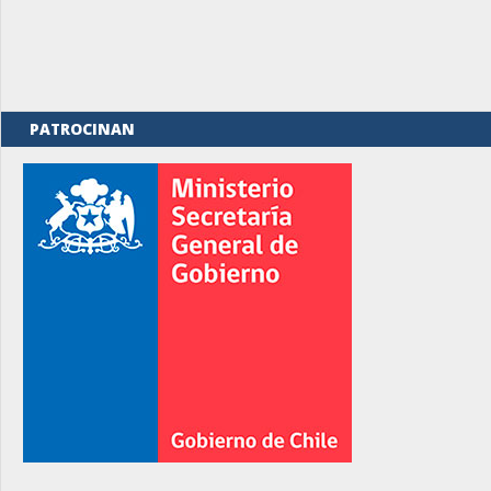
PATROCINAN
rno