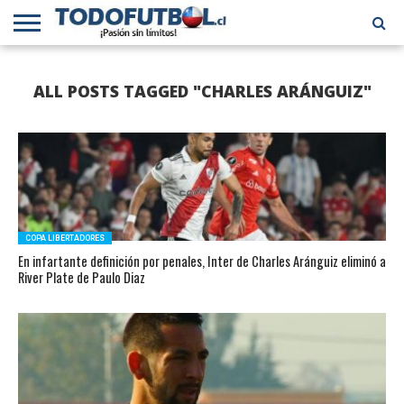
PRIMERA
DIVISIÓN
PRIMERA
SELECCIÓN
CHILENOS
FÚTBOL
ALL POSTS TAGGED "CHARLES ARÁNGUIZ"
B
CHILENA
EN EL
INTERNACIONAL
MUNDO
COPA LIBERTADORES
En infartante definición por penales, Inter de Charles Aránguiz eliminó a
River Plate de Paulo Diaz