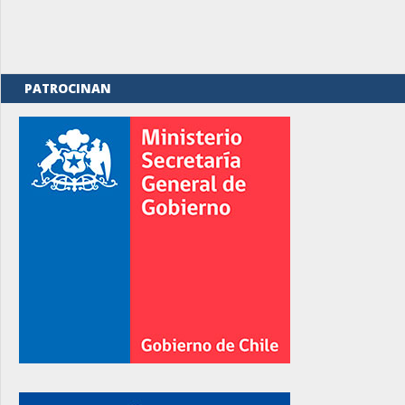
PATROCINAN
rno
rno