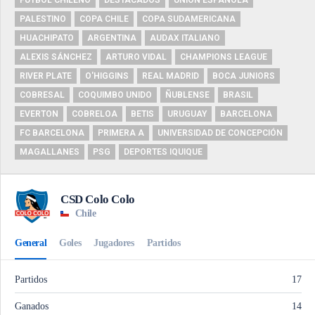
FUTBOL CHILENO
DESTACADOS
UNIÓN ESPAÑOLA
PALESTINO
COPA CHILE
COPA SUDAMERICANA
HUACHIPATO
ARGENTINA
AUDAX ITALIANO
ALEXIS SÁNCHEZ
ARTURO VIDAL
CHAMPIONS LEAGUE
RIVER PLATE
O'HIGGINS
REAL MADRID
BOCA JUNIORS
COBRESAL
COQUIMBO UNIDO
ÑUBLENSE
BRASIL
EVERTON
COBRELOA
BETIS
URUGUAY
BARCELONA
FC BARCELONA
PRIMERA A
UNIVERSIDAD DE CONCEPCIÓN
MAGALLANES
PSG
DEPORTES IQUIQUE