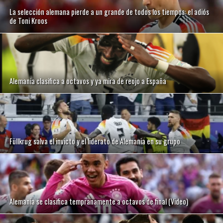
La selección alemana pierde a un grande de todos los tiempos: el adiós
de Toni Kroos
Alemania clasifica a octavos y ya mira de reojo a España
Füllkrug salva el invicto y el liderato de Alemania en su grupo
Alemania se clasifica tempranamente a octavos de final (Video)