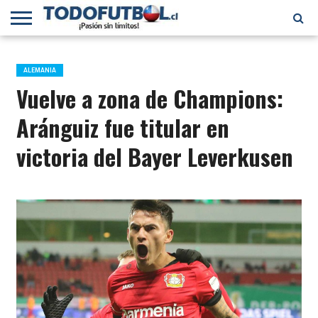
PRIMERA
DIVISIÓN
PRIMERA
SELECCIÓN
CHILENOS
FÚTBOL
B
CHILENA
EN EL
INTERNACIONAL
ALEMANIA
MUNDO
Vuelve a zona de Champions:
Aránguiz fue titular en
victoria del Bayer Leverkusen