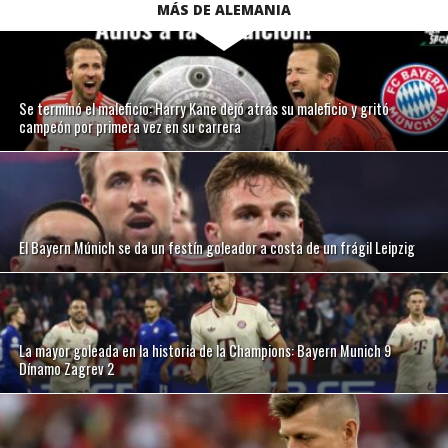
MÁS DE ALEMANIA
Se terminó el maleficio: Harry Kane dejó atrás su maleficio y gritó
campeón por primera vez en su carrera
El Bayern Múnich se da un festín goleador a costa de un frágil Leipzig
La mayor goleada en la historia de la Champions: Bayern Munich 9
Dínamo Zagrev 2