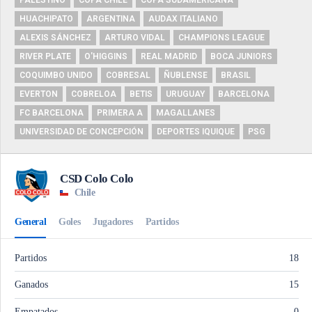
PALESTINO
COPA CHILE
COPA SUDAMERICANA
HUACHIPATO
ARGENTINA
AUDAX ITALIANO
ALEXIS SÁNCHEZ
ARTURO VIDAL
CHAMPIONS LEAGUE
RIVER PLATE
O'HIGGINS
REAL MADRID
BOCA JUNIORS
COQUIMBO UNIDO
COBRESAL
ÑUBLENSE
BRASIL
EVERTON
COBRELOA
BETIS
URUGUAY
BARCELONA
FC BARCELONA
PRIMERA A
MAGALLANES
UNIVERSIDAD DE CONCEPCIÓN
DEPORTES IQUIQUE
PSG