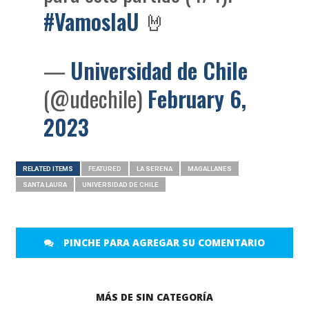
#VamoslaU
🤘
—
Universidad de Chile
(@udechile)
February 6,
2023
RELATED ITEMS
FEATURED
LA SERENA
MAGALLANES
SANTA LAURA
UNIVERSIDAD DE CHILE
PINCHE PARA AGREGAR SU COMENTARIO
MÁS DE SIN CATEGORÍA