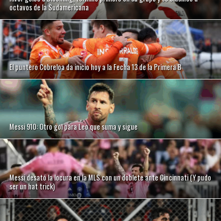
octavos de la Sudamericana
El puntero Cobreloa da inicio hoy a la Fecha 13 de la Primera B
Messi 910: Otro gol para Leo que suma y sigue
Messi desató la locura en la MLS con un doblete ante Cincinnati (Y pudo
ser un hat trick)