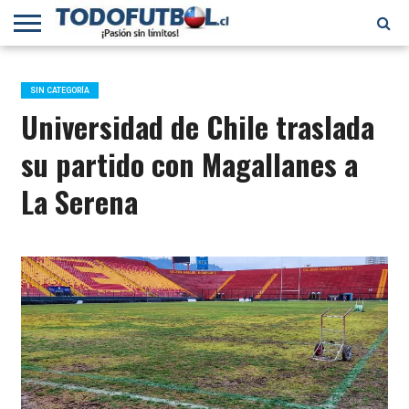
PRIMERA
DIVISIÓN
PRIMERA
SELECCIÓN
CHILENOS
FÚTBOL
B
CHILENA
EN EL
INTERNACIONAL
SIN CATEGORÍA
MUNDO
Universidad de Chile traslada
su partido con Magallanes a
La Serena