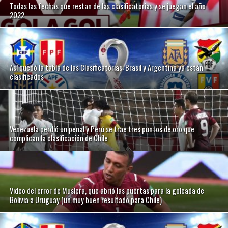
Todas las fechas que restan de las clasificatorias y se juegan el año
2022
Así quedó la tabla de las Clasificatorias: Brasil y Argentina ya están
clasificados
Venezuela perdió un penal y Perú se trae tres puntos de oro que
complican la clasificación de Chile
Video del error de Muslera, que abrió las puertas para la goleada de
Bolivia a Uruguay (un muy buen resultado para Chile)