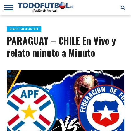
PRIMERA
DIVISIÓN
PRIMERA
SELECCIÓN
CHILENOS
FÚTBOL
B
CHILENA
EN EL
INTERNACIONAL
CLASIFICATORIAS 2021
MUNDO
PARAGUAY – CHILE En Vivo y
relato minuto a Minuto