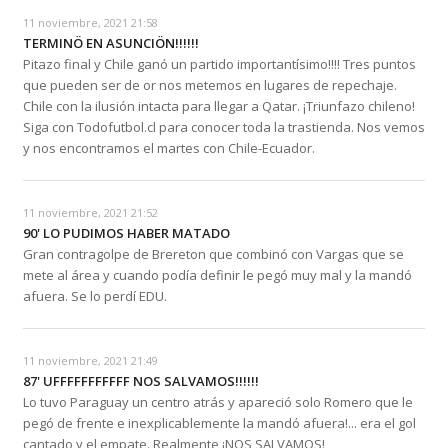
11 noviembre, 2021 21:58
TERMINÖ EN ASUNCIÖN!!!!!!
Pitazo final y Chile ganó un partido importantísimo!!!! Tres puntos
que pueden ser de or nos metemos en lugares de repechaje.
Chile con la ilusión intacta para llegar a Qatar. ¡Triunfazo chileno!
Siga con Todofutbol.cl para conocer toda la trastienda. Nos vemos
y nos encontramos el martes con Chile-Ecuador.
11 noviembre, 2021 21:52
90' LO PUDIMOS HABER MATADO
Gran contragolpe de Brereton que combinó con Vargas que se
mete al área y cuando podía definir le pegó muy mal y la mandó
afuera. Se lo perdí EDU.
11 noviembre, 2021 21:49
87' UFFFFFFFFFFF NOS SALVAMOS!!!!!!
Lo tuvo Paraguay un centro atrás y apareció solo Romero que le
pegó de frente e inexplicablemente la mandó afuera!... era el gol
cantado y el empate. Realmente ¡NOS SALVAMOS!