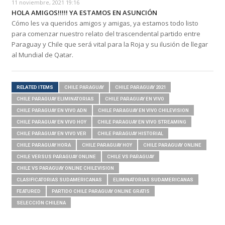
11 noviembre, 2021 19:16
HOLA AMIGOS!!!!! YA ESTAMOS EN ASUNCIÓN
Cómo les va queridos amigos y amigas, ya estamos todo listo
para comenzar nuestro relato del trascendental partido entre
Paraguay y Chile que será vital para la Roja y su ilusión de llegar
al Mundial de Qatar.
RELATED ITEMS
CHILE PARAGUAY
CHILE PARAGUAY 2021
CHILE PARAGUAY ELIMINATORIAS
CHILE PARAGUAY EN VIVO
CHILE PARAGUAY EN VIVO ADN
CHILE PARAGUAY EN VIVO CHILEVISION
CHILE PARAGUAY EN VIVO HOY
CHILE PARAGUAY EN VIVO STREAMING
CHILE PARAGUAY EN VIVO VER
CHILE PARAGUAY HISTORIAL
CHILE PARAGUAY HORA
CHILE PARAGUAY HOY
CHILE PARAGUAY ONLINE
CHILE VERSUS PARAGUAY ONLINE
CHILE VS PARAGUAY
CHILE VS PARAGUAY ONLINE CHILEVISION
CLASIFICATORIAS SUDAMERICANAS
ELIMINATORIAS SUDAMERICANAS
FEATURED
PARTIDO CHILE PARAGUAY ONLINE GRATIS
SELECCIÓN CHILENA