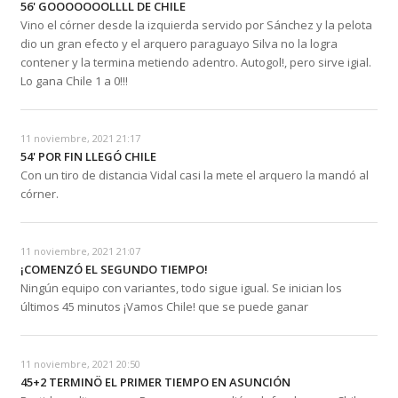
56' GOOOOOOOLLLL DE CHILE
Vino el córner desde la izquierda servido por Sánchez y la pelota
dio un gran efecto y el arquero paraguayo Silva no la logra
contener y la termina metiendo adentro. Autogol!, pero sirve igial.
Lo gana Chile 1 a 0!!!
11 noviembre, 2021 21:17
54' POR FIN LLEGÓ CHILE
Con un tiro de distancia Vidal casi la mete el arquero la mandó al
córner.
11 noviembre, 2021 21:07
¡COMENZÓ EL SEGUNDO TIEMPO!
Ningún equipo con variantes, todo sigue igual. Se inician los
últimos 45 minutos ¡Vamos Chile! que se puede ganar
11 noviembre, 2021 20:50
45+2 TERMINÖ EL PRIMER TIEMPO EN ASUNCIÓN