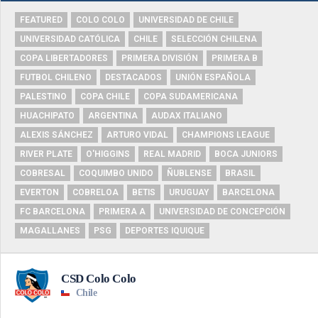
FEATURED
COLO COLO
UNIVERSIDAD DE CHILE
UNIVERSIDAD CATÓLICA
CHILE
SELECCIÓN CHILENA
COPA LIBERTADORES
PRIMERA DIVISIÓN
PRIMERA B
FUTBOL CHILENO
DESTACADOS
UNIÓN ESPAÑOLA
PALESTINO
COPA CHILE
COPA SUDAMERICANA
HUACHIPATO
ARGENTINA
AUDAX ITALIANO
ALEXIS SÁNCHEZ
ARTURO VIDAL
CHAMPIONS LEAGUE
RIVER PLATE
O'HIGGINS
REAL MADRID
BOCA JUNIORS
COBRESAL
COQUIMBO UNIDO
ÑUBLENSE
BRASIL
EVERTON
COBRELOA
BETIS
URUGUAY
BARCELONA
FC BARCELONA
PRIMERA A
UNIVERSIDAD DE CONCEPCIÓN
MAGALLANES
PSG
DEPORTES IQUIQUE