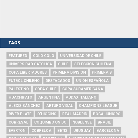
TAGS
FEATURED
COLO COLO
UNIVERSIDAD DE CHILE
UNIVERSIDAD CATÓLICA
CHILE
SELECCIÓN CHILENA
COPA LIBERTADORES
PRIMERA DIVISIÓN
PRIMERA B
FUTBOL CHILENO
DESTACADOS
UNIÓN ESPAÑOLA
PALESTINO
COPA CHILE
COPA SUDAMERICANA
HUACHIPATO
ARGENTINA
AUDAX ITALIANO
ALEXIS SÁNCHEZ
ARTURO VIDAL
CHAMPIONS LEAGUE
RIVER PLATE
O'HIGGINS
REAL MADRID
BOCA JUNIORS
COBRESAL
COQUIMBO UNIDO
ÑUBLENSE
BRASIL
EVERTON
COBRELOA
BETIS
URUGUAY
BARCELONA