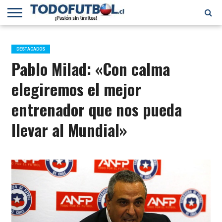
PRIMERA
DIVISIÓN
PRIMERA
SELECCIÓN
CHILENOS
FÚTBOL
B
CHILENA
EN EL
INTERNACIONAL
DESTACADOS
MUNDO
Pablo Milad: «Con calma
elegiremos el mejor
entrenador que nos pueda
llevar al Mundial»