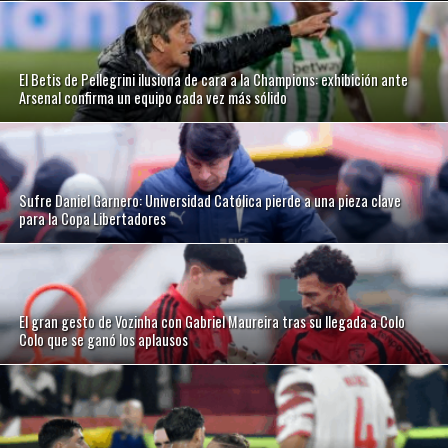
El Betis de Pellegrini ilusiona de cara a la Champions: exhibición ante
Arsenal confirma un equipo cada vez más sólido
Sufre Daniel Garnero: Universidad Católica pierde a una pieza clave
para la Copa Libertadores
El gran gesto de Vozinha con Gabriel Maureira tras su llegada a Colo
Colo que se ganó los aplausos