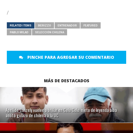
/
RELATED ITEMS
BERIZZO
ENTRENADOR
FEATURED
PABLO MILAD
SELECCIÓN CHILENA
PINCHE PARA AGREGAR SU COMENTARIO
MÁS DE DESTACADOS
Apellido Caszely vuelve a brillar en Colo Colo: nieto de leyenda alba
anotó golazo de chilena a la UC