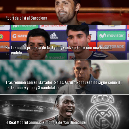
Rodri da el sí al Barcelona
Se fue como promesa de la U y hoy vuelve a Chile con una lección
aprendida
Tras reunión con el ’Matador’ Salas: Arturo Sanhueza no sigue como DT
de Temuco y ya hay 3 candidatos
El Real Madrid anuncia el fichaje de Yan Diomande