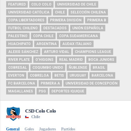
FEATURED
COLO COLO
UNIVERSIDAD DE CHILE
UNIVERSIDAD CATÓLICA
CHILE
SELECCIÓN CHILENA
COPA LIBERTADORES
PRIMERA DIVISIÓN
PRIMERA B
FUTBOL CHILENO
DESTACADOS
UNIÓN ESPAÑOLA
PALESTINO
COPA CHILE
COPA SUDAMERICANA
HUACHIPATO
ARGENTINA
AUDAX ITALIANO
ALEXIS SÁNCHEZ
ARTURO VIDAL
CHAMPIONS LEAGUE
RIVER PLATE
O'HIGGINS
REAL MADRID
BOCA JUNIORS
COBRESAL
COQUIMBO UNIDO
ÑUBLENSE
BRASIL
EVERTON
COBRELOA
BETIS
URUGUAY
BARCELONA
FC BARCELONA
PRIMERA A
UNIVERSIDAD DE CONCEPCIÓN
MAGALLANES
PSG
DEPORTES IQUIQUE