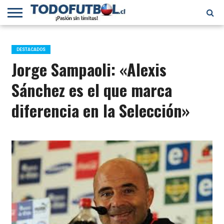
PRIMERA
DIVISIÓN
PRIMERA
SELECCIÓN
CHILENOS
FÚTBOL
B
CHILENA
EN EL
INTERNACIONAL
DESTACADOS
MUNDO
Jorge Sampaoli: «Alexis
Sánchez es el que marca
diferencia en la Selección»