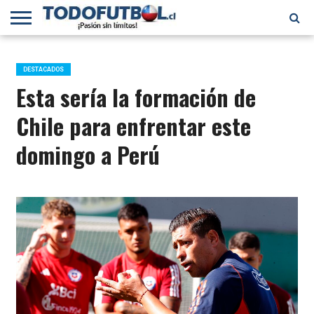
PRIMERA
DIVISIÓN
PRIMERA
SELECCIÓN
CHILENOS
FÚTBOL
B
CHILENA
EN EL
INTERNACIONAL
DESTACADOS
MUNDO
Esta sería la formación de
Chile para enfrentar este
domingo a Perú