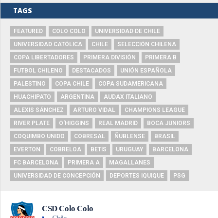
TAGS
FEATURED
COLO COLO
UNIVERSIDAD DE CHILE
UNIVERSIDAD CATÓLICA
CHILE
SELECCIÓN CHILENA
COPA LIBERTADORES
PRIMERA DIVISIÓN
PRIMERA B
FUTBOL CHILENO
DESTACADOS
UNIÓN ESPAÑOLA
PALESTINO
COPA CHILE
COPA SUDAMERICANA
HUACHIPATO
ARGENTINA
AUDAX ITALIANO
ALEXIS SÁNCHEZ
ARTURO VIDAL
CHAMPIONS LEAGUE
RIVER PLATE
O'HIGGINS
REAL MADRID
BOCA JUNIORS
COQUIMBO UNIDO
COBRESAL
ÑUBLENSE
BRASIL
EVERTON
COBRELOA
BETIS
URUGUAY
BARCELONA
FC BARCELONA
PRIMERA A
MAGALLANES
UNIVERSIDAD DE CONCEPCIÓN
DEPORTES IQUIQUE
PSG