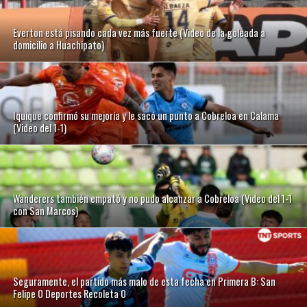
Everton está pisando cada vez más fuerte (Video de la goleada a
domicilio a Huachipato)
Iquique confirmó su mejoría y le sacó un punto a Cobreloa en Calama
(Video del 1-1)
Wanderers también empató y no pudo alcanzar a Cobreloa (Video del 1-1
con San Marcos)
Seguramente, el partido más malo de esta fecha en Primera B: San
Felipe 0 Deportes Recoleta 0