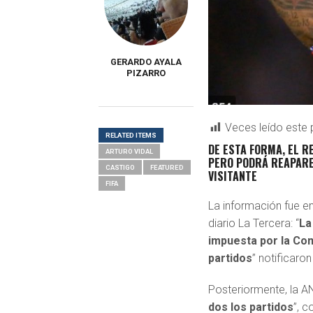
GERARDO AYALA
PIZARRO
Veces leído este 
RELATED ITEMS
DE ESTA FORMA, EL R
ARTURO VIDAL
PERO PODRÁ REAPAREC
CASTIGO
FEATURED
VISITANTE
FIFA
La información fue en
diario La Tercera: “
La
impuesta por la Comi
partidos
” notificaro
Posteriormente, la AN
dos los partidos
”, c