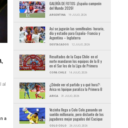
GALERÍA DE FOTOS: ¡España campeón
del Mundo 2026!
ARGENTINA
19 JULIO, 2026
Así se jugarán las semifinales: horario,
día y estadio para España- Francia y
Argentina – Inglaterra
DESTACADOS
12 JULIO, 2026
Resultados de la Copa Chile: en el
A,
norte mandaron los equipos de la B y
en el Sur los de la Liga de Primera
COPA CHILE
14 JULIO, 2026
 al
¿Dónde ver el partido y a qué hora?:
Arica vs Iquique paraliza la Primera B
n
ARICA
31 JULIO, 2026
Vozinha llega a Colo Colo ganando un
sueldo millonario, pero distante de los
n a
jugadores mejor pagados del Cacique
COLO COLO
26 JULIO, 2026