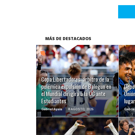
MÁS DE DESTACADOS
LEER MÁS
Copa Libertadores: árbitro de la
polémica expulsión de Balogun en
Depo
el Mundial dirigirá a la UC ante
Unión
Estudiantes
luga
Gabriel Ayala
8 AGOSTO, 2026
Gabrie