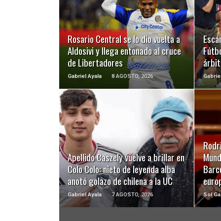
LEER MÁS
Rosario Central se lo dio vuelta a
Escá
Aldosivi y llega entonado al cruce
Fútbo
de Libertadores
árbit
Gabriel Ayala
8 AGOSTO, 2026
Gabrie
LEER MÁS
Rodri
Apellido Caszely vuelve a brillar en
Mundi
Colo Colo: nieto de leyenda alba
Barc
anotó golazo de chilena a la UC
euro
Gabriel Ayala
7 AGOSTO, 2026
Sol Ga