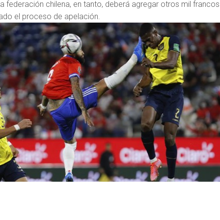
 federación chilena, en tanto, deberá agregar otros mil francos
iado el proceso de apelación.