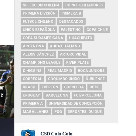
SELECCIÓN CHILENA
COPA LIBERTADORES
PRIMERA DIVISIÓN
PRIMERA B
FUTBOL CHILENO
DESTACADOS
UNIÓN ESPAÑOLA
PALESTINO
COPA CHILE
COPA SUDAMERICANA
HUACHIPATO
ARGENTINA
AUDAX ITALIANO
ALEXIS SÁNCHEZ
ARTURO VIDAL
CHAMPIONS LEAGUE
RIVER PLATE
O'HIGGINS
REAL MADRID
BOCA JUNIORS
COBRESAL
COQUIMBO UNIDO
ÑUBLENSE
en
BRASIL
EVERTON
COBRELOA
BETIS
ue
URUGUAY
BARCELONA
FC BARCELONA
PRIMERA A
UNIVERSIDAD DE CONCEPCIÓN
MAGALLANES
PSG
DEPORTES IQUIQUE