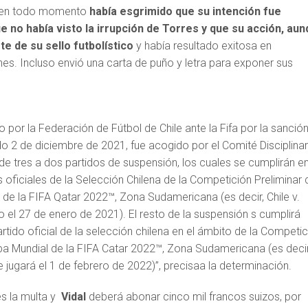
l en todo momento
había esgrimido que su intención fue
ue no había visto la irrupción de Torres y que su acción, au
te de su sello futbolístico
y había resultado exitosa en
es. Incluso envió una carta de puño y letra para exponer sus
to por la Federación de Fútbol de Chile ante la Fifa por la sanció
o 2 de diciembre de 2021, fue acogido por el Comité Disciplinar
de tres a dos partidos de suspensión, los cuales se cumplirán e
 oficiales de la Selección Chilena de la Competición Preliminar 
e la FIFA Qatar 2022™️, Zona Sudamericana (es decir, Chile v.
o el 27 de enero de 2021). El resto de la suspensión s cumplirá
rtido oficial de la selección chilena en el ámbito de la Competi
pa Mundial de la FIFA Catar 2022™️, Zona Sudamericana (es decir
se jugará el 1 de febrero de 2022)”, precisaa la determinación.
es la multa y
Vidal
deberá abonar cinco mil francos suizos, por