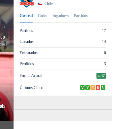
uco
026
a
ola