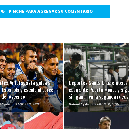
PINCHE PARA AGREGAR SU COMENTARIO
LEER MÁS
LEER MÁS
rtes Antofagasta golea a
Deportes Santa Cruz empata 
 Española y escala al tercer
casa ante Puerto Montt y sig
r del Ascenso
sin ganar en la segunda rueda
l Ayala
8 AGOSTO, 2026
Gabriel Ayala
8 AGOSTO, 2026