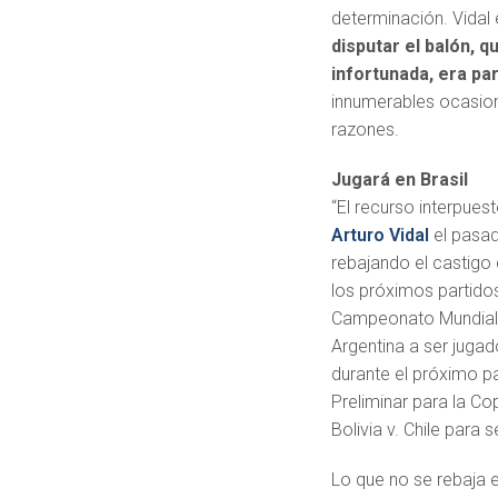
determinación. Vida
disputar el balón, q
infortunada, era par
innumerables ocasion
razones.
Jugará en Brasil
“El recurso interpues
Arturo Vidal
el pasad
rebajando el castigo 
los próximos partidos
Campeonato Mundial d
Argentina a ser jugad
durante el próximo pa
Preliminar para la Co
Bolivia v. Chile para 
Lo que no se rebaja 