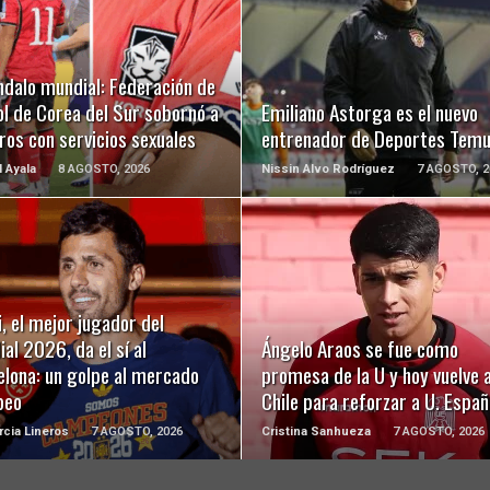
LEER MÁS
LEER MÁS
ndalo mundial: Federación de
l de Corea del Sur sobornó a
Emiliano Astorga es el nuevo
ros con servicios sexuales
entrenador de Deportes Tem
l Ayala
8 AGOSTO, 2026
Nissin Alvo Rodríguez
7 AGOSTO, 2
LEER MÁS
LEER MÁS
, el mejor jugador del
al 2026, da el sí al
Ángelo Araos se fue como
elona: un golpe al mercado
promesa de la U y hoy vuelve 
peo
Chile para reforzar a U. Españ
rcia Lineros
7 AGOSTO, 2026
Cristina Sanhueza
7 AGOSTO, 2026