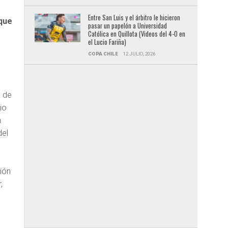
Entre San Luis y el árbitro le hicieron
nque
pasar un papelón a Universidad
Católica en Quillota (Videos del 4-0 en
el Lucio Fariña)
COPA CHILE
12 JULIO, 2026
n de
io
n
del
ción
,