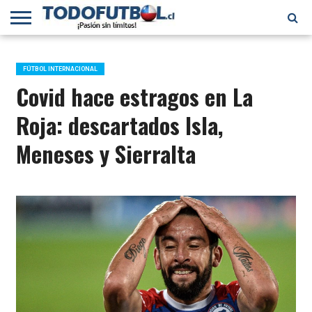
PRIMERA
DIVISIÓN
PRIMERA
SELECCIÓN
CHILENOS
FÚTBOL
B
CHILENA
EN EL
INTERNACIONAL
FÚTBOL INTERNACIONAL
MUNDO
Covid hace estragos en La
Roja: descartados Isla,
Meneses y Sierralta