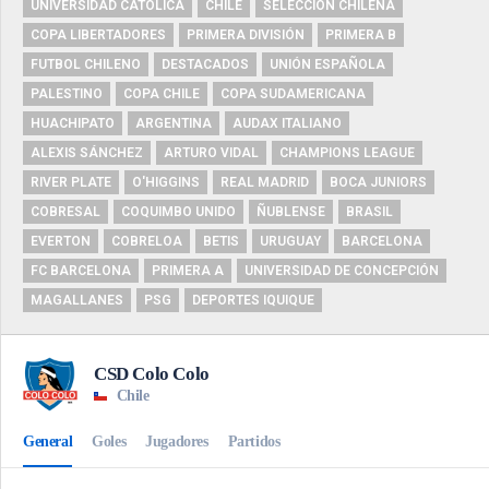
UNIVERSIDAD CATÓLICA
CHILE
SELECCIÓN CHILENA
COPA LIBERTADORES
PRIMERA DIVISIÓN
PRIMERA B
FUTBOL CHILENO
DESTACADOS
UNIÓN ESPAÑOLA
PALESTINO
COPA CHILE
COPA SUDAMERICANA
HUACHIPATO
ARGENTINA
AUDAX ITALIANO
ALEXIS SÁNCHEZ
ARTURO VIDAL
CHAMPIONS LEAGUE
RIVER PLATE
O'HIGGINS
REAL MADRID
BOCA JUNIORS
COBRESAL
COQUIMBO UNIDO
ÑUBLENSE
BRASIL
EVERTON
COBRELOA
BETIS
URUGUAY
BARCELONA
FC BARCELONA
PRIMERA A
UNIVERSIDAD DE CONCEPCIÓN
MAGALLANES
PSG
DEPORTES IQUIQUE