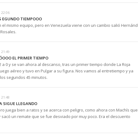
 22:06
S EGUNDO TIEMPOOO
on el mismo equipo, pero en Venezuela viene con un cambio salió Hernánd
 Rosales.
 21:49
BÓOOO EL PRIMER TIEMPO
2 a 0 y se van ahora al descanso, tras un primer tiempo donde La Roja
uego aéreo y tuvo en Pulgar a su figura. Nos vamos al entretiempo y ya
los segundos 45 minutos.
 21:48
LA SIGUE LLEGANDO
ero juega bien a ratos y se acerca con peligro, como ahora con Machís que
 y sacó un remate que se fue desviado por muy poco. Era el descuento