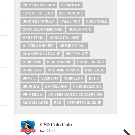
PRIMERA DIVISIÓN
PRIMERA B
FUTBOL CHILENO
DESTACADOS
,
UNIÓN ESPAÑOLA
PALESTINO
COPA CHILE
COPA SUDAMERICANA
HUACHIPATO
ARGENTINA
AUDAX ITALIANO
ALEXIS SÁNCHEZ
ARTURO VIDAL
CHAMPIONS LEAGUE
RIVER PLATE
O'HIGGINS
REAL MADRID
BOCA JUNIORS
COBRESAL
COQUIMBO UNIDO
ÑUBLENSE
BRASIL
EVERTON
COBRELOA
BETIS
URUGUAY
BARCELONA
FC BARCELONA
o
PRIMERA A
UNIVERSIDAD DE CONCEPCIÓN
MAGALLANES
PSG
DEPORTES IQUIQUE