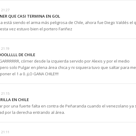
 21:27
RNER QUE CASI TERMINA EN GOL
a está siendo el arma más peligrosa de Chile, ahora fue Diego Valdés el 
esta vez estuvo bien el portero Fariñez
 21:19
OOLLLLL DE CHILE
ARRRRRR, córner desde la izquierda servido por Alexis y por el medio
pero solo Pulgar en plena área chica y ni siquiera tuvo que saltar para me
poner el 1 a 0. ¡LO GANA CHILE!!!!
 21:15
RILLA EN CHILE
gar por una fuerte falta en contra de Peñaranda cuando el venezolano ya 
ad por la derecha entrando al área.
 21:11