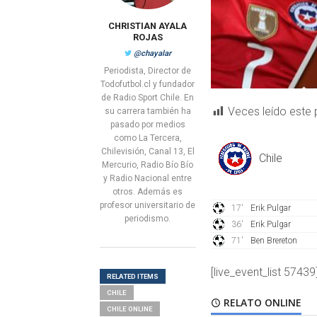
CHRISTIAN AYALA
ROJAS
@chayalar
Periodista, Director de
Todofutbol.cl y fundador
de Radio Sport Chile. En
Veces leído este 
su carrera también ha
pasado por medios
como La Tercera,
Chilevisión, Canal 13, El
Chile
Mercurio, Radio Bío Bío
y Radio Nacional entre
otros. Además es
profesor universitario de
17'
Erik Pulgar
periodismo.
36'
Erik Pulgar
71'
Ben Brereton
[live_event_list 57439
RELATED ITEMS
CHILE
RELATO ONLINE
CHILE ONLINE