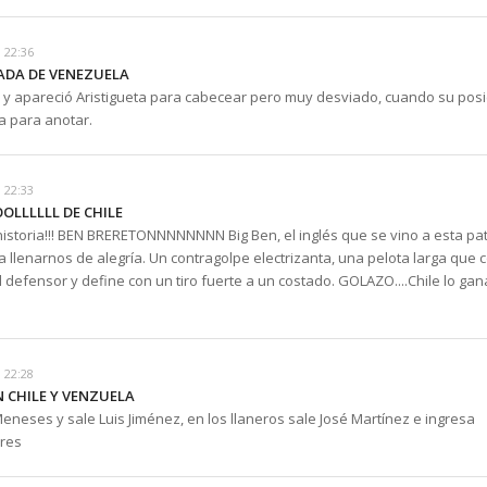
 22:36
GADA DE VENEZUELA
a y apareció Aristigueta para cabecear pero muy desviado, cuando su posi
 para anotar.
 22:33
OLLLLLL DE CHILE
istoria!!! BEN BRERETONNNNNNNN Big Ben, el inglés que se vino a esta pat
a llenarnos de alegría. Un contragolpe electrizanta, una pelota larga que 
l defensor y define con un tiro fuerte a un costado. GOLAZO....Chile lo gan
 22:28
N CHILE Y VENZUELA
eneses y sale Luis Jiménez, en los llaneros sale José Martínez e ingresa
eres