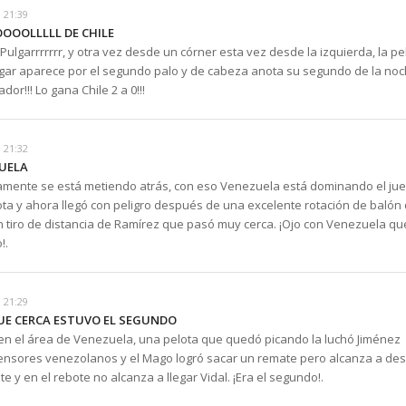
 21:39
OOOLLLLL DE CHILE
Pulgarrrrrrr, y otra vez desde un córner esta vez desde la izquierda, la pe
ulgar aparece por el segundo palo y de cabeza anota su segundo de la no
ador!!! Lo gana Chile 2 a 0!!!
 21:32
UELA
samente se está metiendo atrás, con eso Venezuela está dominando el jue
ota y ahora llegó con peligro después de una excelente rotación de balón
n tiro de distancia de Ramírez que pasó muy cerca. ¡Ojo con Venezuela qu
!.
 21:29
QUE CERCA ESTUVO EL SEGUNDO
en el área de Venezuela, una pelota que quedó picando la luchó Jiménez
ensores venezolanos y el Mago logró sacar un remate pero alcanza a des
te y en el rebote no alcanza a llegar Vidal. ¡Era el segundo!.