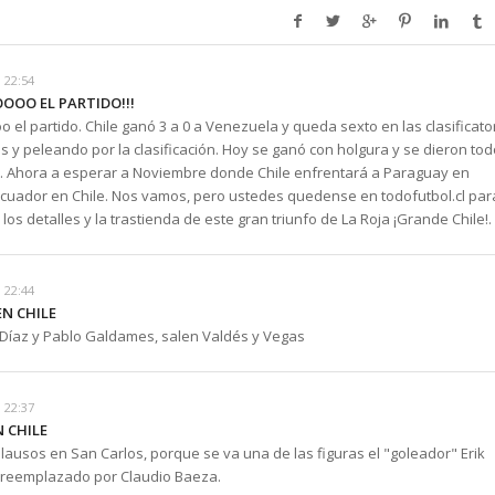
 22:54
OO EL PARTIDO!!!
el partido. Chile ganó 3 a 0 a Venezuela y queda sexto en las clasificator
 y peleando por la clasificación. Hoy se ganó con holgura y se dieron to
s. Ahora a esperar a Noviembre donde Chile enfrentará a Paraguay en
Ecuador en Chile. Nos vamos, pero ustedes quedense en todofutbol.cl par
los detalles y la trastienda de este gran triunfo de La Roja ¡Grande Chile!.
 22:44
EN CHILE
 Díaz y Pablo Galdames, salen Valdés y Vegas
 22:37
N CHILE
ausos en San Carlos, porque se va una de las figuras el "goleador" Erik
 reemplazado por Claudio Baeza.