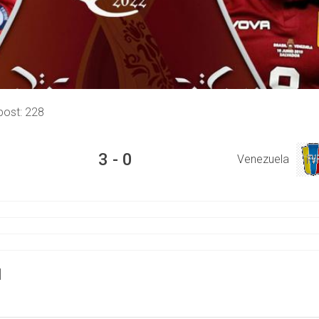
post:
228
3
-
0
Venezuela
]