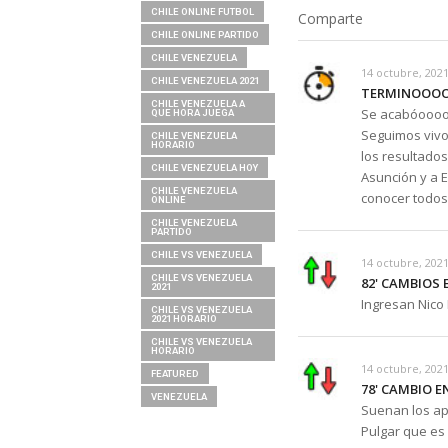
CHILE ONLINE FUTBOL
Comparte
CHILE ONLINE PARTIDO
CHILE VENEZUELA
14 octubre, 2021
CHILE VENEZUELA 2021
TERMINOOOOO
CHILE VENEZUELA A
Se acabóooooo 
QUE HORA JUEGA
Seguimos vivos
CHILE VENEZUELA
HORARIO
los resultado
CHILE VENEZUELA HOY
Asunción y a 
CHILE VENEZUELA
conocer todos 
ONLINE
CHILE VENEZUELA
PARTIDO
CHILE VS VENEZUELA
14 octubre, 2021
CHILE VS VENEZUELA
82' CAMBIOS 
2021
Ingresan Nico
CHILE VS VENEZUELA
2021 HORARIO
CHILE VS VENEZUELA
HORARIO
14 octubre, 2021
FEATURED
78' CAMBIO E
VENEZUELA
Suenan los apl
Pulgar que es