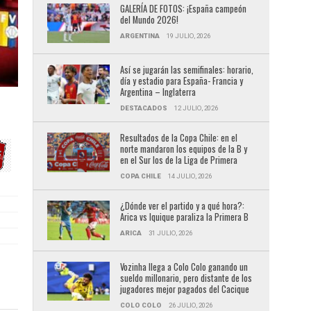
GALERÍA DE FOTOS: ¡España campeón
del Mundo 2026!
ARGENTINA
19 JULIO, 2026
Así se jugarán las semifinales: horario,
día y estadio para España- Francia y
Argentina – Inglaterra
DESTACADOS
12 JULIO, 2026
Resultados de la Copa Chile: en el
norte mandaron los equipos de la B y
en el Sur los de la Liga de Primera
COPA CHILE
14 JULIO, 2026
¿Dónde ver el partido y a qué hora?:
Arica vs Iquique paraliza la Primera B
ARICA
31 JULIO, 2026
Vozinha llega a Colo Colo ganando un
sueldo millonario, pero distante de los
jugadores mejor pagados del Cacique
COLO COLO
26 JULIO, 2026