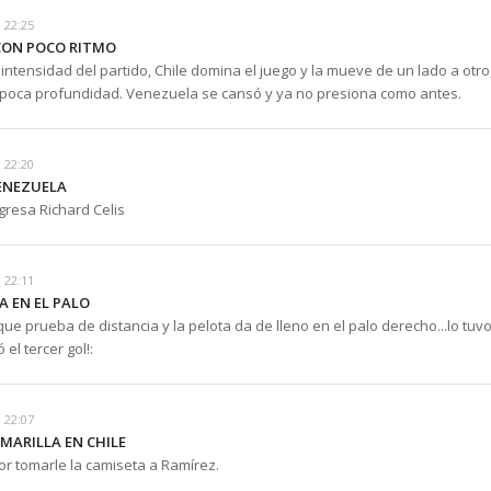
 22:25
 CON POCO RITMO
intensidad del partido, Chile domina el juego y la mueve de un lado a otro
poca profundidad. Venezuela se cansó y ya no presiona como antes.
 22:20
ENEZUELA
ngresa Richard Celis
 22:11
A EN EL PALO
ue prueba de distancia y la pelota da de lleno en el palo derecho...lo tuv
ó el tercer gol!:
 22:07
AMARILLA EN CHILE
or tomarle la camiseta a Ramírez.