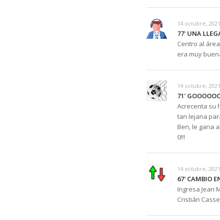
14 octubre, 2021
77' UNA LLE
Centro al áre
era muy buena
14 octubre, 2021
71' GOOOOOO
Acrecenta su h
tan lejana par
Ben, le gana a
0!!!
14 octubre, 2021
67' CAMBIO E
Ingresa Jean M
Cristián Cass