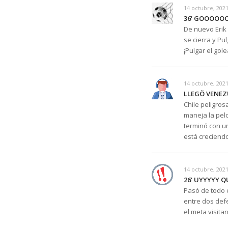
14 octubre, 2021
36' GOOOOOO
De nuevo Erik 
se cierra y P
¡Pulgar el gole
14 octubre, 2021
LLEGÖ VENEZ
Chile peligro
maneja la pel
terminó con u
está creciendo
14 octubre, 2021
26' UYYYYY 
Pasó de todo 
entre dos def
el meta visitan