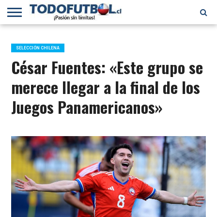
PRIMERA
DIVISIÓN
PRIMERA
SELECCIÓN
CHILENOS
FÚTBOL
B
CHILENA
EN EL
INTERNACIONAL
SELECCIÓN CHILENA
MUNDO
César Fuentes: «Este grupo se
merece llegar a la final de los
Juegos Panamericanos»