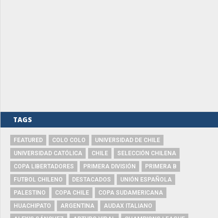
TAGS
FEATURED
COLO COLO
UNIVERSIDAD DE CHILE
UNIVERSIDAD CATÓLICA
CHILE
SELECCIÓN CHILENA
COPA LIBERTADORES
PRIMERA DIVISIÓN
PRIMERA B
FUTBOL CHILENO
DESTACADOS
UNIÓN ESPAÑOLA
PALESTINO
COPA CHILE
COPA SUDAMERICANA
HUACHIPATO
ARGENTINA
AUDAX ITALIANO