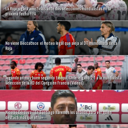
La Roja jugará amistosos ante dos selecciones mundialistas en la
próxima fecha FIFA
No viene Beccacece: el motivo legal que aleja al DT mundialista de La
Roja
Jugando un muy buen segundo tiempo, Chile le ganó 2-1 a la mundialista
selección de la RD del Congo en Francia (Videos)
Nicolás Córdova: “En Santiago haremos los análisis para ver quién
destacó más que otro»