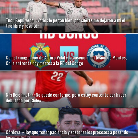
Tucu Sepúlveda: «Varios le pegan bien, por suerte me dejaron a mi el
tiro libre y resultó»
Con el «ninguneo» de Arturo Vidal y la ausencia por lesión de Montes,
Chile enfrenta hoy martes a la RD del Congo
Nils Reichmuth: «No quedé conforme, pero estoy contento por haber
debutado por Chile»
Córdova: «Hay que tener paciencia y sostener los procesos a pesar de
los resultados»