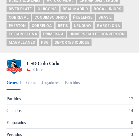
ALEXIS SÁNCHEZ
ARTURO VIDAL
CHAMPIONS LEAGUE
RIVER PLATE
O'HIGGINS
REAL MADRID
BOCA JUNIORS
COBRESAL
COQUIMBO UNIDO
ÑUBLENSE
BRASIL
EVERTON
COBRELOA
BETIS
URUGUAY
BARCELONA
FC BARCELONA
PRIMERA A
UNIVERSIDAD DE CONCEPCIÓN
MAGALLANES
PSG
DEPORTES IQUIQUE