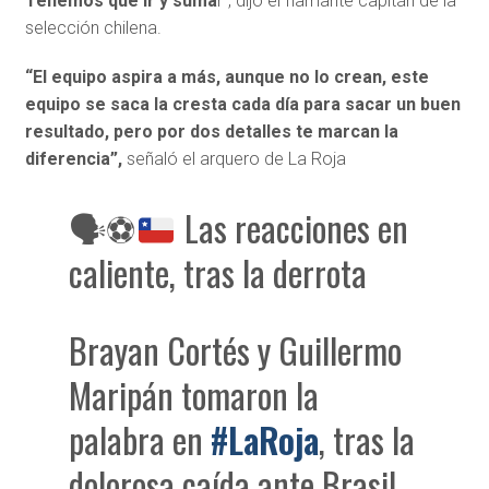
Tenemos que ir y suma
r”, dijo el flamante capitán de la
selección chilena.
“El equipo aspira a más, aunque no lo crean, este
equipo se saca la cresta cada día para sacar un buen
resultado, pero por dos detalles te marcan la
diferencia”,
señaló el arquero de La Roja
🗣
⚽
Las reacciones en
caliente, tras la derrota
Brayan Cortés y Guillermo
Maripán tomaron la
palabra en
#LaRoja
, tras la
dolorosa caída ante Brasil