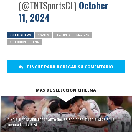
(@TNTSportsCL)
October
11, 2024
RELATED ITEMS
CORTÉS
FEATURED
MARIPAN
SELECCIÓN CHILENA
PINCHE PARA AGREGAR SU COMENTARIO
MÁS DE SELECCIÓN CHILENA
La Roja jugará amistosos ante dos selecciones mundialistas en la
próxima fecha FIFA