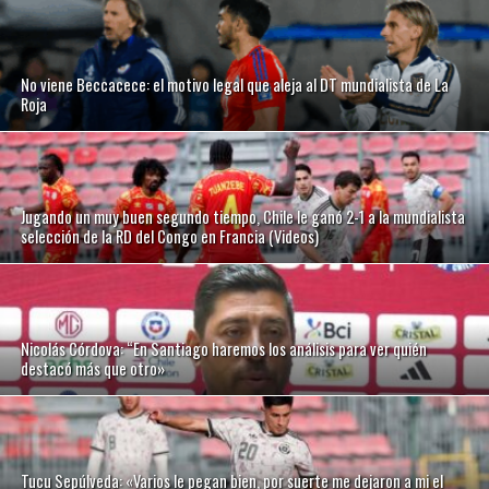
No viene Beccacece: el motivo legal que aleja al DT mundialista de La
Roja
Jugando un muy buen segundo tiempo, Chile le ganó 2-1 a la mundialista
selección de la RD del Congo en Francia (Videos)
Nicolás Córdova: “En Santiago haremos los análisis para ver quién
destacó más que otro»
Tucu Sepúlveda: «Varios le pegan bien, por suerte me dejaron a mi el