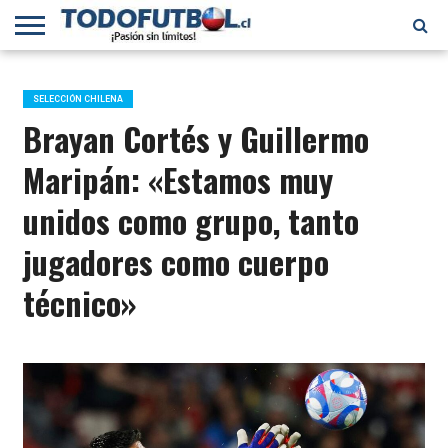
PRIMERA
DIVISIÓN
PRIMERA
SELECCIÓN
CHILENOS
FÚTBOL
B
CHILENA
EN EL
INTERNACIONAL
SELECCIÓN CHILENA
MUNDO
Brayan Cortés y Guillermo
Maripán: «Estamos muy
unidos como grupo, tanto
jugadores como cuerpo
técnico»