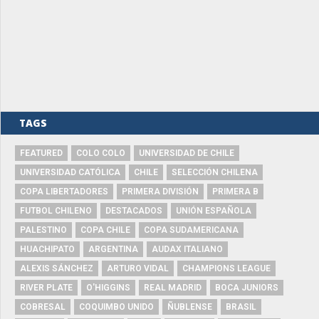
TAGS
FEATURED
COLO COLO
UNIVERSIDAD DE CHILE
UNIVERSIDAD CATÓLICA
CHILE
SELECCIÓN CHILENA
COPA LIBERTADORES
PRIMERA DIVISIÓN
PRIMERA B
FUTBOL CHILENO
DESTACADOS
UNIÓN ESPAÑOLA
PALESTINO
COPA CHILE
COPA SUDAMERICANA
HUACHIPATO
ARGENTINA
AUDAX ITALIANO
ALEXIS SÁNCHEZ
ARTURO VIDAL
CHAMPIONS LEAGUE
RIVER PLATE
O'HIGGINS
REAL MADRID
BOCA JUNIORS
COBRESAL
COQUIMBO UNIDO
ÑUBLENSE
BRASIL