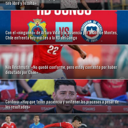
tiro libre y resultó»
Con el «ninguneo» de Arturo Vidal y la ausencia por lesión de Montes,
Chile enfrenta hoy martes a la RD del Congo
Nils Reichmuth: «No quedé conforme, pero estoy contento por haber
debutado por Chile»
Córdova: «Hay que tener paciencia y sostener los procesos a pesar de
los resultados»