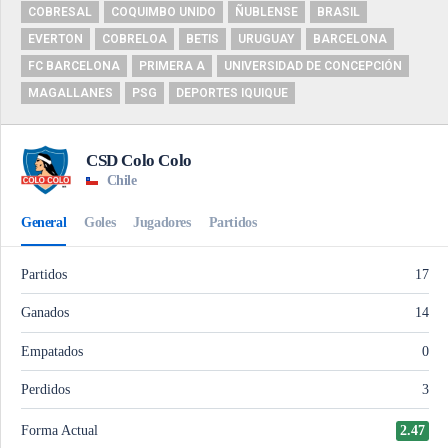
COBRESAL
COQUIMBO UNIDO
ÑUBLENSE
BRASIL
EVERTON
COBRELOA
BETIS
URUGUAY
BARCELONA
FC BARCELONA
PRIMERA A
UNIVERSIDAD DE CONCEPCIÓN
MAGALLANES
PSG
DEPORTES IQUIQUE