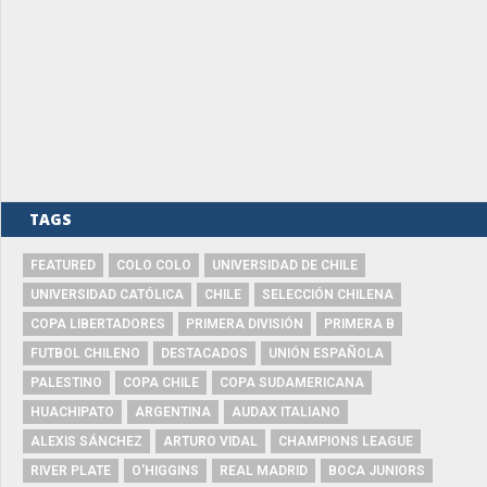
TAGS
FEATURED
COLO COLO
UNIVERSIDAD DE CHILE
UNIVERSIDAD CATÓLICA
CHILE
SELECCIÓN CHILENA
COPA LIBERTADORES
PRIMERA DIVISIÓN
PRIMERA B
FUTBOL CHILENO
DESTACADOS
UNIÓN ESPAÑOLA
PALESTINO
COPA CHILE
COPA SUDAMERICANA
HUACHIPATO
ARGENTINA
AUDAX ITALIANO
ALEXIS SÁNCHEZ
ARTURO VIDAL
CHAMPIONS LEAGUE
RIVER PLATE
O'HIGGINS
REAL MADRID
BOCA JUNIORS