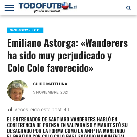
PRIMERA
DIVISIÓN
PRIMERA
SELECCIÓN
CHILENOS
FÚTBOL
B
CHILENA
EN EL
INTERNACIONAL
SANTIAGO WANDERERS
MUNDO
Emiliano Astorga: «Wanderers
ha sido muy perjudicado y
Colo Colo favorecido»
GUIDO MATELUNA
5 NOVIEMBRE, 2021
Veces leído este post:
40
EL ENTRENADOR DE SANTIAGO WANDERERS HABLÓ EN
CONFERENCIA DE PRENSA EN VALPARAÍSO Y MANIFESTÓ SU
DESAGRADO POR LA FORMA COMO LA ANFP HA MANEJADO
EL PARTIDO CON COLO COLO EN EL ESTADIO MONUMENTAL