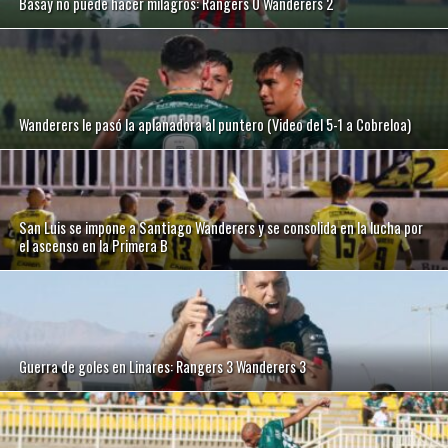
Basay no puede hacer milagros: Rangers 0 Wanderers 2
Wanderers le pasó la aplanadora al puntero (Video del 5-1 a Cobreloa)
San Luis se impone a Santiago Wanderers y se consolida en la lucha por
el ascenso en la Primera B
Guerra de goles en Linares: Rangers 3 Wanderers 3