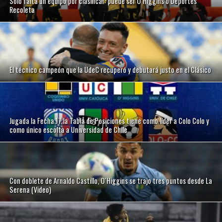
Sólo falta un equipo por clasificar: puede ser O´Higgins o Deportes
Recoleta
El técnico campeón que la UdeC recuperó y debutará justo en el Clásico
Jugada la Fecha 17 la Tabla de Posiciones tiene como líder a Colo Colo y
como único escolta a Universidad de Chile
Con doblete de Arnaldo Castillo, O´Higgins se trajo tres puntos desde La
Serena (Video)