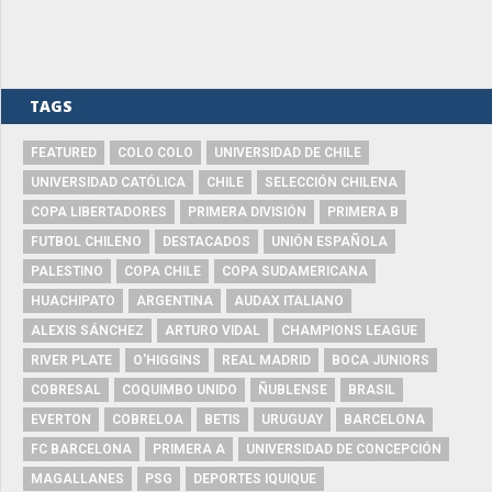
TAGS
FEATURED
COLO COLO
UNIVERSIDAD DE CHILE
UNIVERSIDAD CATÓLICA
CHILE
SELECCIÓN CHILENA
COPA LIBERTADORES
PRIMERA DIVISIÓN
PRIMERA B
FUTBOL CHILENO
DESTACADOS
UNIÓN ESPAÑOLA
PALESTINO
COPA CHILE
COPA SUDAMERICANA
HUACHIPATO
ARGENTINA
AUDAX ITALIANO
ALEXIS SÁNCHEZ
ARTURO VIDAL
CHAMPIONS LEAGUE
RIVER PLATE
O'HIGGINS
REAL MADRID
BOCA JUNIORS
COBRESAL
COQUIMBO UNIDO
ÑUBLENSE
BRASIL
EVERTON
COBRELOA
BETIS
URUGUAY
BARCELONA
FC BARCELONA
PRIMERA A
UNIVERSIDAD DE CONCEPCIÓN
MAGALLANES
PSG
DEPORTES IQUIQUE