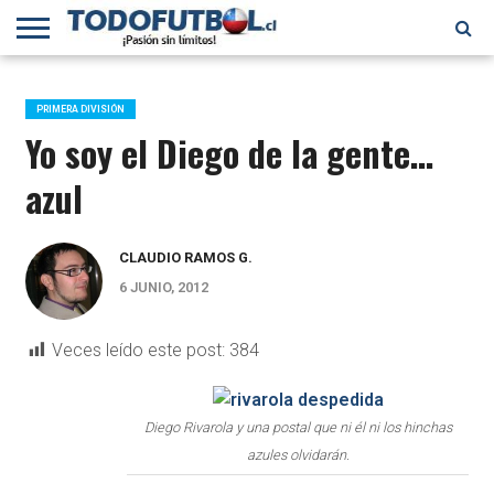
PRIMERA
DIVISIÓN
PRIMERA
SELECCIÓN
CHILENOS
FÚTBOL
B
CHILENA
EN EL
INTERNACIONAL
PRIMERA DIVISIÓN
MUNDO
Yo soy el Diego de la gente…
azul
CLAUDIO RAMOS G.
6 JUNIO, 2012
Veces leído este post:
384
Diego Rivarola y una postal que ni él ni los hinchas
azules olvidarán.