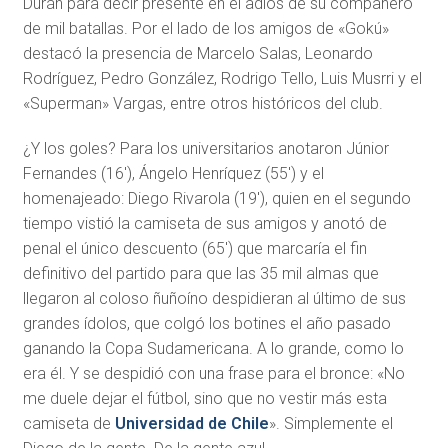
Durán para decir presente en el adiós de su compañero
de mil batallas. Por el lado de los amigos de «Gokú»
destacó la presencia de Marcelo Salas, Leonardo
Rodríguez, Pedro González, Rodrigo Tello, Luis Musrri y el
«Superman» Vargas, entre otros históricos del club.
¿Y los goles? Para los universitarios anotaron Júnior
Fernandes (16′), Ángelo Henríquez (55′) y el
homenajeado: Diego Rivarola (19′), quien en el segundo
tiempo vistió la camiseta de sus amigos y anotó de
penal el único descuento (65′) que marcaría el fin
definitivo del partido para que las 35 mil almas que
llegaron al coloso ñuñoíno despidieran al último de sus
grandes ídolos, que colgó los botines el año pasado
ganando la Copa Sudamericana. A lo grande, como lo
era él. Y se despidió con una frase para el bronce: «No
me duele dejar el fútbol, sino que no vestir más esta
camiseta de
Universidad de Chile
». Simplemente el