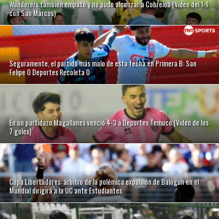
Wanderers también empató y no pudo alcanzar a Cobreloa (Video del 1-1
con San Marcos)
Seguramente, el partido más malo de esta fecha en Primera B: San
Felipe 0 Deportes Recoleta 0
En un partidazo Magallanes venció 4-3 a Deportes Temuco (Video de los
7 goles)
Copa Libertadores: árbitro de la polémica expulsión de Balogun en el
Mundial dirigirá a la UC ante Estudiantes