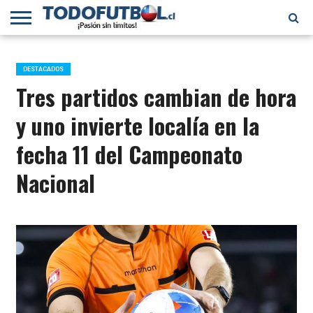
PRIMERA
DIVISIÓN
PRIMERA
SELECCIÓN
CHILENOS
FÚTBOL
B
CHILENA
EN EL
INTERNACIONAL
DESTACADOS
MUNDO
Tres partidos cambian de hora
y uno invierte localía en la
fecha 11 del Campeonato
Nacional