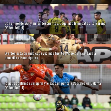
Con un gol de VAR y en los descuentos, Coquimbo le empató a La Serena
(Video del 1-1)
Everton está pisando cada vez más fuerte (Video de la goleada a
domicilio a Huachipato)
Iquique confirmó su mejoría y le sacó un punto a Cobreloa en Calama
(Video del 1-1)