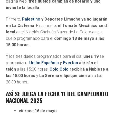
página web,
tres duelos cambian de horario y uno
invierte la localía
.
Primero,
Palestino
y Deportes Limache ya no jugarán
en La Cisterna
. Finalmente,
el Tomate Mecánico será
local
en el Nicolás Chahuán Nazar de La Calera en su
duelo programado para el
domingo 18 de mayo a las
15:00 horas
.
Y los tres duelos programados para el día
lunes 19
se
reorganizan.
Unión Española
y
Everton
abrirán el
telón
a las 15:00 horas,
Colo Colo
recibirá a Ñublese a
las 18:00 horas
y
La Serena e Iquique cierran
a las
20:30 horas.
ASÍ SE JUEGA LA FECHA 11 DEL CAMPEONATO
NACIONAL 2025
viernes 16 de mayo