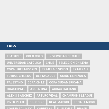
TAGS
FEATURED
COLO COLO
UNIVERSIDAD DE CHILE
UNIVERSIDAD CATÓLICA
CHILE
SELECCIÓN CHILENA
COPA LIBERTADORES
PRIMERA DIVISIÓN
PRIMERA B
FUTBOL CHILENO
DESTACADOS
UNIÓN ESPAÑOLA
PALESTINO
COPA CHILE
COPA SUDAMERICANA
HUACHIPATO
ARGENTINA
AUDAX ITALIANO
ALEXIS SÁNCHEZ
ARTURO VIDAL
CHAMPIONS LEAGUE
RIVER PLATE
O'HIGGINS
REAL MADRID
BOCA JUNIORS
COQUIMBO UNIDO
COBRESAL
ÑUBLENSE
BRASIL