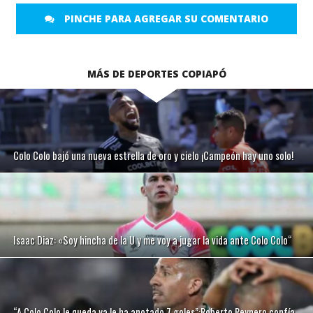
PINCHE PARA AGREGAR SU COMENTARIO
MÁS DE DEPORTES COPIAPÓ
Colo Colo bajó una nueva estrella de oro y cielo ¡Campeón hay uno solo!
Isaac Diaz: «Soy hincha de la U y me voy a jugar la vida ante Colo Colo“
“A Colo Colo le queda ya le ha anotado 7 goles”:Roberto Reynero confía