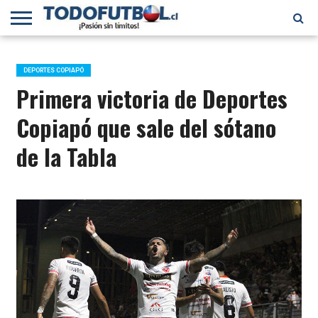
PRIMERA
DIVISIÓN
PRIMERA
SELECCIÓN
CHILENOS
FÚTBOL
B
CHILENA
EN EL
INTERNACIONAL
DEPORTES COPIAPÓ
MUNDO
Primera victoria de Deportes
Copiapó que sale del sótano
de la Tabla