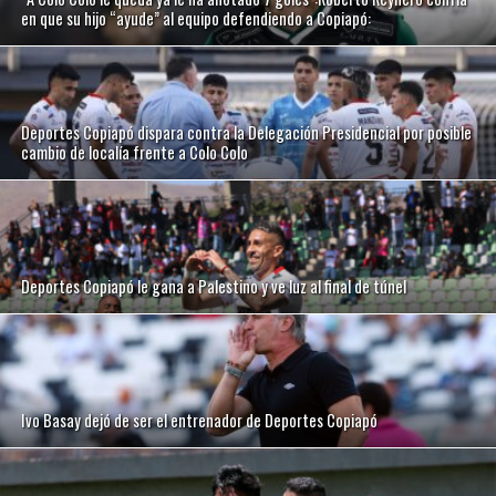
en que su hijo “ayude” al equipo defendiendo a Copiapó:
Deportes Copiapó dispara contra la Delegación Presidencial por posible
cambio de localía frente a Colo Colo
Deportes Copiapó le gana a Palestino y ve luz al final de túnel
Ivo Basay dejó de ser el entrenador de Deportes Copiapó