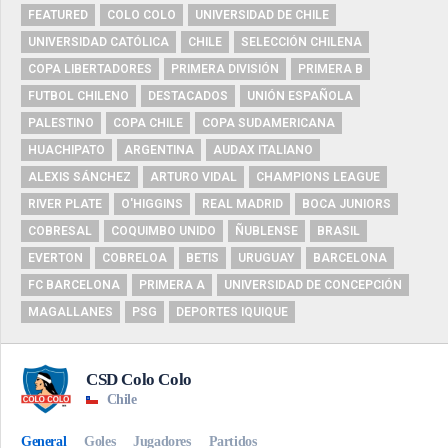
FEATURED
COLO COLO
UNIVERSIDAD DE CHILE
UNIVERSIDAD CATÓLICA
CHILE
SELECCIÓN CHILENA
COPA LIBERTADORES
PRIMERA DIVISIÓN
PRIMERA B
FUTBOL CHILENO
DESTACADOS
UNIÓN ESPAÑOLA
PALESTINO
COPA CHILE
COPA SUDAMERICANA
HUACHIPATO
ARGENTINA
AUDAX ITALIANO
ALEXIS SÁNCHEZ
ARTURO VIDAL
CHAMPIONS LEAGUE
RIVER PLATE
O'HIGGINS
REAL MADRID
BOCA JUNIORS
COBRESAL
COQUIMBO UNIDO
ÑUBLENSE
BRASIL
EVERTON
COBRELOA
BETIS
URUGUAY
BARCELONA
FC BARCELONA
PRIMERA A
UNIVERSIDAD DE CONCEPCIÓN
MAGALLANES
PSG
DEPORTES IQUIQUE