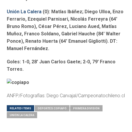
Unión La Calera
(0): Matías Ibáñez; Diego Ulloa, Enzo
Ferrario, Ezequiel Parnisari, Nicolás Ferreyra (64′
Bruno Romo), César Pérez, Luciano Aued, Matías
Muñoz, Franco Soldano, Gabriel Hauche (84′ Walter
Ponce), Renato Huerta (64′ Emanuel Gigliotti). DT:
Manuel Fernández.
Goles: 1-0, 28′ Juan Carlos Gaete; 2-0, 79′ Franco
Torres.
ANFP/Fotografías: Diego Carvajal/Campeonatochileno.cl
RELATED ITEMS
DEPORTES COPIAPÓ
PRIMERA DIVISIÓN
UNIÓN LA CALERA