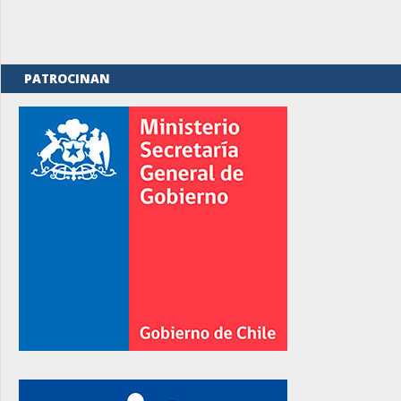
PATROCINAN
rno
rno