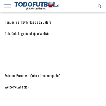
PRIMERA
DIVISIÓN
PRIMERA
SELECCIÓN
CHILENOS
FÚTBOL
Renunció el Rey Midas de La Calera
B
CHILENA
EN EL
INTERNACIONAL
MUNDO
Colo Colo le guiña el ojo a Valdivia
Esteban Paredes: “Quiero irme campeón”
Welcome, Ángelo?