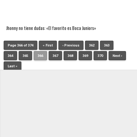
Jhonny no tiene dudas: «El favorito es Boca Juniors»
Page 366 of 374
« First
‹ Previous
362
363
364
365
366
367
368
369
370
Next ›
Last »