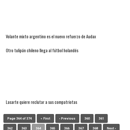
Volante mixto argentino es el nuevo refuerzo de Audax
Otro tulipán chileno llega al fútbol holandés
Lasarte quiere reclutar a sus compatriotas
Page 364 of 374
« First
‹ Previous
360
361
362
363
364
365
366
367
368
Next ›