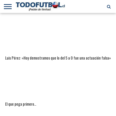
PRIMERA
DIVISIÓN
PRIMERA
SELECCIÓN
CHILENOS
FÚTBOL
B
CHILENA
EN EL
INTERNACIONAL
MUNDO
Luis Pérez: «Hoy demostramos que lo del 5 a 0 fue una actuación falsa»
El que pega primero…