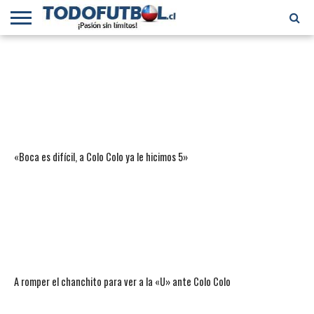
PRIMERA
DIVISIÓN
PRIMERA
SELECCIÓN
CHILENOS
FÚTBOL
B
CHILENA
EN EL
INTERNACIONAL
MUNDO
«Boca es difícil, a Colo Colo ya le hicimos 5»
A romper el chanchito para ver a la «U» ante Colo Colo