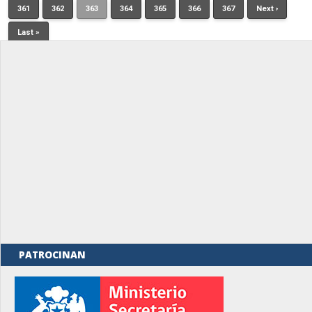
361
362
363
364
365
366
367
Next ›
Last »
PATROCINAN
rno