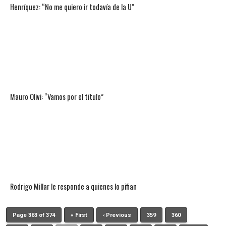
Henríquez: “No me quiero ir todavía de la U”
Mauro Olivi: “Vamos por el título”
Rodrigo Millar le responde a quienes lo pifian
Page 363 of 374
« First
‹ Previous
359
360