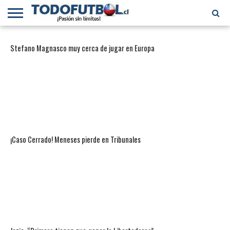
PRIMERA
DIVISIÓN
PRIMERA
SELECCIÓN
CHILENOS
FÚTBOL
Stefano Magnasco muy cerca de jugar en Europa
B
CHILENA
EN EL
INTERNACIONAL
MUNDO
¡Caso Cerrado! Meneses pierde en Tribunales