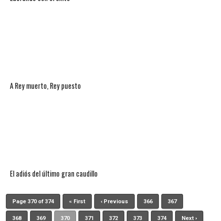
A Rey muerto, Rey puesto
El adiós del último gran caudillo
Page 370 of 374
« First
‹ Previous
366
367
368
369
370
371
372
373
374
Next ›