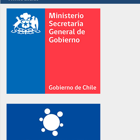
rno
rno