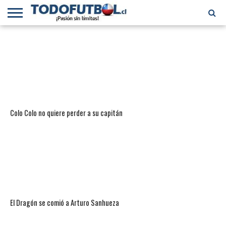
PRIMERA
DIVISIÓN
PRIMERA
SELECCIÓN
CHILENOS
FÚTBOL
B
CHILENA
EN EL
INTERNACIONAL
MUNDO
Colo Colo no quiere perder a su capitán
El Dragón se comió a Arturo Sanhueza