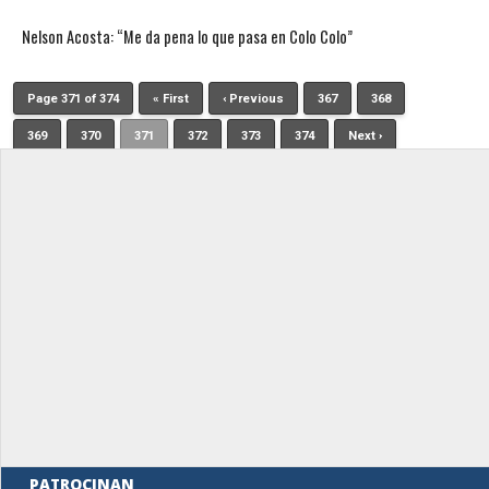
Nelson Acosta: “Me da pena lo que pasa en Colo Colo”
Page 371 of 374
« First
‹ Previous
367
368
369
370
371
372
373
374
Next ›
PATROCINAN