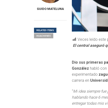
GUIDO MATELUNA
RELATED ITEMS
HUACHIPATO
Veces leído este 
El central aseguró q
Dio sus primeras p
González
habló con 
experimentado
zague
carrera en
Universi
“
Mi idea siempre fue 
hablando hace 6 mese
entregar todas mis v