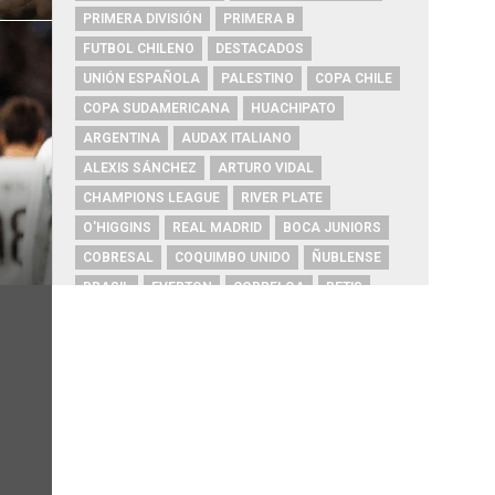
PRIMERA DIVISIÓN
PRIMERA B
FUTBOL CHILENO
DESTACADOS
UNIÓN ESPAÑOLA
PALESTINO
COPA CHILE
COPA SUDAMERICANA
HUACHIPATO
ARGENTINA
AUDAX ITALIANO
ALEXIS SÁNCHEZ
ARTURO VIDAL
CHAMPIONS LEAGUE
RIVER PLATE
O'HIGGINS
REAL MADRID
BOCA JUNIORS
COBRESAL
COQUIMBO UNIDO
ÑUBLENSE
BRASIL
EVERTON
COBRELOA
BETIS
URUGUAY
BARCELONA
FC BARCELONA
PRIMERA A
UNIVERSIDAD DE CONCEPCIÓN
MAGALLANES
PSG
DEPORTES IQUIQUE