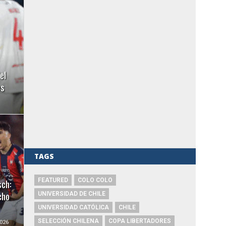
el
es
TAGS
sch:
FEATURED
COLO COLO
cho
UNIVERSIDAD DE CHILE
UNIVERSIDAD CATÓLICA
CHILE
SELECCIÓN CHILENA
COPA LIBERTADORES
026