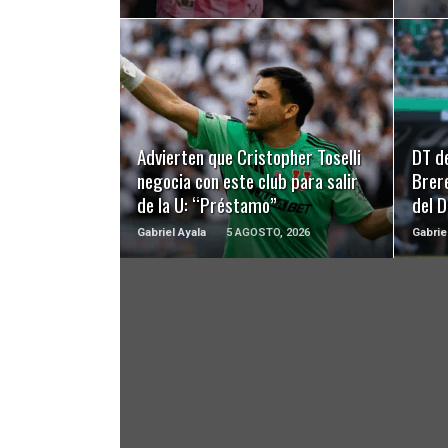
LEER MÁS
Advierten que Cristopher Toselli
DT d
negocia con este club para salir
Brer
de la U: “Préstamo”
del 
Gabriel Ayala
5 AGOSTO, 2026
Gabrie