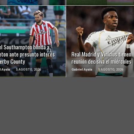
LEER MÁS
LEER MÁS
el Southampton blinda a
eton ante presunto interés
Real Madrid y Vinícius tienen
Derby County
reunión decisiva el miércoles
l Ayala
5 AGOSTO, 2026
Gabriel Ayala
5 AGOSTO, 2026