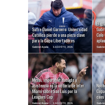
LEER MÁS
El gr
Sufre Daniel Garnero: Universidad
Gabri
Católica pierde a una pieza clave
Colo 
para la Copa Libertadores
apla
Gabriel Ayala
6 AGOSTO, 2026
Gabrie
LEER MÁS
Messi, imparable: doblete y
asistencia en la victoria de Inter
Noch
Miami sobre San Luis por la
Copa 
Leagues Cup
caos
Gabriel Ayala
6 AGOSTO, 2026
Gabrie