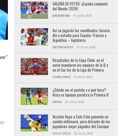
GALERÍA DE FOTOS: ¡España campeón
del Mundo 2026!
ARGENTINA
19 JULIO, 2026
Así se jugarán las semifinales: horario,
día y estadio para España- Francia y
Argentina – Inglaterra
DESTACADOS
12 JULIO, 2026
pos”
Resultados de la Copa Chile: en el
norte mandaron los equipos de la B y
en el Sur los de la Liga de Primera
COPA CHILE
14 JULIO, 2026
¿Dónde ver el partido y a qué hora?:
Arica vs Iquique paraliza la Primera B
ARICA
31 JULIO, 2026
Vozinha llega a Colo Colo ganando un
sueldo millonario, pero distante de los
ro
jugadores mejor pagados del Cacique
COLO COLO
26 JULIO, 2026