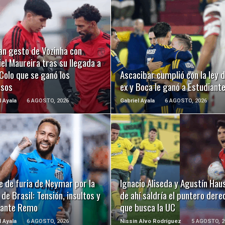
LEER MÁS
LEER MÁS
an gesto de Vozinha con
el Maureira tras su llegada a
Colo que se ganó los
Ascacibar cumplió con la ley d
usos
ex y Boca le ganó a Estudiant
l Ayala
6 AGOSTO, 2026
Gabriel Ayala
6 AGOSTO, 2026
LEER MÁS
LEER MÁS
e de furia de Neymar por la
Ignacio Aliseda y Agustín Hau
de Brasil: Tensión, insultos y
de ahí saldría el puntero dere
 ante Remo
que busca la UC
l Ayala
6 AGOSTO, 2026
Nissin Alvo Rodríguez
5 AGOSTO, 2