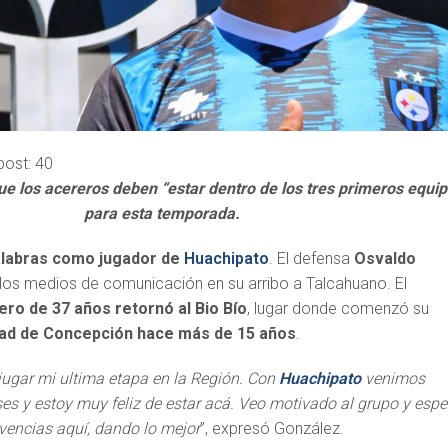
post:
40
ue los acereros deben “estar dentro de los tres primeros equi
para esta temporada.
alabras como jugador de
Huachipato
. El defensa
Osvaldo
los medios de comunicación en su arribo a Talcahuano. El
ro de 37 años retornó al Bio Bío
, lugar donde comenzó su
dad de Concepción hace más de 15 años
.
jugar mi ultima etapa en la Región. Con
Huachipato
venimos
s y estoy muy feliz de estar acá. Veo motivado al grupo y espe
ivencias aquí, dando lo mejor
”, expresó González.